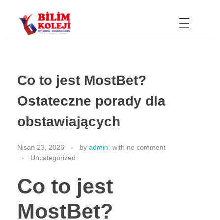
Bilim Koleji
Co to jest MostBet?
Ostateczne porady dla
obstawiających
Nisan 23, 2026
by
admin
with
no comment
Uncategorized
Co to jest
MostBet?