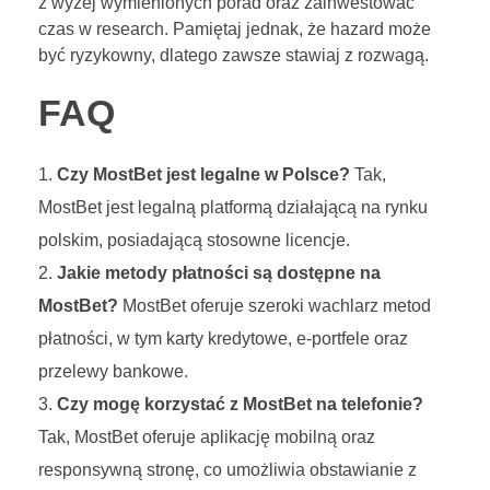
z wyżej wymienionych porad oraz zainwestować
czas w research. Pamiętaj jednak, że hazard może
być ryzykowny, dlatego zawsze stawiaj z rozwagą.
FAQ
Czy MostBet jest legalne w Polsce?
Tak,
MostBet jest legalną platformą działającą na rynku
polskim, posiadającą stosowne licencje.
Jakie metody płatności są dostępne na
MostBet?
MostBet oferuje szeroki wachlarz metod
płatności, w tym karty kredytowe, e-portfele oraz
przelewy bankowe.
Czy mogę korzystać z MostBet na telefonie?
Tak, MostBet oferuje aplikację mobilną oraz
responsywną stronę, co umożliwia obstawianie z