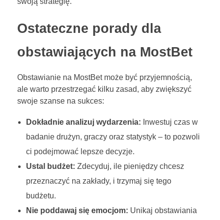
swoją strategię.
Ostateczne porady dla
obstawiających na MostBet
Obstawianie na MostBet może być przyjemnością,
ale warto przestrzegać kilku zasad, aby zwiększyć
swoje szanse na sukces:
Dokładnie analizuj wydarzenia:
Inwestuj czas w
badanie drużyn, graczy oraz statystyk – to pozwoli
ci podejmować lepsze decyzje.
Ustal budżet:
Zdecyduj, ile pieniędzy chcesz
przeznaczyć na zakłady, i trzymaj się tego
budżetu.
Nie poddawaj się emocjom:
Unikaj obstawiania