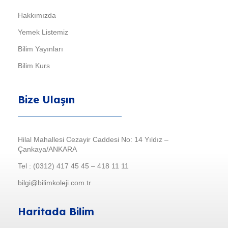
Hakkımızda
Yemek Listemiz
Bilim Yayınları
Bilim Kurs
Bize Ulaşın
Hilal Mahallesi Cezayir Caddesi No: 14 Yıldız –
Çankaya/ANKARA
Tel : (0312) 417 45 45 – 418 11 11
bilgi@bilimkoleji.com.tr
Haritada Bilim