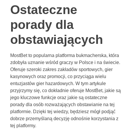
Ostateczne
porady dla
obstawiających
MostBet to popularna platforma bukmacherska, która
zdobyła uznanie wśród graczy w Polsce i na świecie.
Oferuje szeroki zakres zakładów sportowych, gier
kasynowych oraz promocji, co przyciąga wielu
entuzjastów gier hazardowych. W tym artykule
przyjrzymy się, co dokładnie oferuje MostBet, jakie są
jego kluczowe funkcje oraz jakie są ostateczne
porady dla osób rozważających obstawianie na tej
platformie. Dzięki tej wiedzy, będziesz mógł podjąć
dobrze przemyślaną decyzję odnośnie korzystania z
tej platformy.