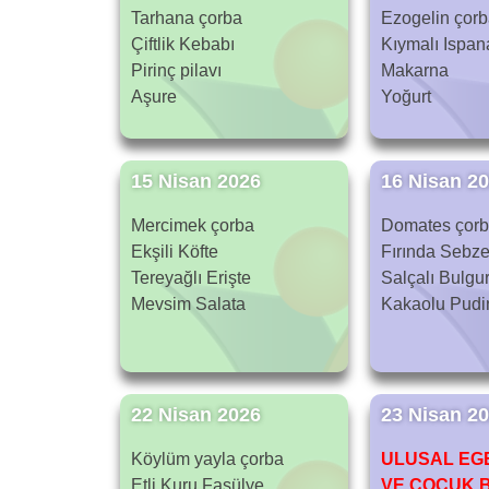
Tarhana çorba
Ezogelin çor
Çiftlik Kebabı
Kıymalı Ispan
Pirinç pilavı
Makarna
Aşure
Yoğurt
15 Nisan 2026
16 Nisan 2
Mercimek çorba
Domates çor
Ekşili Köfte
Fırında Sebze
Tereyağlı Erişte
Salçalı Bulgur
Mevsim Salata
Kakaolu Pudi
22 Nisan 2026
23 Nisan 2
Köylüm yayla çorba
ULUSAL EG
Etli Kuru Fasülye
VE ÇOCUK 