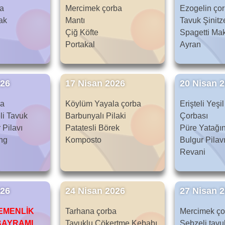
ba
Mercimek çorba
Ezogelin ço
ak
Mantı
Tavuk Şinitz
Çiğ Köfte
Spagetti Ma
Portakal
Ayran
026
17 Nisan 2026
20 Nisan 
ba
Köylüm Yayala çorba
Erişteli Yeş
li Tavuk
Barbunyalı Pilaki
Çorbası
 Pilavı
Patatesli Börek
Püre Yatağı
ng
Komposto
Bulgur Pilav
Revani
026
24 Nisan 2026
27 Nisan 
EMENLİK
Tarhana çorba
Mercimek ço
BAYRAMI
Tavuklu Çökertme Kebabı
Sebzeli tavu