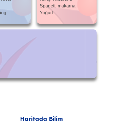
Spagetti makarna
ing
Yoğurt
Haritada Bilim