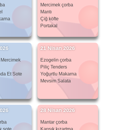
rba
Mercimek çorba
el
Mantı
karna
Çiğ köfte
Portakal
2026
21 Nisan 2026
il Mercimek
Ezogelin çorba
Piliç Tenders
nda Et Sote
Yoğurtlu Makarna
ı
Mevsim Salata
2026
28 Nisan 2026
rba
Mantar çorba
k sote
Karışık kızartma