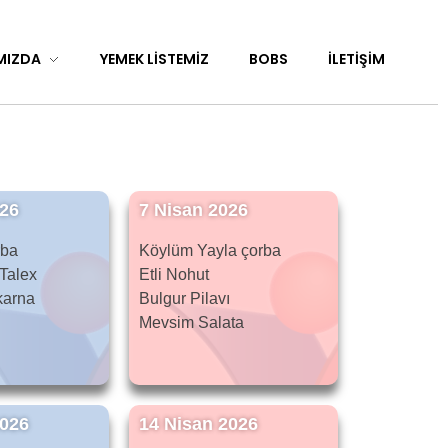
MIZDA
YEMEK LISTEMIZ
BOBS
İLETIŞIM
026
7 Nisan 2026
rba
Köylüm Yayla çorba
 Talex
Etli Nohut
karna
Bulgur Pilavı
Mevsim Salata
2026
14 Nisan 2026