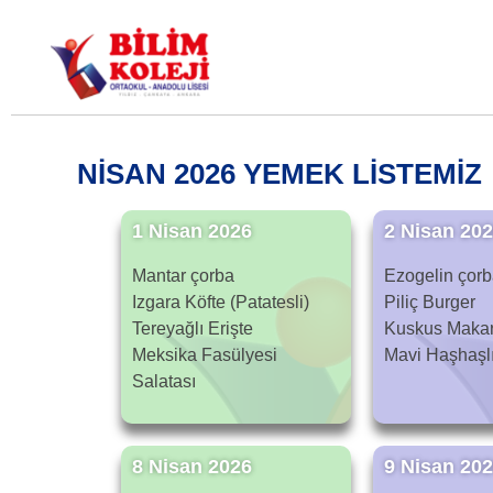
Bilim Koleji
NİSAN 2026 YEMEK LİSTEMİZ
1 Nisan 2026
2 Nisan 20
Mantar çorba
Ezogelin çor
Izgara Köfte (Patatesli)
Piliç Burger
Tereyağlı Erişte
Kuskus Makar
Meksika Fasülyesi
Mavi Haşhaşl
Salatası
8 Nisan 2026
9 Nisan 20