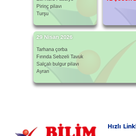
Pirinç pilavı
Turşu
29 Nisan 2026
Tarhana çorba
Fırında Sebzeli Tavuk
Salçalı bulgur pilavı
Ayran
Hızlı Link