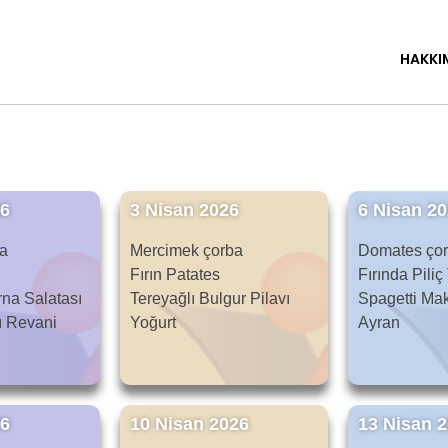
HAKKI
26
3 Nisan 2026
6 Nisan 2
ba
Mercimek çorba
Domates ço
Fırın Patates
Fırında Piliç
na Salatası
Tereyağlı Bulgur Pilavı
Spagetti Ma
ı Revani
Yoğurt
Ayran
26
10 Nisan 2026
13 Nisan 