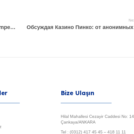
Nex
The fresh new promotions, pleasing competitions, and you will personal video game keep the sense vibrant
ler
Bize Ulaşın
Hilal Mahallesi Cezayir Caddesi No: 14
Çankaya/ANKARA
z
Tel : (0312) 417 45 45 – 418 11 11