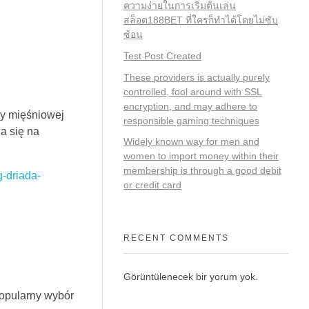
ความง่ายในการเริ่มต้นเล่น
สล็อต188BET ที่ใครก็ทำได้โดยไม่ซับ
ซ้อน
Test Post Created
These providers is actually purely
controlled, fool around with SSL
encryption, and may adhere to
sy mięśniowej
responsible gaming techniques
a się na
Widely known way for men and
women to import money within their
membership is through a good debit
g-driada-
or credit card
RECENT COMMENTS
Görüntülenecek bir yorum yok.
opularny wybór