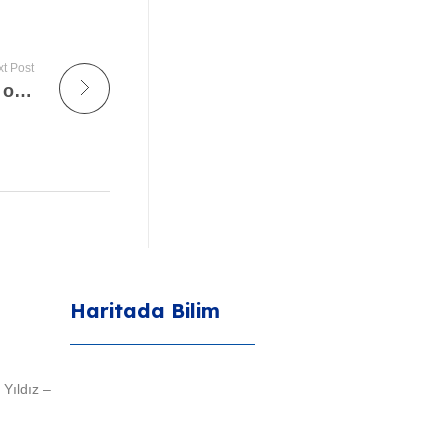
t Post
Обсуждая Казино Пинко: от анонимных отзывов до историй
Haritada Bilim
 Yıldız –