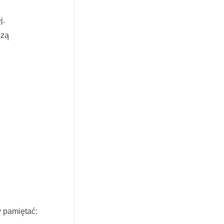
j.
szą
y pamiętać: