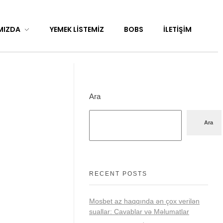
MIZDA
YEMEK LISTEMIZ
BOBS
İLETIŞIM
Ara
Ara
RECENT POSTS
Mosbet az haqqında ən çox verilən
suallar: Cavablar və Məlumatlar