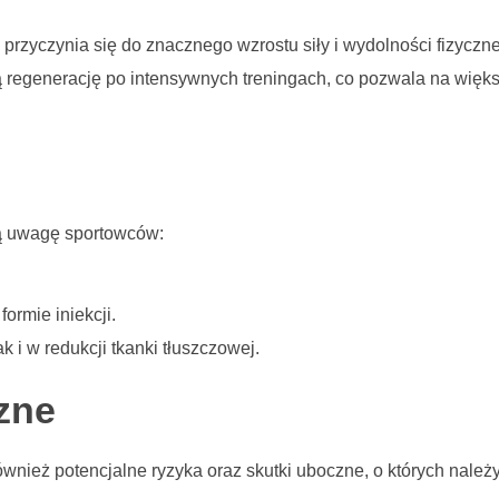
rzyczynia się do znacznego wzrostu siły i wydolności fizyczne
regenerację po intensywnych treningach, co pozwala na więk
ją uwagę sportowców:
formie iniekcji.
i w redukcji tkanki tłuszczowej.
czne
ównież potencjalne ryzyka oraz skutki uboczne, o których należ