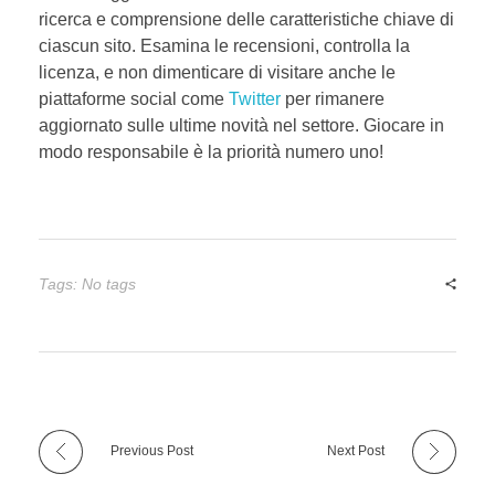
ricerca e comprensione delle caratteristiche chiave di
ciascun sito. Esamina le recensioni, controlla la
licenza, e non dimenticare di visitare anche le
piattaforme social come
Twitter
per rimanere
aggiornato sulle ultime novità nel settore. Giocare in
modo responsabile è la priorità numero uno!
Tags: No tags
Previous Post
Next Post