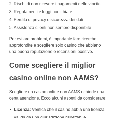
Rischi di non ricevere i pagamenti delle vincite
Regolamenti e leggi non chiare
Perdita di privacy e sicurezza dei dati
Assistenza clienti non sempre disponibile
Per evitare problemi, è importante fare ricerche
approfondite e scegliere solo casino che abbiano
una buona reputazione e recensioni positive.
Come scegliere il miglior
casino online non AAMS?
Scegliere un casino online non AAMS richiede una
certa attenzione. Ecco alcuni aspetti da considerare:
Licenza:
Verifica che il casino abbia una licenza
valida da una giurisdizione rispettabile.