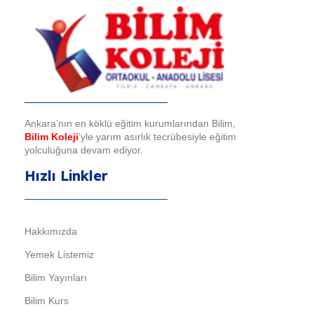
Bilim Koleji
Ankara’nın en köklü eğitim kurumlarından Bilim,
Bilim Koleji
‘yle yarım asırlık tecrübesiyle eğitim
yolculuğuna devam ediyor.
Hızlı Linkler
Hakkımızda
Yemek Listemiz
Bilim Yayınları
Bilim Kurs