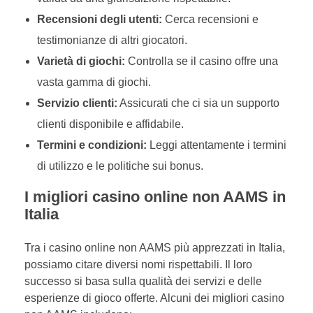
Recensioni degli utenti:
Cerca recensioni e
testimonianze di altri giocatori.
Varietà di giochi:
Controlla se il casino offre una
vasta gamma di giochi.
Servizio clienti:
Assicurati che ci sia un supporto
clienti disponibile e affidabile.
Termini e condizioni:
Leggi attentamente i termini
di utilizzo e le politiche sui bonus.
I migliori casino online non AAMS in
Italia
Tra i casino online non AAMS più apprezzati in Italia,
possiamo citare diversi nomi rispettabili. Il loro
successo si basa sulla qualità dei servizi e delle
esperienze di gioco offerte. Alcuni dei migliori casino