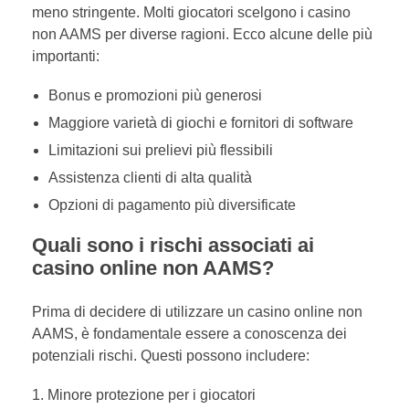
meno stringente. Molti giocatori scelgono i casino
non AAMS per diverse ragioni. Ecco alcune delle più
importanti:
Bonus e promozioni più generosi
Maggiore varietà di giochi e fornitori di software
Limitazioni sui prelievi più flessibili
Assistenza clienti di alta qualità
Opzioni di pagamento più diversificate
Quali sono i rischi associati ai
casino online non AAMS?
Prima di decidere di utilizzare un casino online non
AAMS, è fondamentale essere a conoscenza dei
potenziali rischi. Questi possono includere:
Minore protezione per i giocatori