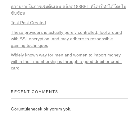
ความง่ายในการเริ่มต้นเล่น สล็อต188BET ที่ใครก็ทำได้โดยไม่
ซับซ้อน
Test Post Created
These providers is actually purely controlled, fool around
with SSL encryption, and may adhere to responsible
gaming techniques
Widely known way for men and women to import money
within their membership is through a good debit or credit
card
RECENT COMMENTS
Görüntülenecek bir yorum yok.