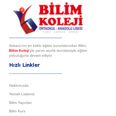
Bilim Koleji
Ankara’nın en köklü eğitim kurumlarından Bilim,
Bilim Koleji
‘yle yarım asırlık tecrübesiyle eğitim
yolculuğuna devam ediyor.
Hızlı Linkler
Hakkımızda
Yemek Listemiz
Bilim Yayınları
Bilim Kurs