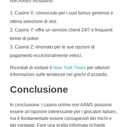
non AAMS includono:
Casino X: conosciuto per i suoi bonus generosi e
ottima selezione di slot.
Casino Y: offre un servizio clienti 24/7 e frequenti
tornei di poker.
Casino Z: rinomato per le sue opzioni di
pagamento eccezionalmente veloci.
Ricordati di visitare il
New York Times
per ulteriori
informazioni sulle tendenze nei giochi d’azzardo.
Conclusione
In conclusione, i casino online non AAMS possono
essere un’opzione interessante per i giocatori italiani,
ma è fondamentale essere consapevoli dei rischi e
dei vantaggi. Fare una scelta informata richiede