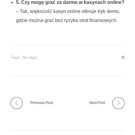
5. Czy mogę grać za darmo w kasynach online?
– Tak, większość kasyn online oferuje tryb demo,
gdzie można grać bez ryzyka strat finansowych.
Tags: No tags
Previous Post
Next Post