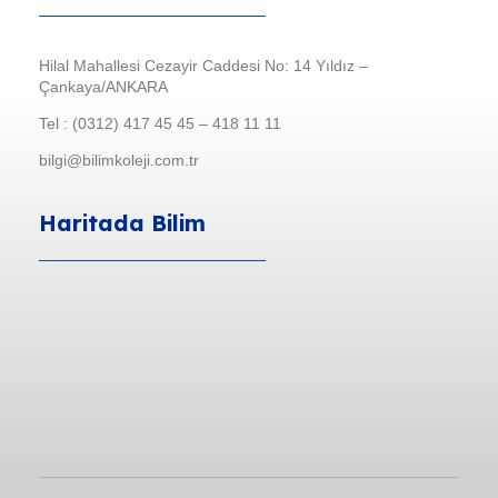
Hilal Mahallesi Cezayir Caddesi No: 14 Yıldız –
Çankaya/ANKARA
Tel : (0312) 417 45 45 – 418 11 11
bilgi@bilimkoleji.com.tr
Haritada Bilim