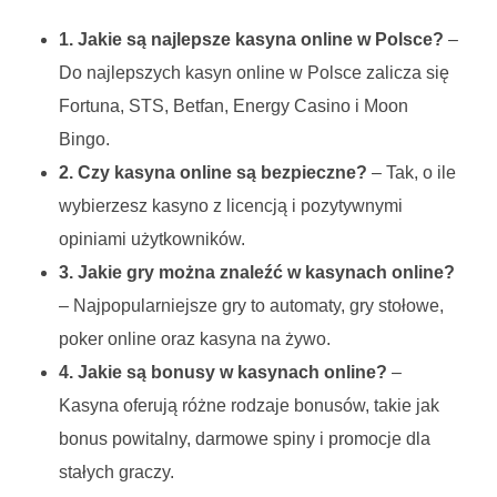
1. Jakie są najlepsze kasyna online w Polsce?
–
Do najlepszych kasyn online w Polsce zalicza się
Fortuna, STS, Betfan, Energy Casino i Moon
Bingo.
2. Czy kasyna online są bezpieczne?
– Tak, o ile
wybierzesz kasyno z licencją i pozytywnymi
opiniami użytkowników.
3. Jakie gry można znaleźć w kasynach online?
– Najpopularniejsze gry to automaty, gry stołowe,
poker online oraz kasyna na żywo.
4. Jakie są bonusy w kasynach online?
–
Kasyna oferują różne rodzaje bonusów, takie jak
bonus powitalny, darmowe spiny i promocje dla
stałych graczy.