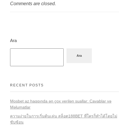
Comments are closed.
Ara
Ara
RECENT POSTS
Mosbet az haqqında ən çox verilən suallar: Cavablar və
Məlumatlar
ความง่ายในการเริ่มต้นเล่น สล็อต188BET ที่ใครก็ทำได้โดยไม่
ซับซ้อน