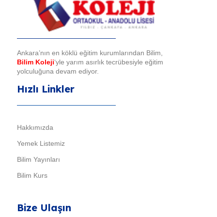
Bilim Koleji
Ankara’nın en köklü eğitim kurumlarından Bilim,
Bilim Koleji
‘yle yarım asırlık tecrübesiyle eğitim
yolculuğuna devam ediyor.
Hızlı Linkler
Hakkımızda
Yemek Listemiz
Bilim Yayınları
Bilim Kurs
Bize Ulaşın