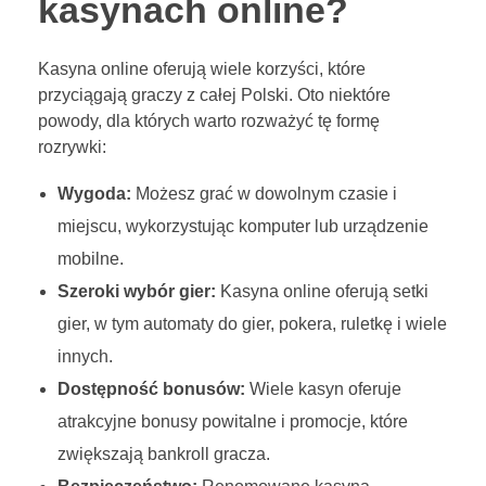
kasynach online?
Kasyna online oferują wiele korzyści, które
przyciągają graczy z całej Polski. Oto niektóre
powody, dla których warto rozważyć tę formę
rozrywki:
Wygoda:
Możesz grać w dowolnym czasie i
miejscu, wykorzystując komputer lub urządzenie
mobilne.
Szeroki wybór gier:
Kasyna online oferują setki
gier, w tym automaty do gier, pokera, ruletkę i wiele
innych.
Dostępność bonusów:
Wiele kasyn oferuje
atrakcyjne bonusy powitalne i promocje, które
zwiększają bankroll gracza.