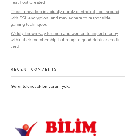
Test Post Created
These providers is actually purely controlled, fool around
with SSL encryption, and may adhere to responsible
gaming techniques
Widely known way for men and women to import money
within their membership is through a good debit or credit
card
RECENT COMMENTS
Görüntülenecek bir yorum yok.