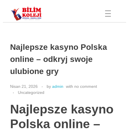
Bilim Koleji
Najlepsze kasyno Polska
online – odkryj swoje
ulubione gry
Nisan 21, 2026
by
admin
with
no comment
Uncategorized
Najlepsze kasyno
Polska online –