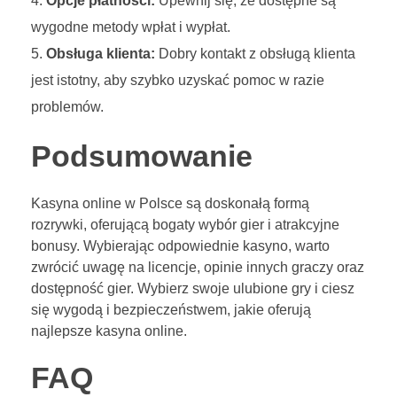
Opcje płatności:
Upewnij się, że dostępne są
wygodne metody wpłat i wypłat.
Obsługa klienta:
Dobry kontakt z obsługą klienta
jest istotny, aby szybko uzyskać pomoc w razie
problemów.
Podsumowanie
Kasyna online w Polsce są doskonałą formą
rozrywki, oferującą bogaty wybór gier i atrakcyjne
bonusy. Wybierając odpowiednie kasyno, warto
zwrócić uwagę na licencje, opinie innych graczy oraz
dostępność gier. Wybierz swoje ulubione gry i ciesz
się wygodą i bezpieczeństwem, jakie oferują
najlepsze kasyna online.
FAQ