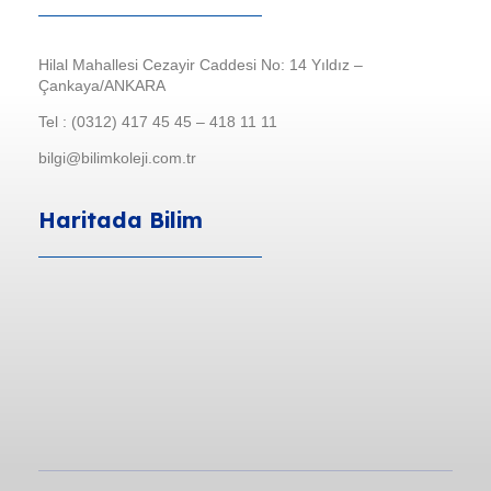
Hilal Mahallesi Cezayir Caddesi No: 14 Yıldız –
Çankaya/ANKARA
Tel : (0312) 417 45 45 – 418 11 11
bilgi@bilimkoleji.com.tr
Haritada Bilim