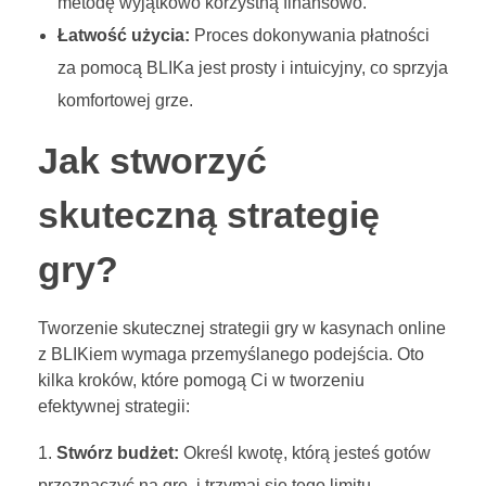
metodę wyjątkowo korzystną finansowo.
Łatwość użycia:
Proces dokonywania płatności
za pomocą BLIKa jest prosty i intuicyjny, co sprzyja
komfortowej grze.
Jak stworzyć
skuteczną strategię
gry?
Tworzenie skutecznej strategii gry w kasynach online
z BLIKiem wymaga przemyślanego podejścia. Oto
kilka kroków, które pomogą Ci w tworzeniu
efektywnej strategii:
Stwórz budżet:
Określ kwotę, którą jesteś gotów
przeznaczyć na grę, i trzymaj się tego limitu.