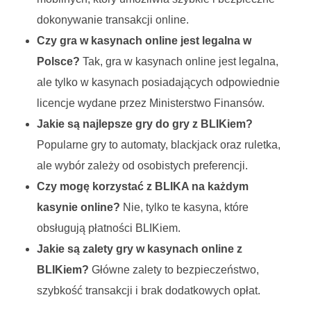
dokonywanie transakcji online.
Czy gra w kasynach online jest legalna w
Polsce?
Tak, gra w kasynach online jest legalna,
ale tylko w kasynach posiadających odpowiednie
licencje wydane przez Ministerstwo Finansów.
Jakie są najlepsze gry do gry z BLIKiem?
Popularne gry to automaty, blackjack oraz ruletka,
ale wybór zależy od osobistych preferencji.
Czy mogę korzystać z BLIKA na każdym
kasynie online?
Nie, tylko te kasyna, które
obsługują płatności BLIKiem.
Jakie są zalety gry w kasynach online z
BLIKiem?
Główne zalety to bezpieczeństwo,
szybkość transakcji i brak dodatkowych opłat.