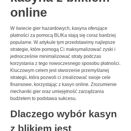
online
W świecie gier hazardowych, kasyna oferujące
płatności za pomocą BLIKa stają się coraz bardziej
popularne. W artykule tym przedstawimy najlepsze
strategie, które pomogą Ci maksymalizować zyski i
jednocześnie minimalizować straty podczas
korzystania z tego nowoczesnego sposobu płatności.
Kluczowym celem jest stworzenie przemyślanej
strategii, która pozwoli ci zrealizować swoje cele
finansowe, korzystając z kasyn online. Zrozumienie
mechaniki gier oraz umiejętność zarządzania
budżetem to podstawa sukcesu.
Dlaczego wybór kasyn
z blikiem jest