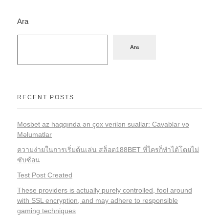
Ara
Ara
RECENT POSTS
Mosbet az haqqında ən çox verilən suallar: Cavablar və
Məlumatlar
ความง่ายในการเริ่มต้นเล่น สล็อต188BET ที่ใครก็ทำได้โดยไม่
ซับซ้อน
Test Post Created
These providers is actually purely controlled, fool around
with SSL encryption, and may adhere to responsible
gaming techniques