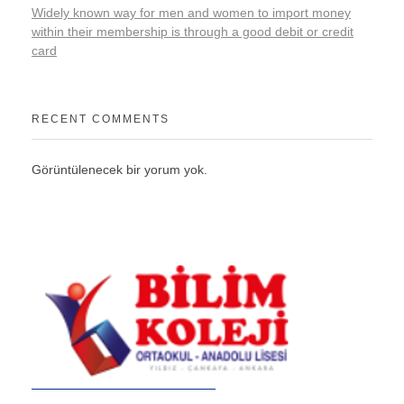
Widely known way for men and women to import money
within their membership is through a good debit or credit
card
RECENT COMMENTS
Görüntülenecek bir yorum yok.
Bilim Koleji