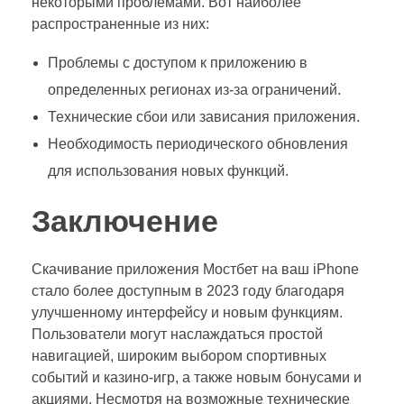
некоторыми проблемами. Вот наиболее
распространенные из них:
Проблемы с доступом к приложению в
определенных регионах из-за ограничений.
Технические сбои или зависания приложения.
Необходимость периодического обновления
для использования новых функций.
Заключение
Скачивание приложения Мостбет на ваш iPhone
стало более доступным в 2023 году благодаря
улучшенному интерфейсу и новым функциям.
Пользователи могут наслаждаться простой
навигацией, широким выбором спортивных
событий и казино-игр, а также новым бонусами и
акциями. Несмотря на возможные технические