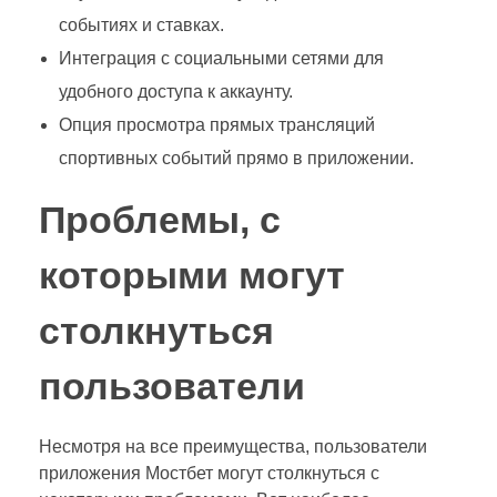
событиях и ставках.
Интеграция с социальными сетями для
удобного доступа к аккаунту.
Опция просмотра прямых трансляций
спортивных событий прямо в приложении.
Проблемы, с
которыми могут
столкнуться
пользователи
Несмотря на все преимущества, пользователи
приложения Мостбет могут столкнуться с