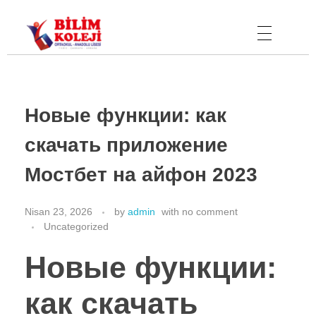
Bilim Koleji
Новые функции: как
скачать приложение
Мостбет на айфон 2023
Nisan 23, 2026
by
admin
with
no comment
Uncategorized
Новые функции:
как скачать