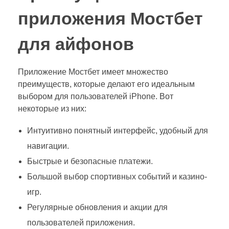
приложения Мостбет
для айфонов
Приложение Мостбет имеет множество
преимуществ, которые делают его идеальным
выбором для пользователей iPhone. Вот
некоторые из них:
Интуитивно понятный интерфейс, удобный для
навигации.
Быстрые и безопасные платежи.
Большой выбор спортивных событий и казино-
игр.
Регулярные обновления и акции для
пользователей приложения.