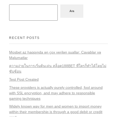
Ara
RECENT POSTS
Mosbet az haqqında ən çox verilən suallar: Cavablar və
Məlumatlar
ความง่ายในการเริ่มต้นเล่น สล็อต188BET ที่ใครก็ทำได้โดยไม่
ซับซ้อน
Test Post Created
These providers is actually purely controlled, fool around
with SSL encryption, and may adhere to responsible
gaming techniques
Widely known way for men and women to import money
within their membership is through a good debit or credit