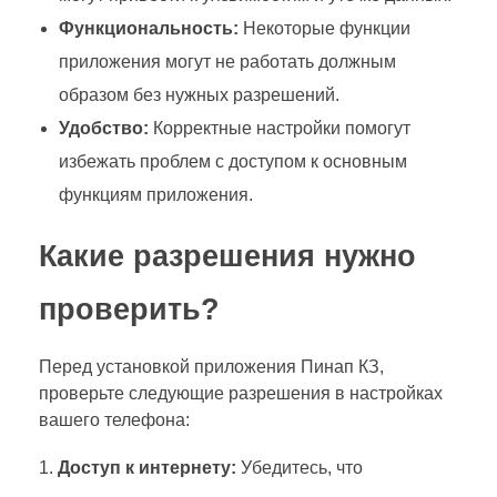
Функциональность:
Некоторые функции
приложения могут не работать должным
образом без нужных разрешений.
Удобство:
Корректные настройки помогут
избежать проблем с доступом к основным
функциям приложения.
Какие разрешения нужно
проверить?
Перед установкой приложения Пинап КЗ,
проверьте следующие разрешения в настройках
вашего телефона:
Доступ к интернету:
Убедитесь, что