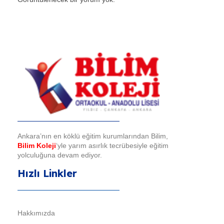
Bilim Koleji
Ankara’nın en köklü eğitim kurumlarından Bilim,
Bilim Koleji
‘yle yarım asırlık tecrübesiyle eğitim
yolculuğuna devam ediyor.
Hızlı Linkler
Hakkımızda