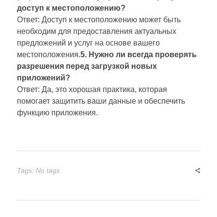
доступ к местоположению?
Ответ: Доступ к местоположению может быть
необходим для предоставления актуальных
предложений и услуг на основе вашего
местоположения.
5. Нужно ли всегда проверять
разрешения перед загрузкой новых
приложений?
Ответ: Да, это хорошая практика, которая
помогает защитить ваши данные и обеспечить
функцию приложения.
Tags: No tags