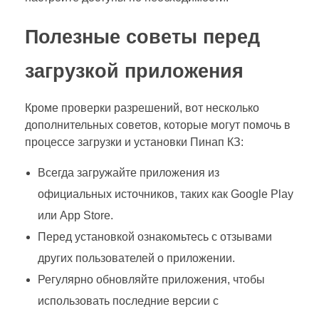
Полезные советы перед
загрузкой приложения
Кроме проверки разрешений, вот несколько
дополнительных советов, которые могут помочь в
процессе загрузки и установки Пинап КЗ:
Всегда загружайте приложения из
официальных источников, таких как Google Play
или App Store.
Перед установкой ознакомьтесь с отзывами
других пользователей о приложении.
Регулярно обновляйте приложения, чтобы
использовать последние версии с