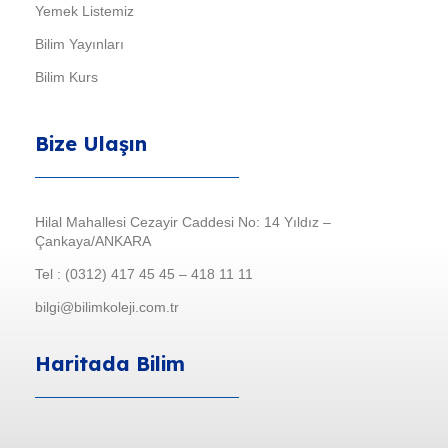
Yemek Listemiz
Bilim Yayınları
Bilim Kurs
Bize Ulaşın
Hilal Mahallesi Cezayir Caddesi No: 14 Yıldız –
Çankaya/ANKARA
Tel : (0312) 417 45 45 – 418 11 11
bilgi@bilimkoleji.com.tr
Haritada Bilim