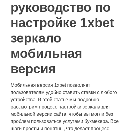
руководство по
настройке 1xbet
зеркало
мобильная
версия
Мобильная версия 1xbet позволяет
пользователям удобно ставить ставки с любого
устройства. В этой статье мы подробно
рассмотрим процесс настройки зеркала для
мобильной версии сайта, чтобы вы могли без
проблем пользоваться услугами букмекера. Все
шаги просты и понятны, что делает процесс