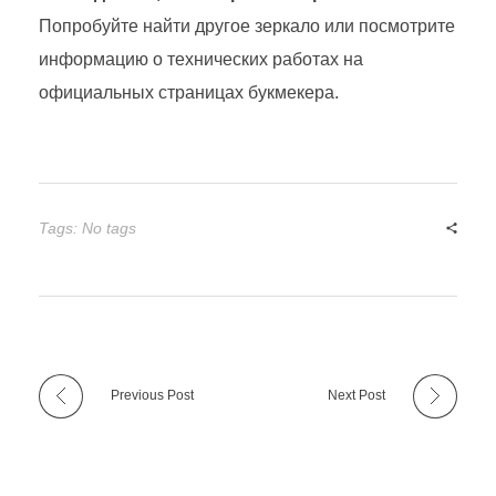
Попробуйте найти другое зеркало или посмотрите
информацию о технических работах на
официальных страницах букмекера.
Tags: No tags
Previous Post
Next Post