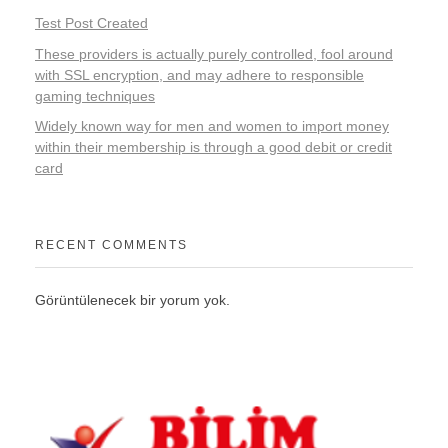
Test Post Created
These providers is actually purely controlled, fool around
with SSL encryption, and may adhere to responsible
gaming techniques
Widely known way for men and women to import money
within their membership is through a good debit or credit
card
RECENT COMMENTS
Görüntülenecek bir yorum yok.