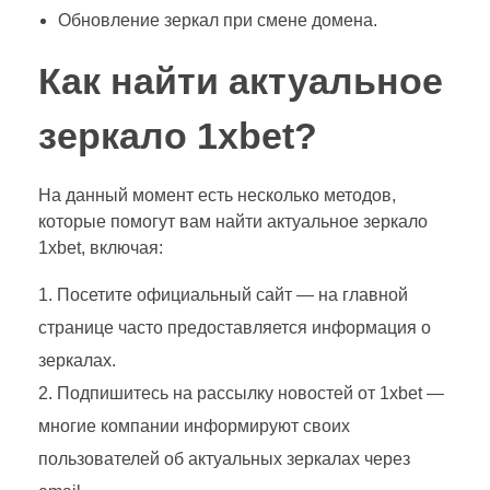
Обновление зеркал при смене домена.
Как найти актуальное
зеркало 1xbet?
На данный момент есть несколько методов,
которые помогут вам найти актуальное зеркало
1xbet, включая:
Посетите официальный сайт — на главной
странице часто предоставляется информация о
зеркалах.
Подпишитесь на рассылку новостей от 1xbet —
многие компании информируют своих
пользователей об актуальных зеркалах через