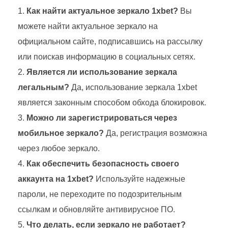
Как найти актуальное зеркало 1xbet?
Вы
можете найти актуальное зеркало на
официальном сайте, подписавшись на рассылку
или поискав информацию в социальных сетях.
Является ли использование зеркала
легальным?
Да, использование зеркала 1xbet
является законным способом обхода блокировок.
Можно ли зарегистрироваться через
мобильное зеркало?
Да, регистрация возможна
через любое зеркало.
Как обеспечить безопасность своего
аккаунта на 1xbet?
Используйте надежные
пароли, не переходите по подозрительным
ссылкам и обновляйте антивирусное ПО.
Что делать, если зеркало не работает?