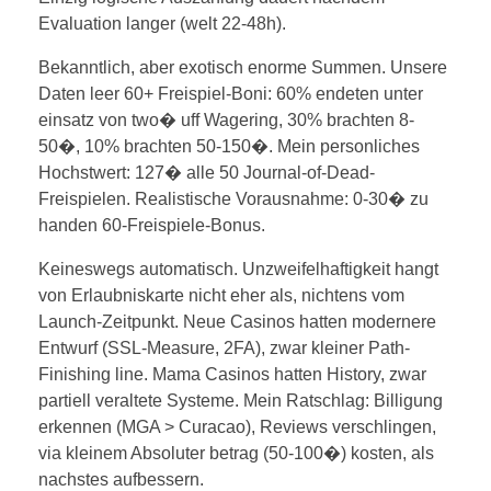
Evaluation langer (welt 22-48h).
Bekanntlich, aber exotisch enorme Summen. Unsere
Daten leer 60+ Freispiel-Boni: 60% endeten unter
einsatz von two� uff Wagering, 30% brachten 8-
50�, 10% brachten 50-150�. Mein personliches
Hochstwert: 127� alle 50 Journal-of-Dead-
Freispielen. Realistische Vorausnahme: 0-30� zu
handen 60-Freispiele-Bonus.
Keineswegs automatisch. Unzweifelhaftigkeit hangt
von Erlaubniskarte nicht eher als, nichtens vom
Launch-Zeitpunkt. Neue Casinos hatten modernere
Entwurf (SSL-Measure, 2FA), zwar kleiner Path-
Finishing line. Mama Casinos hatten History, zwar
partiell veraltete Systeme. Mein Ratschlag: Billigung
erkennen (MGA > Curacao), Reviews verschlingen,
via kleinem Absoluter betrag (50-100�) kosten, als
nachstes aufbessern.