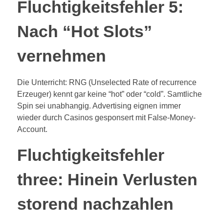
Fluchtigkeitsfehler 5:
Nach “Hot Slots”
vernehmen
Die Unterricht: RNG (Unselected Rate of recurrence
Erzeuger) kennt gar keine “hot” oder “cold”. Samtliche
Spin sei unabhangig. Advertising eignen immer
wieder durch Casinos gesponsert mit False-Money-
Account.
Fluchtigkeitsfehler
three: Hinein Verlusten
storend nachzahlen