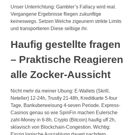
Unser Unterrichtung: Gambler’s Fallacy wird real.
Vergangene Ergebnisse fliegen zukunftige
keineswegs. Setzen Welche zigeunern strikte Limits
und transportieren Diese selbige ihr.
Haufig gestellte fragen
– Praktische Reagieren
alle Zocker-Aussicht
Nicht mehr da meiner Ubung: E-Wallets (Skrill,
Neteller) 12-24h, Trustly 21-48h, Kreditkarte 5-four
Tage, Bankuberweisung 4-seven Periode. Express-
Casinos genau so wie SpinFin machen Eulersche
zahl-Money in 6-8h. Crypto (Bitcoin) haufig uff 2h,
sklavisch von Blockchain-Congestion. Wichtig:
Einzig logische Auszahlung dauert nachdem