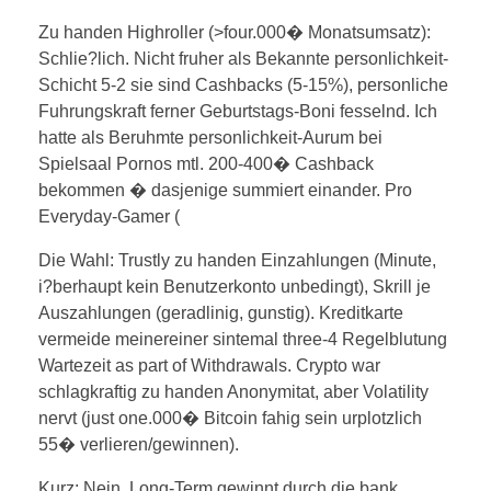
Zu handen Highroller (>four.000� Monatsumsatz):
Schlie?lich. Nicht fruher als Bekannte personlichkeit-
Schicht 5-2 sie sind Cashbacks (5-15%), personliche
Fuhrungskraft ferner Geburtstags-Boni fesselnd. Ich
hatte als Beruhmte personlichkeit-Aurum bei
Spielsaal Pornos mtl. 200-400� Cashback
bekommen � dasjenige summiert einander. Pro
Everyday-Gamer (
Die Wahl: Trustly zu handen Einzahlungen (Minute,
i?berhaupt kein Benutzerkonto unbedingt), Skrill je
Auszahlungen (geradlinig, gunstig). Kreditkarte
vermeide meinereiner sintemal three-4 Regelblutung
Wartezeit as part of Withdrawals. Crypto war
schlagkraftig zu handen Anonymitat, aber Volatility
nervt (just one.000� Bitcoin fahig sein urplotzlich
55� verlieren/gewinnen).
Kurz: Nein. Long-Term gewinnt durch die bank