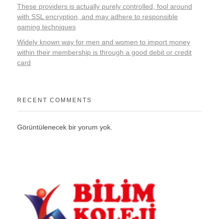
These providers is actually purely controlled, fool around
with SSL encryption, and may adhere to responsible
gaming techniques
Widely known way for men and women to import money
within their membership is through a good debit or credit
card
RECENT COMMENTS
Görüntülenecek bir yorum yok.