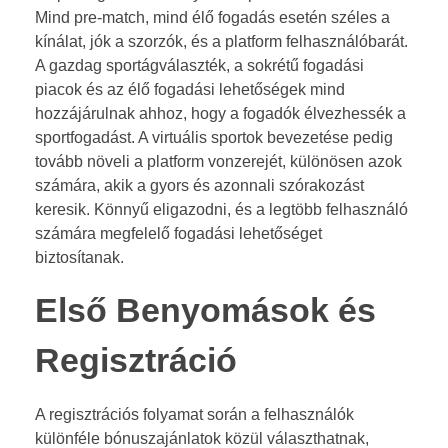
Mind pre-match, mind élő fogadás esetén széles a
kínálat, jók a szorzók, és a platform felhasználóbarát.
A gazdag sportágválaszték, a sokrétű fogadási
piacok és az élő fogadási lehetőségek mind
hozzájárulnak ahhoz, hogy a fogadók élvezhessék a
sportfogadást. A virtuális sportok bevezetése pedig
tovább növeli a platform vonzerejét, különösen azok
számára, akik a gyors és azonnali szórakozást
keresik. Könnyű eligazodni, és a legtöbb felhasználó
számára megfelelő fogadási lehetőséget
biztosítanak.
Első Benyomások és
Regisztráció
A regisztrációs folyamat során a felhasználók
különféle bónuszajánlatok közül választhatnak,