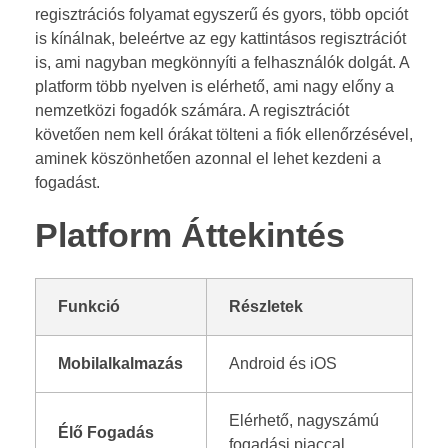
regisztrációs folyamat egyszerű és gyors, több opciót
is kínálnak, beleértve az egy kattintásos regisztrációt
is, ami nagyban megkönnyíti a felhasználók dolgát. A
platform több nyelven is elérhető, ami nagy előny a
nemzetközi fogadók számára. A regisztrációt
követően nem kell órákat tölteni a fiók ellenőrzésével,
aminek köszönhetően azonnal el lehet kezdeni a
fogadást.
Platform Áttekintés
Funkció
Részletek
Mobilalkalmazás
Android és iOS
Elérhető, nagyszámú
Élő Fogadás
fogadási piaccal