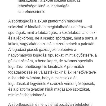
mérkőzésen: a 1xBet sokféle fogadási
lehetőséget kínál a labdarúgás
szerelmeseinek.
A sportfogadás a 1xBet platformon rendkívül
sokszínű. A kínálatban megtalálhatóak a népszerű
sportágak, mint a labdarúgás, a kosárlabda, a tenisz
és a jégkorong, de a kisebb sportágak, mint a darts, a
krikett, vagy akár a szumó is szerepelnek a palettán.
A fogadási piacok gazdagok, beleértve a
hagyományos fogadási típusokat, mint a győztesre, a
gólok számára, a hendikepre, de számos speciális
fogadási lehetőséget is kínálnak. A pre-match
fogadások széles választékát kínálják, lehetővé téve
a fogadók számára, hogy a meccsek előtt
fogadásokat tegyenek. A szorzók versengőképesek,
és a platform gyakran kínál magasabb szorzókat,
mint más fogadóirodák.
A sportfogadási élményt tehát pozitívan értékelem.