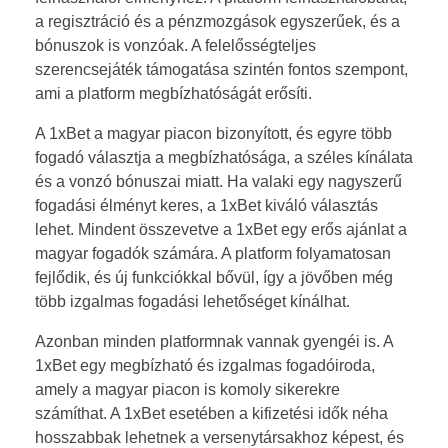
a regisztráció és a pénzmozgások egyszerűek, és a
bónuszok is vonzóak. A felelősségteljes
szerencsejáték támogatása szintén fontos szempont,
ami a platform megbízhatóságát erősíti.
A 1xBet a magyar piacon bizonyított, és egyre több
fogadó választja a megbízhatósága, a széles kínálata
és a vonzó bónuszai miatt. Ha valaki egy nagyszerű
fogadási élményt keres, a 1xBet kiváló választás
lehet. Mindent összevetve a 1xBet egy erős ajánlat a
magyar fogadók számára. A platform folyamatosan
fejlődik, és új funkciókkal bővül, így a jövőben még
több izgalmas fogadási lehetőséget kínálhat.
Azonban minden platformnak vannak gyengéi is. A
1xBet egy megbízható és izgalmas fogadóiroda,
amely a magyar piacon is komoly sikerekre
számíthat. A 1xBet esetében a kifizetési idők néha
hosszabbak lehetnek a versenytársakhoz képest, és