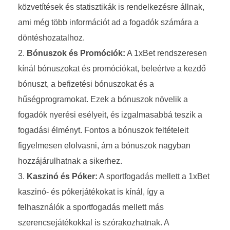
közvetítések és statisztikák is rendelkezésre állnak,
ami még több információt ad a fogadók számára a
döntéshozatalhoz.
Bónuszok és Promóciók:
A 1xBet rendszeresen
kínál bónuszokat és promóciókat, beleértve a kezdő
bónuszt, a befizetési bónuszokat és a
hűségprogramokat. Ezek a bónuszok növelik a
fogadók nyerési esélyeit, és izgalmasabbá teszik a
fogadási élményt. Fontos a bónuszok feltételeit
figyelmesen elolvasni, ám a bónuszok nagyban
hozzájárulhatnak a sikerhez.
Kaszinó és Póker:
A sportfogadás mellett a 1xBet
kaszinó- és pókerjátékokat is kínál, így a
felhasználók a sportfogadás mellett más
szerencsejátékokkal is szórakozhatnak. A