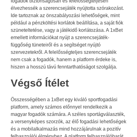
fogadók biztonságosan és felelősségteljesen
élvezhessék a szerencsejáték nyújtotta szórakozást.
Ide tartoznak az önszabályozási lehetőségek, mint
például a pénzköltési korlátok beállítása, a saját fiók
szüneteltetése, vagy a játékidő korlátozása. A 1xBet
emellett információkat nyújt a szerencsejáték-
függőség tüneteiről és a segítséget nyújtó
szervezetekről. A felelősségteljes szerencsejáték
nem csak a fogadók, hanem a platform érdeke is,
hiszen a hosszú távú fenntarthatóságot szolgálja.
Végső Ítélet
Összességében a 1xBet egy kiváló sportfogadási
platform, amely számos előnnyel rendelkezik a
magyar fogadók számára. A széles sportágválaszték,
a versenyképes szorzók, az élő fogadási lehetőségek
és a mobilalkalmazás mind hozzájárulnak a pozitív
felhasználói élményhez. A platform felhasználóbarát,