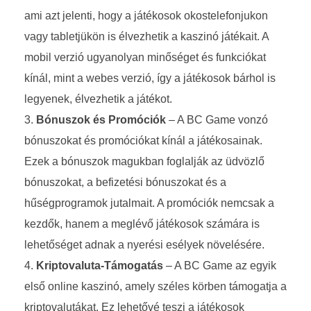
ami azt jelenti, hogy a játékosok okostelefonjukon
vagy tabletjükön is élvezhetik a kaszinó játékait. A
mobil verzió ugyanolyan minőséget és funkciókat
kínál, mint a webes verzió, így a játékosok bárhol is
legyenek, élvezhetik a játékot.
Bónuszok és Promóciók
– A BC Game vonzó
bónuszokat és promóciókat kínál a játékosainak.
Ezek a bónuszok magukban foglalják az üdvözlő
bónuszokat, a befizetési bónuszokat és a
hűségprogramok jutalmait. A promóciók nemcsak a
kezdők, hanem a meglévő játékosok számára is
lehetőséget adnak a nyerési esélyek növelésére.
Kriptovaluta-Támogatás
– A BC Game az egyik
első online kaszinó, amely széles körben támogatja a
kriptovalutákat. Ez lehetővé teszi a játékosok