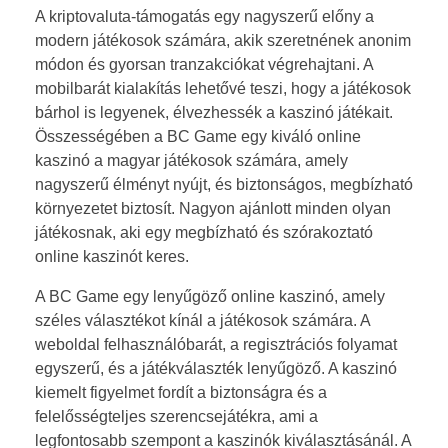
A kriptovaluta-támogatás egy nagyszerű előny a
modern játékosok számára, akik szeretnének anonim
módon és gyorsan tranzakciókat végrehajtani. A
mobilbarát kialakítás lehetővé teszi, hogy a játékosok
bárhol is legyenek, élvezhessék a kaszinó játékait.
Összességében a BC Game egy kiváló online
kaszinó a magyar játékosok számára, amely
nagyszerű élményt nyújt, és biztonságos, megbízható
környezetet biztosít. Nagyon ajánlott minden olyan
játékosnak, aki egy megbízható és szórakoztató
online kaszinót keres.
A BC Game egy lenyűgöző online kaszinó, amely
széles választékot kínál a játékosok számára. A
weboldal felhasználóbarát, a regisztrációs folyamat
egyszerű, és a játékválaszték lenyűgöző. A kaszinó
kiemelt figyelmet fordít a biztonságra és a
felelősségteljes szerencsejátékra, ami a
legfontosabb szempont a kaszinók kiválasztásánál. A