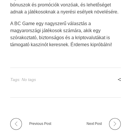
bónuszok és promóciók vonzóak, és lehetőséget
adnak a játékosoknak a nyerési esélyek növelésére.
A BC Game egy nagyszerű választás a
magyarországi játékosok számára, akik egy
szórakoztató, biztonságos és a kriptovalutákat is
támogató kaszinót keresnek. Érdemes kipróbálni!
Tags: No tags
Previous Post
Next Post