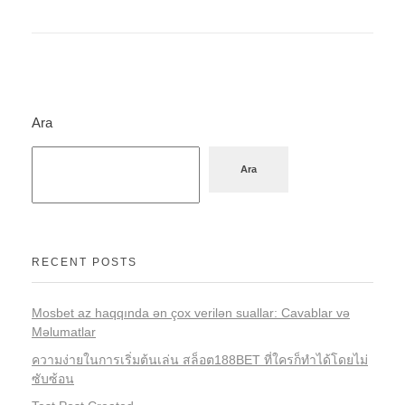
Ara
Ara
RECENT POSTS
Mosbet az haqqında ən çox verilən suallar: Cavablar və
Məlumatlar
ความง่ายในการเริ่มต้นเล่น สล็อต188BET ที่ใครก็ทำได้โดยไม่
ซับซ้อน