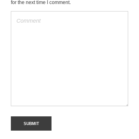
for the next time I comment.