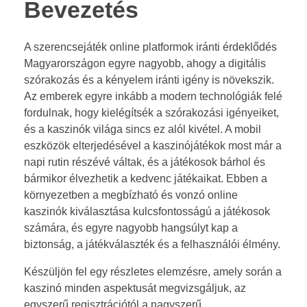
Bevezetés
A szerencsejáték online platformok iránti érdeklődés
Magyarországon egyre nagyobb, ahogy a digitális
szórakozás és a kényelem iránti igény is növekszik.
Az emberek egyre inkább a modern technológiák felé
fordulnak, hogy kielégítsék a szórakozási igényeiket,
és a kaszinók világa sincs ez alól kivétel. A mobil
eszközök elterjedésével a kaszinójátékok most már a
napi rutin részévé váltak, és a játékosok bárhol és
bármikor élvezhetik a kedvenc játékaikat. Ebben a
környezetben a megbízható és vonzó online
kaszinók kiválasztása kulcsfontosságú a játékosok
számára, és egyre nagyobb hangsúlyt kap a
biztonság, a játékválaszték és a felhasználói élmény.
Készüljön fel egy részletes elemzésre, amely során a
kaszinó minden aspektusát megvizsgáljuk, az
egyszerű regisztrációtól a nagyszerű