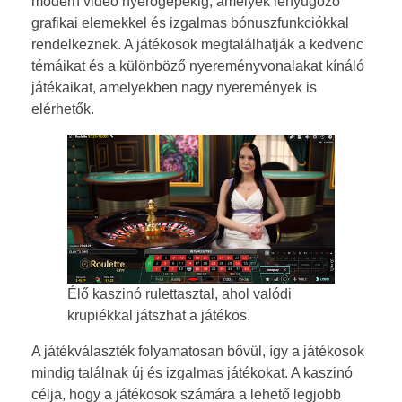
modern videó nyerőgépekig, amelyek lenyűgöző
grafikai elemekkel és izgalmas bónuszfunkciókkal
rendelkeznek. A játékosok megtalálhatják a kedvenc
témáikat és a különböző nyereményvonalakat kínáló
játékaikat, amelyekben nagy nyeremények is
elérhetők.
Élő kaszinó rulettasztal, ahol valódi
krupiékkal játszhat a játékos.
A játékválaszték folyamatosan bővül, így a játékosok
mindig találnak új és izgalmas játékokat. A kaszinó
célja, hogy a játékosok számára a lehető legjobb