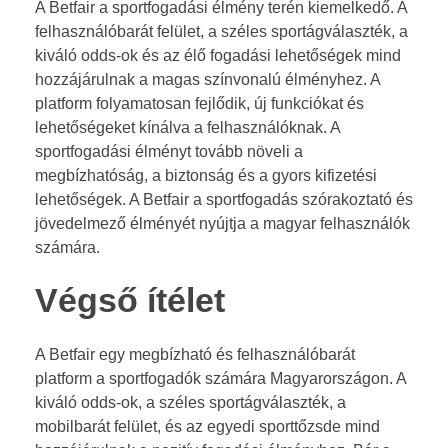
A Betfair a sportfogadási élmény terén kiemelkedő. A
felhasználóbarát felület, a széles sportágválaszték, a
kiváló odds-ok és az élő fogadási lehetőségek mind
hozzájárulnak a magas színvonalú élményhez. A
platform folyamatosan fejlődik, új funkciókat és
lehetőségeket kínálva a felhasználóknak. A
sportfogadási élményt tovább növeli a
megbízhatóság, a biztonság és a gyors kifizetési
lehetőségek. A Betfair a sportfogadás szórakoztató és
jövedelmező élményét nyújtja a magyar felhasználók
számára.
Végső ítélet
A Betfair egy megbízható és felhasználóbarát
platform a sportfogadók számára Magyarországon. A
kiváló odds-ok, a széles sportágválaszték, a
mobilbarát felület, és az egyedi sporttőzsde mind