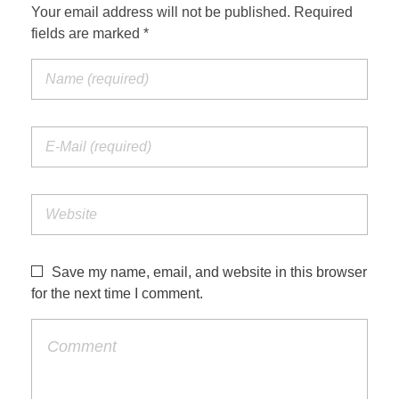
Your email address will not be published. Required
fields are marked *
Save my name, email, and website in this browser
for the next time I comment.