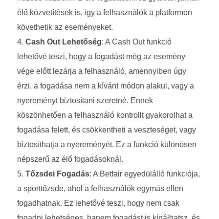
élő közvetítések is, így a felhasználók a platformon
követhetik az eseményeket.
Cash Out Lehetőség
: A Cash Out funkció
lehetővé teszi, hogy a fogadást még az esemény
vége előtt lezárja a felhasználó, amennyiben úgy
érzi, a fogadása nem a kívánt módon alakul, vagy a
nyereményt biztosítani szeretné. Ennek
köszönhetően a felhasználó kontrollt gyakorolhat a
fogadása felett, és csökkentheti a veszteséget, vagy
biztosíthatja a nyereményét. Ez a funkció különösen
népszerű az élő fogadásoknál.
Tőzsdei Fogadás
: A Betfair egyedülálló funkciója,
a sporttőzsde, ahol a felhasználók egymás ellen
fogadhatnak. Ez lehetővé teszi, hogy nem csak
fogadni lehetséges, hanem fogadást is kínálhatsz, és