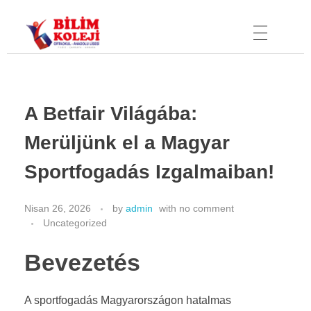
Bilim Koleji
A Betfair Világába:
Merüljünk el a Magyar
Sportfogadás Izgalmaiban!
Nisan 26, 2026
by
admin
with
no comment
Uncategorized
Bevezetés
A sportfogadás Magyarországon hatalmas