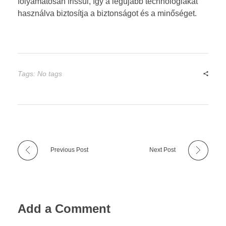
folyamatosan frissül, így a legújabb technológiákat
használva biztosítja a biztonságot és a minőséget.
Tags: No tags
Previous Post
Next Post
Add a Comment