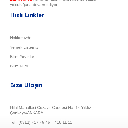
yolculuğuna devam ediyor.
Hızlı Linkler
Hakkımızda
Yemek Listemiz
Bilim Yayınları
Bilim Kurs
Bize Ulaşın
Hilal Mahallesi Cezayir Caddesi No: 14 Yıldız –
Çankaya/ANKARA
Tel : (0312) 417 45 45 – 418 11 11