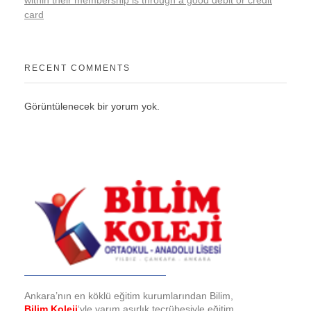
card
RECENT COMMENTS
Görüntülenecek bir yorum yok.
Bilim Koleji
Ankara’nın en köklü eğitim kurumlarından Bilim,
Bilim Koleji
‘yle yarım asırlık tecrübesiyle eğitim