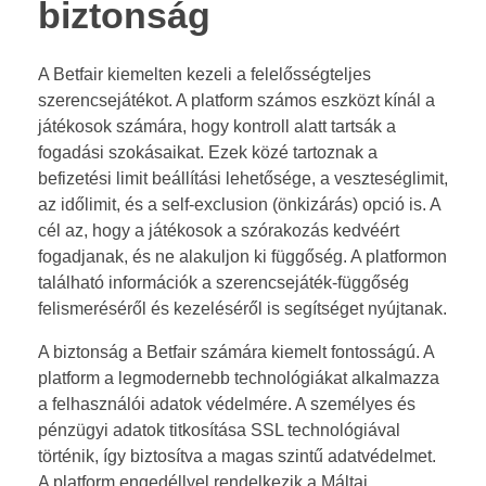
biztonság
A Betfair kiemelten kezeli a felelősségteljes
szerencsejátékot. A platform számos eszközt kínál a
játékosok számára, hogy kontroll alatt tartsák a
fogadási szokásaikat. Ezek közé tartoznak a
befizetési limit beállítási lehetősége, a veszteséglimit,
az időlimit, és a self-exclusion (önkizárás) opció is. A
cél az, hogy a játékosok a szórakozás kedvéért
fogadjanak, és ne alakuljon ki függőség. A platformon
található információk a szerencsejáték-függőség
felismeréséről és kezeléséről is segítséget nyújtanak.
A biztonság a Betfair számára kiemelt fontosságú. A
platform a legmodernebb technológiákat alkalmazza
a felhasználói adatok védelmére. A személyes és
pénzügyi adatok titkosítása SSL technológiával
történik, így biztosítva a magas szintű adatvédelmet.
A platform engedéllyel rendelkezik a Máltai