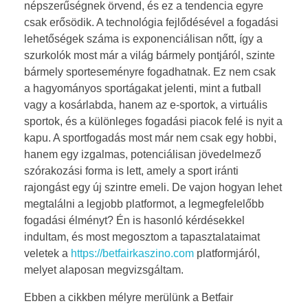
népszerűségnek örvend, és ez a tendencia egyre
csak erősödik. A technológia fejlődésével a fogadási
lehetőségek száma is exponenciálisan nőtt, így a
szurkolók most már a világ bármely pontjáról, szinte
bármely sporteseményre fogadhatnak. Ez nem csak
a hagyományos sportágakat jelenti, mint a futball
vagy a kosárlabda, hanem az e-sportok, a virtuális
sportok, és a különleges fogadási piacok felé is nyit a
kapu. A sportfogadás most már nem csak egy hobbi,
hanem egy izgalmas, potenciálisan jövedelmező
szórakozási forma is lett, amely a sport iránti
rajongást egy új szintre emeli. De vajon hogyan lehet
megtalálni a legjobb platformot, a legmegfelelőbb
fogadási élményt? Én is hasonló kérdésekkel
indultam, és most megosztom a tapasztalataimat
veletek a
https://betfairkaszino.com
platformjáról,
melyet alaposan megvizsgáltam.
Ebben a cikkben mélyre merülünk a Betfair