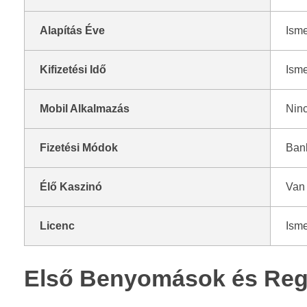
Alapítás Éve
Isme
Kifizetési Idő
Isme
Mobil Alkalmazás
Ninc
Fizetési Módok
Bank
Élő Kaszinó
Van
Licenc
Isme
Első Benyomások és Regi