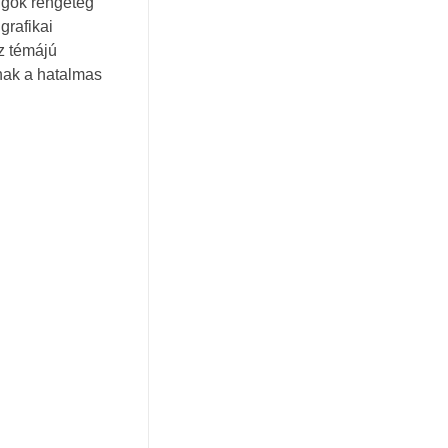
ngók rengeteg
grafikai
z témájú
nak a hatalmas