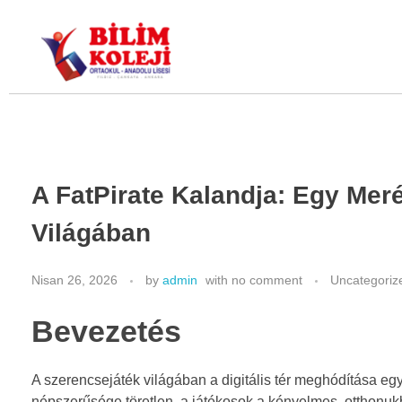
Bilim Koleji
A FatPirate Kalandja: Egy Mer
Világában
Nisan 26, 2026
by
admin
with
no comment
Uncategoriz
Bevezetés
A szerencsejáték világában a digitális tér meghódítása e
népszerűsége töretlen, a játékosok a kényelmes, otthonuk