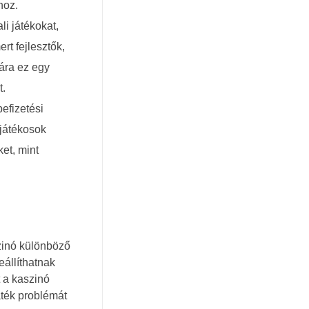
hoz.
li játékokat,
rt fejlesztők,
ára ez egy
t.
efizetési
 játékosok
et, mint
szinó különböző
eállíthatnak
t a kaszinó
áték problémát