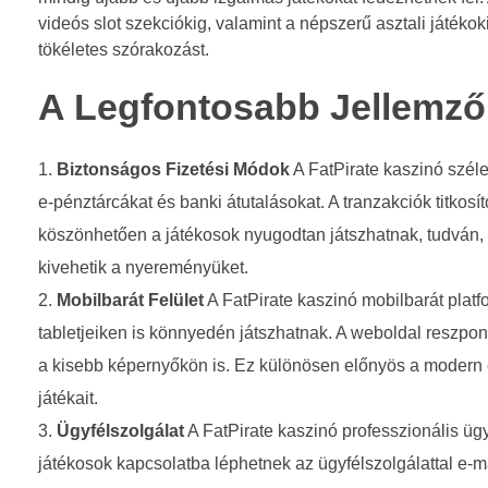
videós slot szekciókig, valamint a népszerű asztali játékok
tökéletes szórakozást.
A Legfontosabb Jellemző
Biztonságos Fizetési Módok
A FatPirate kaszinó széle
e-pénztárcákat és banki átutalásokat. A tranzakciók titkos
köszönhetően a játékosok nyugodtan játszhatnak, tudván, h
kivehetik a nyereményüket.
Mobilbarát Felület
A FatPirate kaszinó mobilbarát platf
tabletjeiken is könnyedén játszhatnak. A weboldal reszpon
a kisebb képernyőkön is. Ez különösen előnyös a modern él
játékait.
Ügyfélszolgálat
A FatPirate kaszinó professzionális ügy
játékosok kapcsolatba léphetnek az ügyfélszolgálattal e-m