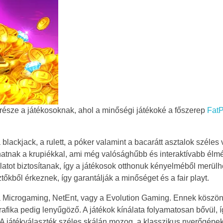
része a játékosoknak, ahol a minőségi játékoké a főszerep
FatP
 blackjack, a rulett, a póker valamint a bacarátt asztalok széles
atnak a krupiékkal, ami még valósághűbb és interaktívabb élmé
atot biztosítanak, így a játékosok otthonuk kényelméből merülh
őkből érkeznek, így garantálják a minőséget és a fair playt.
nt a Microgaming, NetEnt, vagy a Evolution Gaming. Ennek köszö
afika pedig lenyűgöző. A játékok kínálata folyamatosan bővül, í
 A játékválaszték széles skálán mozog, a klasszikus nyerőgépek