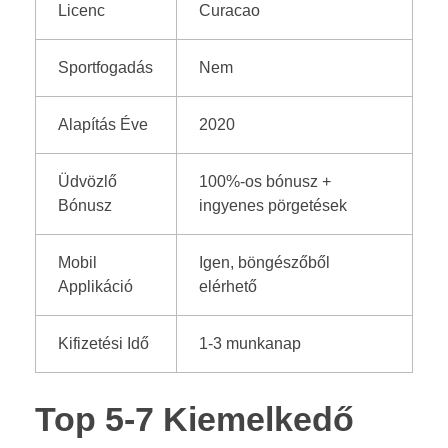
Licenc
Curacao
Sportfogadás
Nem
Alapítás Éve
2020
Üdvözlő
100%-os bónusz +
Bónusz
ingyenes pörgetések
Mobil
Igen, böngészőből
Applikáció
elérhető
Kifizetési Idő
1-3 munkanap
Top 5-7 Kiemelkedő