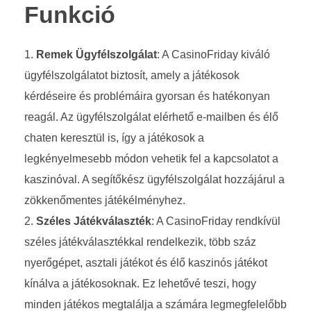
Funkció
Remek Ügyfélszolgálat
: A CasinoFriday kiváló
ügyfélszolgálatot biztosít, amely a játékosok
kérdéseire és problémáira gyorsan és hatékonyan
reagál. Az ügyfélszolgálat elérhető e-mailben és élő
chaten keresztül is, így a játékosok a
legkényelmesebb módon vehetik fel a kapcsolatot a
kaszinóval. A segítőkész ügyfélszolgálat hozzájárul a
zökkenőmentes játékélményhez.
Széles Játékválaszték
: A CasinoFriday rendkívül
széles játékválasztékkal rendelkezik, több száz
nyerőgépet, asztali játékot és élő kaszinós játékot
kínálva a játékosoknak. Ez lehetővé teszi, hogy
minden játékos megtalálja a számára legmegfelelőbb