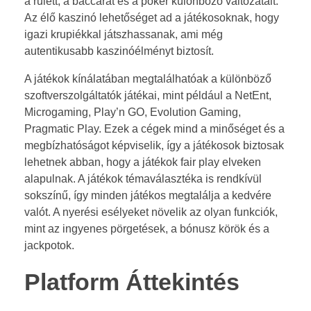
a rulett, a baccarat és a póker különböző változatait.
Az élő kaszinó lehetőséget ad a játékosoknak, hogy
igazi krupiékkal játszhassanak, ami még
autentikusabb kaszinóélményt biztosít.
A játékok kínálatában megtalálhatóak a különböző
szoftverszolgáltatók játékai, mint például a NetEnt,
Microgaming, Play’n GO, Evolution Gaming,
Pragmatic Play. Ezek a cégek mind a minőséget és a
megbízhatóságot képviselik, így a játékosok biztosak
lehetnek abban, hogy a játékok fair play elveken
alapulnak. A játékok témaválasztéka is rendkívül
sokszínű, így minden játékos megtalálja a kedvére
valót. A nyerési esélyeket növelik az olyan funkciók,
mint az ingyenes pörgetések, a bónusz körök és a
jackpotok.
Platform Áttekintés