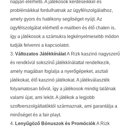
napján elérhető. A játékosok kérdéseikkel és
problémáikkal fordulhatnak az ügyfélszolgálathoz,
amely gyors és hatékony segítséget nyújt. Az
ügyfélszolgálat elérhető e-mailben és élő chaten is,
így a játékosok a számukra legkényelmesebb módon
tudják felvenni a kapcsolatot.
Változatos Játékkínálat
A Rizk kaszinó nagyszerű
és rendkívül sokszínű játékkínálattal rendelkezik,
amely magában foglalja a nyerőgépeket, asztali
játékokat, élő kaszinó játékokat. A játékválaszték
folyamatosan bővül, így a játékosok mindig találnak
valami újat, ami leköt. A játékok a legjobb
szoftverszolgáltatóktól származnak, ami garantálja a
minőséget és a fair playt.
Lenyűgöző Bónuszok és Promóciók
A Rizk