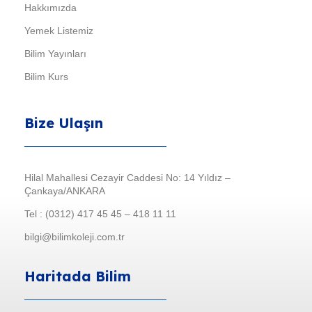
Hakkımızda
Yemek Listemiz
Bilim Yayınları
Bilim Kurs
Bize Ulaşın
Hilal Mahallesi Cezayir Caddesi No: 14 Yıldız –
Çankaya/ANKARA
Tel : (0312) 417 45 45 – 418 11 11
bilgi@bilimkoleji.com.tr
Haritada Bilim