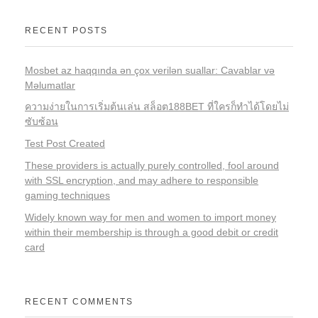
RECENT POSTS
Mosbet az haqqında ən çox verilən suallar: Cavablar və
Məlumatlar
ความง่ายในการเริ่มต้นเล่น สล็อต188BET ที่ใครก็ทำได้โดยไม่
ซับซ้อน
Test Post Created
These providers is actually purely controlled, fool around
with SSL encryption, and may adhere to responsible
gaming techniques
Widely known way for men and women to import money
within their membership is through a good debit or credit
card
RECENT COMMENTS