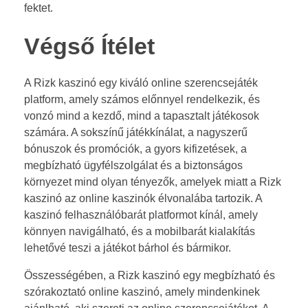
fektet.
Végső Ítélet
A Rizk kaszinó egy kiváló online szerencsejáték
platform, amely számos előnnyel rendelkezik, és
vonzó mind a kezdő, mind a tapasztalt játékosok
számára. A sokszínű játékkínálat, a nagyszerű
bónuszok és promóciók, a gyors kifizetések, a
megbízható ügyfélszolgálat és a biztonságos
környezet mind olyan tényezők, amelyek miatt a Rizk
kaszinó az online kaszinók élvonalába tartozik. A
kaszinó felhasználóbarát platformot kínál, amely
könnyen navigálható, és a mobilbarát kialakítás
lehetővé teszi a játékot bárhol és bármikor.
Összességében, a Rizk kaszinó egy megbízható és
szórakoztató online kaszinó, amely mindenkinek