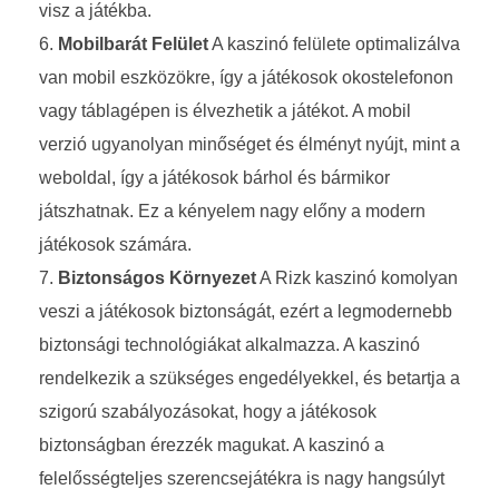
visz a játékba.
Mobilbarát Felület
A kaszinó felülete optimalizálva
van mobil eszközökre, így a játékosok okostelefonon
vagy táblagépen is élvezhetik a játékot. A mobil
verzió ugyanolyan minőséget és élményt nyújt, mint a
weboldal, így a játékosok bárhol és bármikor
játszhatnak. Ez a kényelem nagy előny a modern
játékosok számára.
Biztonságos Környezet
A Rizk kaszinó komolyan
veszi a játékosok biztonságát, ezért a legmodernebb
biztonsági technológiákat alkalmazza. A kaszinó
rendelkezik a szükséges engedélyekkel, és betartja a
szigorú szabályozásokat, hogy a játékosok
biztonságban érezzék magukat. A kaszinó a
felelősségteljes szerencsejátékra is nagy hangsúlyt