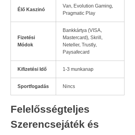
Van, Evolution Gaming,
Élő Kaszinó
Pragmatic Play
Bankkártya (VISA,
Fizetési
Mastercard), Skrill,
Módok
Neteller, Trustly,
Paysafecard
Kifizetési Idő
1-3 munkanap
Sportfogadás
Nincs
Felelősségteljes
Szerencsejáték és