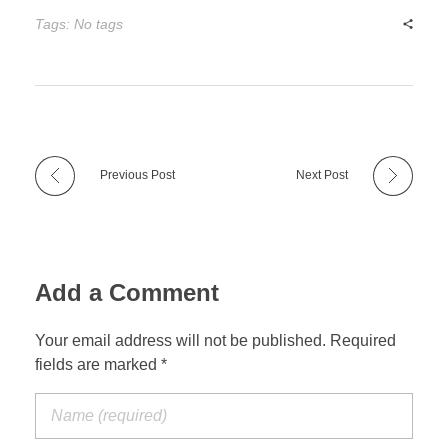
Tags: No tags
Previous Post
Next Post
Add a Comment
Your email address will not be published. Required
fields are marked *