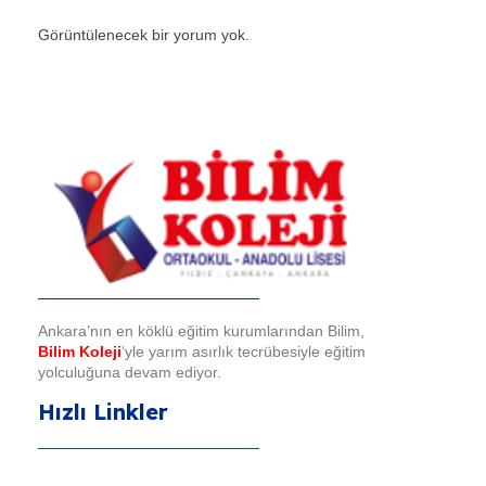
Görüntülenecek bir yorum yok.
Bilim Koleji
Ankara’nın en köklü eğitim kurumlarından Bilim,
Bilim Koleji
‘yle yarım asırlık tecrübesiyle eğitim
yolculuğuna devam ediyor.
Hızlı Linkler