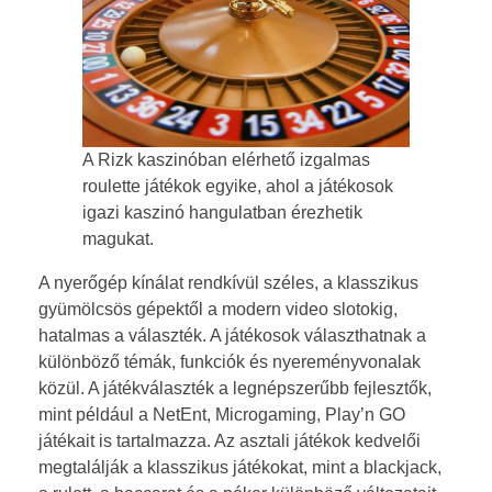
A Rizk kaszinóban elérhető izgalmas
roulette játékok egyike, ahol a játékosok
igazi kaszinó hangulatban érezhetik
magukat.
A nyerőgép kínálat rendkívül széles, a klasszikus
gyümölcsös gépektől a modern video slotokig,
hatalmas a választék. A játékosok választhatnak a
különböző témák, funkciók és nyereményvonalak
közül. A játékválaszték a legnépszerűbb fejlesztők,
mint például a NetEnt, Microgaming, Play’n GO
játékait is tartalmazza. Az asztali játékok kedvelői
megtalálják a klasszikus játékokat, mint a blackjack,