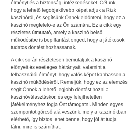
élményt és a biztonsági intézkedéseket. Célunk,
hogy a lehető legobjektívebb képet adjuk a Rizk
kaszinóról, és segítsünk Önnek eldönteni, hogy ez a
kaszinó megfelelő-e az Ön számára. Ez a cikk egy
részletes útmutató, amely a kaszinó belső
működésibe is bepillantást enged, hogy a játékosok
tudatos döntést hozhassanak.
A cikk során részletesen bemutatjuk a kaszinó
előnyeit és esetleges hátrányait, valamint a
felhasználói élményt, hogy valós képet kaphasson a
kaszinó működéséről. Reméljük, hogy ez az elemzés
segít Önnek a lehető legjobb döntést hozni a
kaszinóválasztáskor, és egy felejthetetlen
játékélményhez fogja Önt támogatni. Minden egyes
szempontot górcső alá veszünk, mely a kaszinókban
elérhető, így biztos lehet benne, hogy jól át tudja
látni, mire is számíthat.