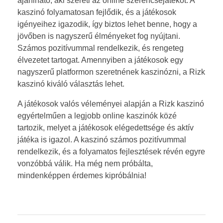
ajánlható, aki szereti az online szerencsejátékot. A
kaszinó folyamatosan fejlődik, és a játékosok
igényeihez igazodik, így biztos lehet benne, hogy a
jövőben is nagyszerű élményeket fog nyújtani.
Számos pozitívummal rendelkezik, és rengeteg
élvezetet tartogat. Amennyiben a játékosok egy
nagyszerű platformon szeretnének kaszinózni, a Rizk
kaszinó kiváló választás lehet.
A játékosok valós véleményei alapján a Rizk kaszinó
egyértelműen a legjobb online kaszinók közé
tartozik, melyet a játékosok elégedettsége és aktív
játéka is igazol. A kaszinó számos pozitívummal
rendelkezik, és a folyamatos fejlesztések révén egyre
vonzóbbá válik. Ha még nem próbálta,
mindenképpen érdemes kipróbálnia!