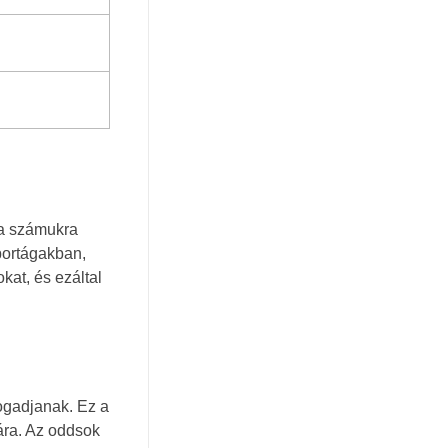
 a számukra
portágakban,
kat, és ezáltal
ogadjanak. Ez a
ára. Az oddsok