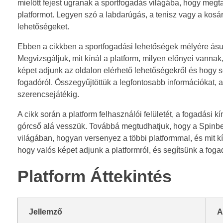
mielőtt fejest ugranak a sportfogadás világába, hogy megt
platformot. Legyen szó a labdarúgás, a tenisz vagy a kos
lehetőségeket.
Ebben a cikkben a sportfogadási lehetőségek mélyére ásu
Megvizsgáljuk, mit kínál a platform, milyen előnyei vannak
képet adjunk az oldalon elérhető lehetőségekről és hogy s
fogadóról. Összegyűjtöttük a legfontosabb információkat, a
szerencsejátékig.
A cikk során a platform felhasználói felületét, a fogadási 
górcső alá vesszük. Továbbá megtudhatjuk, hogy a Spinbe
világában, hogyan versenyez a többi platformmal, és mit k
hogy valós képet adjunk a platformról, és segítsünk a fog
Platform Áttekintés
Jellemző
A