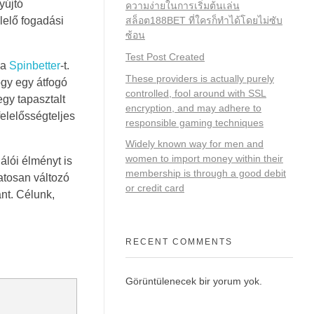
yújtó
ความง่ายในการเริ่มต้นเล่น
lelő fogadási
สล็อต188BET ที่ใครก็ทำได้โดยไม่ซับ
ซ้อน
Test Post Created
 a
Spinbetter
-t.
These providers is actually purely
ogy egy átfogó
controlled, fool around with SSL
gy tapasztalt
encryption, and may adhere to
felelősségteljes
responsible gaming techniques
Widely known way for men and
women to import money within their
álói élményt is
membership is through a good debit
atosan változó
or credit card
nt. Célunk,
RECENT COMMENTS
Görüntülenecek bir yorum yok.