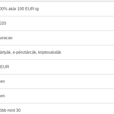
00% akár 100 EUR-ig
020
uracao
ártyák, e-pénztárcák, kriptovaluták
 EUR
gen
gen
öbb mint 30