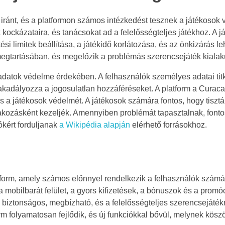
ék iránt, és a platformon számos intézkedést tesznek a játékoso
 kockázataira, és tanácsokat ad a felelősségteljes játékhoz. A j
i limitek beállítása, a játékidő korlátozása, és az önkizárás l
megtartásában, és megelőzik a problémás szerencsejáték kialak
adatok védelme érdekében. A felhasználók személyes adatai titko
akadályozza a jogosulatlan hozzáféréseket. A platform a Curac
t és a játékosok védelmét. A játékosok számára fontos, hogy tisz
rakozásként kezeljék. Amennyiben problémát tapasztalnak, fonto
ókért forduljanak
a Wikipédia alapján
elérhető forrásokhoz.
form, amely számos előnnyel rendelkezik a felhasználók számá
 mobilbarát felület, a gyors kifizetések, a bónuszok és a promó
m biztonságos, megbízható, és a felelősségteljes szerencsejáték
orm folyamatosan fejlődik, és új funkciókkal bővül, melynek kös