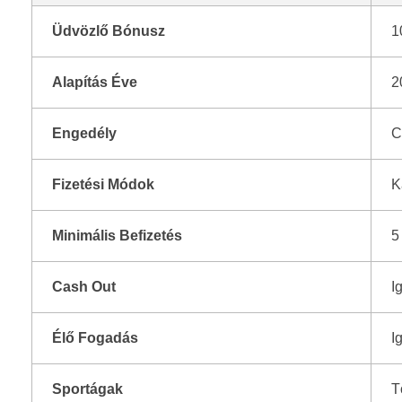
Üdvözlő Bónusz
1
Alapítás Éve
2
Engedély
C
Fizetési Módok
K
Minimális Befizetés
5
Cash Out
I
Élő Fogadás
I
Sportágak
T