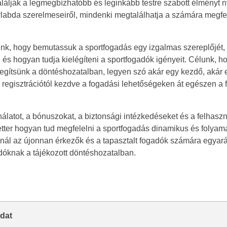
alálják a legmegbízhatóbb és leginkább testre szabott élményt n
árlabda szerelmeseiről, mindenki megtalálhatja a számára megfe
nk, hogy bemutassuk a sportfogadás egy izgalmas szereplőjét,
, és hogyan tudja kielégíteni a sportfogadók igényeit. Célunk, h
egítsünk a döntéshozatalban, legyen szó akár egy kezdő, akár e
 regisztrációtól kezdve a fogadási lehetőségeken át egészen a 
kínálatot, a bónuszokat, a biztonsági intézkedéseket és a felhaszn
tter hogyan tud megfelelni a sportfogadás dinamikus és folyam
ínál az újonnan érkezők és a tapasztalt fogadók számára egyará
adóknak a tájékozott döntéshozatalban.
dat