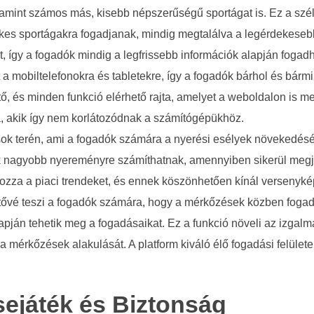
alamint számos más, kisebb népszerűségű sportágat is. Ez a szé
ekes sportágakra fogadjanak, mindig megtalálva a legérdekese
ot, így a fogadók mindig a legfrissebb információk alapján fogad
 a mobiltelefonokra és tabletekre, így a fogadók bárhol és bármi
tő, és minden funkció elérhető rajta, amelyet a weboldalon is m
a, akik így nem korlátozódnak a számítógépükhöz.
k terén, ami a fogadók számára a nyerési esélyek növekedését 
k nagyobb nyereményre számíthatnak, amennyiben sikerül megj
ozza a piaci trendeket, és ennek köszönhetően kínál versenyk
etővé teszi a fogadók számára, hogy a mérkőzések közben fogad
pján tehetik meg a fogadásaikat. Ez a funkció növeli az izgalma
a mérkőzések alakulását. A platform kiváló élő fogadási felülete
sejáték és Biztonság