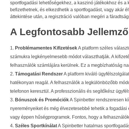
sportfogadási lehetőségekhez, a kaszinó játékokhoz és a 
befizethetnek, és elkezdhetik a sportfogadást, vagy akár é
áttekintése után, a regisztráció valóban megéri a fáradtság
A Legfontosabb Jellemző
Problémamentes Kifizetések
A platform széles választé
számukra legkényelmesebb módot választhatják. A kifizet
felhasználók számlájára kerülnek. Ez a megbízhatóság na
Támogatási Rendszer
A platform kiváló ügyfélszolgála
hatékonyan reagál. A felhasználók a legkülönbözőbb módon
telefonon keresztül. A professzionális és segítőkész ügyf
Bónuszok és Promóciók
A Spinbetter rendszeresen kí
nyereményeiket és még élvezetesebbé tehetik a fogadási 
vagy éppen hűségprogramok. Fontos, hogy a felhasználók 
Széles Sportkínálat
A Spinbetter hatalmas sportfogadás