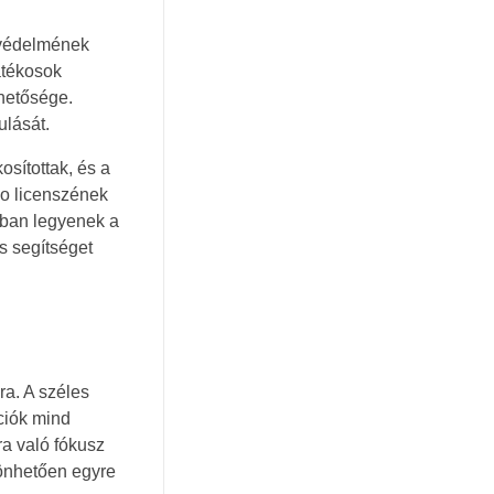
k védelmének
átékosok
ehetősége.
ulását.
sítottak, és a
ao licenszének
tában legyenek a
s segítséget
ra. A széles
ciók mind
ra való fókusz
zönhetően egyre