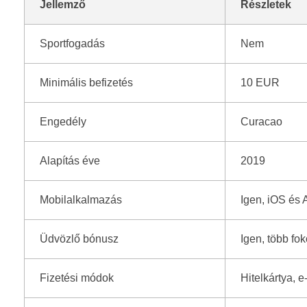
Jellemző
Részletek
Sportfogadás
Nem
Minimális befizetés
10 EUR
Engedély
Curacao
Alapítás éve
2019
Mobilalkalmazás
Igen, iOS és 
Üdvözlő bónusz
Igen, több fo
Fizetési módok
Hitelkártya, e