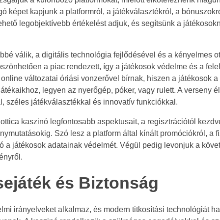
ó képet kapjunk a platformról, a játékválasztékról, a bónuszokró
ehető legobjektívebb értékelést adjuk, és segítsünk a játékosok
 válik, a digitális technológia fejlődésével és a kényelmes ot
szönhetően a piac rendezett, így a játékosok védelme és a fele
online változatai óriási vonzerővel bírnak, hiszen a játékosok a
tékaikhoz, legyen az nyerőgép, póker, vagy rulett. A verseny é
széles játékválasztékkal és innovatív funkciókkal.
ttica kaszinó legfontosabb aspektusait, a regisztrációtól kezdv
ymutatásokig. Szó lesz a platform által kínált promóciókról, a 
zinó a játékosok adatainak védelmét. Végül pedig levonjuk a köve
ényről.
sejáték és Biztonság
mi irányelveket alkalmaz, és modern titkosítási technológiát h