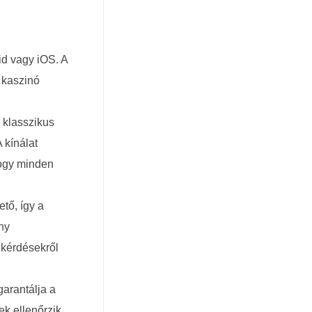
id vagy iOS. A
 kaszinó
 klasszikus
 kínálat
hogy minden
tő, így a
ny
 kérdésekről
garantálja a
k ellenőrzik,