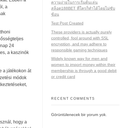
ความง่ายในการเริ่มต้นเล่น
l, a
สล็อต188BET ที่ใครก็ทำได้โดยไม่ซับ
nak
ซ้อน
Test Post Created
thoni
These providers is actually purely
controlled, fool around with SSL
lősségteljes
encryption, and may adhere to
 nap 24
responsible gaming techniques
les, a kaszinók
Widely known way for men and
women to import money within their
e a játékokon át
membership is through a good debit
or credit card
fizetési módok
tkeztetéseket,
RECENT COMMENTS
Görüntülenecek bir yorum yok.
asznál, hogy a