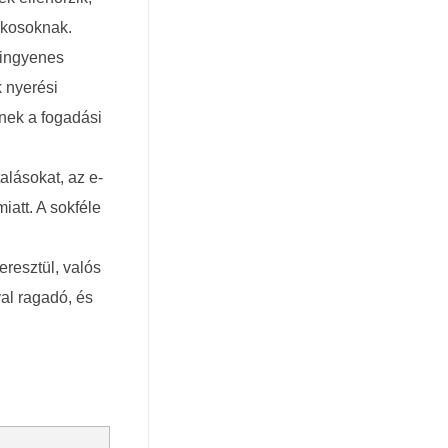
tékosoknak.
 ingyenes
 nyerési
enek a fogadási
alásokat, az e-
iatt. A sokféle
eresztül, valós
al ragadó, és