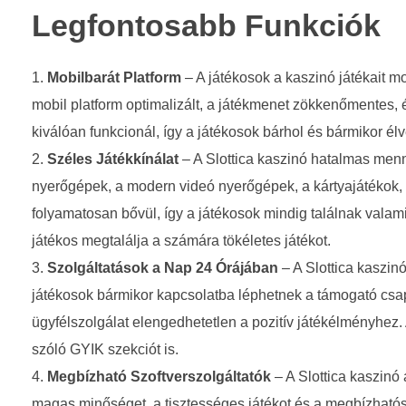
Legfontosabb Funkciók
Mobilbarát Platform
– A játékosok a kaszinó játékait mo
mobil platform optimalizált, a játékmenet zökkenőmentes, 
kiválóan funkcionál, így a játékosok bárhol és bármikor élv
Széles Játékkínálat
– A Slottica kaszinó hatalmas menn
nyerőgépek, a modern videó nyerőgépek, a kártyajátékok, mi
folyamatosan bővül, így a játékosok mindig találnak valami
játékos megtalálja a számára tökéletes játékot.
Szolgáltatások a Nap 24 Órájában
– A Slottica kaszin
játékosok bármikor kapcsolatba léphetnek a támogató csap
ügyfélszolgálat elengedhetetlen a pozitív játékélményhez.
szóló GYIK szekciót is.
Megbízható Szoftverszolgáltatók
– A Slottica kaszinó 
magas minőséget, a tisztességes játékot és a megbízhatósá