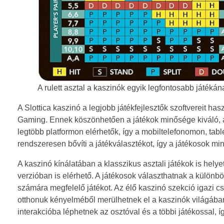
A rulett asztal a kaszinók egyik legfontosabb játékán
A Slottica kaszinó a legjobb játékfejlesztők szoftvereit ha
Gaming. Ennek köszönhetően a játékok minősége kiváló, a
legtöbb platformon elérhetők, így a mobiltelefonomon, ta
rendszeresen bővíti a játékválasztékot, így a játékosok min
A kaszinó kínálatában a klasszikus asztali játékok is helye
verzióban is elérhető. A játékosok választhatnak a különbö
számára megfelelő játékot. Az élő kaszinó szekció igazi cs
otthonuk kényelméből merülhetnek el a kaszinók világában
interakcióba léphetnek az osztóval és a többi játékossal, 