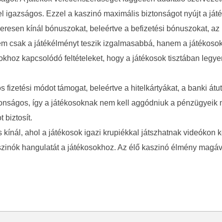
el igazságos. Ezzel a kaszinó maximális biztonságot nyújt a já
eresen kínál bónuszokat, beleértve a befizetési bónuszokat, az
m csak a játékélményt teszik izgalmasabbá, hanem a játékosok
zokhoz kapcsolódó feltételeket, hogy a játékosok tisztában legy
 fizetési módot támogat, beleértve a hitelkártyákat, a banki átut
ztonságos, így a játékosoknak nem kell aggódniuk a pénzügyeik m
biztosít.
s kínál, ahol a játékosok igazi krupiékkal játszhatnak videókon k
szinók hangulatát a játékosokhoz. Az élő kaszinó élmény magáv