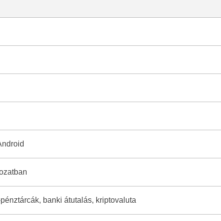
Android
kozatban
-pénztárcák, banki átutalás, kriptovaluta