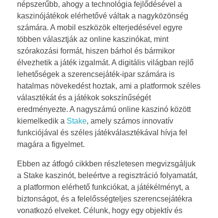
népszerűbb, ahogy a technológia fejlődésével a
kaszinójátékok elérhetővé váltak a nagyközönség
számára. A mobil eszközök elterjedésével egyre
többen választják az online kaszinókat, mint
szórakozási formát, hiszen bárhol és bármikor
élvezhetik a játék izgalmát. A digitális világban rejlő
lehetőségek a szerencsejáték-ipar számára is
hatalmas növekedést hoztak, ami a platformok széles
választékát és a játékok sokszínűségét
eredményezte. A nagyszámú online kaszinó között
kiemelkedik a
Stake
, amely számos innovatív
funkciójával és széles játékválasztékával hívja fel
magára a figyelmet.
Ebben az átfogó cikkben részletesen megvizsgáljuk
a Stake kaszinót, beleértve a regisztráció folyamatát,
a platformon elérhető funkciókat, a játékélményt, a
biztonságot, és a felelősségteljes szerencsejátékra
vonatkozó elveket. Célunk, hogy egy objektív és