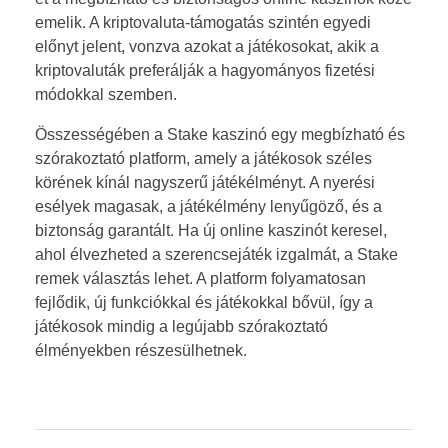
emelik. A kriptovaluta-támogatás szintén egyedi
előnyt jelent, vonzva azokat a játékosokat, akik a
kriptovaluták preferálják a hagyományos fizetési
módokkal szemben.
Összességében a Stake kaszinó egy megbízható és
szórakoztató platform, amely a játékosok széles
körének kínál nagyszerű játékélményt. A nyerési
esélyek magasak, a játékélmény lenyűgöző, és a
biztonság garantált. Ha új online kaszinót keresel,
ahol élvezheted a szerencsejáték izgalmát, a Stake
remek választás lehet. A platform folyamatosan
fejlődik, új funkciókkal és játékokkal bővül, így a
játékosok mindig a legújabb szórakoztató
élményekben részesülhetnek.