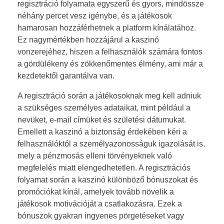
regisztráció folyamata egyszerű és gyors, mindössze
néhány percet vesz igénybe, és a játékosok
hamarosan hozzáférhetnek a platform kínálatához.
Ez nagymértékben hozzájárul a kaszinó
vonzerejéhez, hiszen a felhasználók számára fontos
a gördülékeny és zökkenőmentes élmény, ami már a
kezdetektől garantálva van.
A regisztráció során a játékosoknak meg kell adniuk
a szükséges személyes adataikat, mint például a
nevüket, e-mail címüket és születési dátumukat.
Emellett a kaszinó a biztonság érdekében kéri a
felhasználóktól a személyazonosságuk igazolását is,
mely a pénzmosás elleni törvényeknek való
megfelelés miatt elengedhetetlen. A regisztrációs
folyamat során a kaszinó különböző bónuszokat és
promóciókat kínál, amelyek tovább növelik a
játékosok motivációját a csatlakozásra. Ezek a
bónuszok gyakran ingyenes pörgetéseket vagy