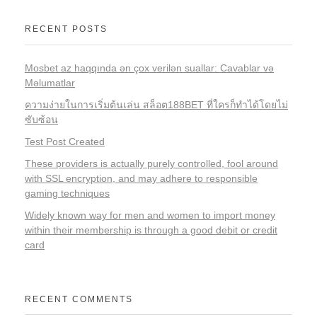
RECENT POSTS
Mosbet az haqqında ən çox verilən suallar: Cavablar və
Məlumatlar
ความง่ายในการเริ่มต้นเล่น สล็อต188BET ที่ใครก็ทำได้โดยไม่
ซับซ้อน
Test Post Created
These providers is actually purely controlled, fool around
with SSL encryption, and may adhere to responsible
gaming techniques
Widely known way for men and women to import money
within their membership is through a good debit or credit
card
RECENT COMMENTS