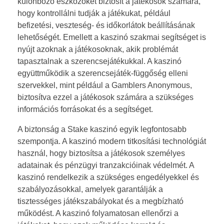
különböző eszközöket biztosít a játékosok számára,
hogy kontrollálni tudják a játékukat, például
befizetési, veszteség- és időkorlátok beállításának
lehetőségét. Emellett a kaszinó szakmai segítséget is
nyújt azoknak a játékosoknak, akik problémát
tapasztalnak a szerencsejátékukkal. A kaszinó
együttműködik a szerencsejáték-függőség elleni
szervekkel, mint például a Gamblers Anonymous,
biztosítva ezzel a játékosok számára a szükséges
információs forrásokat és a segítséget.
A biztonság a Stake kaszinó egyik legfontosabb
szempontja. A kaszinó modern titkosítási technológiát
használ, hogy biztosítsa a játékosok személyes
adatainak és pénzügyi tranzakcióinak védelmét. A
kaszinó rendelkezik a szükséges engedélyekkel és
szabályozásokkal, amelyek garantálják a
tisztességes játékszabályokat és a megbízható
működést. A kaszinó folyamatosan ellenőrzi a