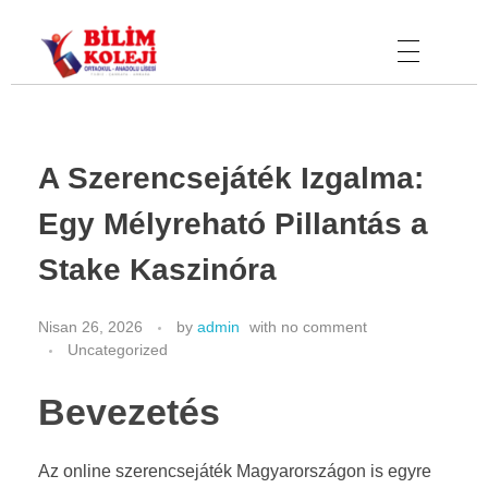
Bilim Koleji
A Szerencsejáték Izgalma:
Egy Mélyreható Pillantás a
Stake Kaszinóra
Nisan 26, 2026
by
admin
with
no comment
Uncategorized
Bevezetés
Az online szerencsejáték Magyarországon is egyre