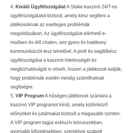
Kiváló Ügyfélszolgálat
A Stake kaszinó 24/7-es
ügyfélszolgálatot biztosít, amely kész segíteni a
játékosoknak az esetleges problémák
megoldásában. Az ügyfélszolgálat elérhető e-
mailben és élő chaten, ami gyors és hatékony
kommunikációt tesz lehetővé. A profi és segítőkész
ügyfélszolgálat a kaszinó hitelességét és
megbízhatóságát is növeli, hiszen a játékosok tudják,
hogy problémák esetén mindig számíthatnak
segítségre.
VIP Program
A hűséges játékosok számára a
kaszinó VIP programot kínál, amely különböző
előnyöket és jutalmakat biztosít a magasabb szinten.
A VIP program tagjai exkluzív bónuszokban,
gyorsabb kifizetésekben, személyre szabott