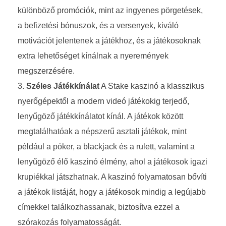
különböző promóciók, mint az ingyenes pörgetések,
a befizetési bónuszok, és a versenyek, kiváló
motivációt jelentenek a játékhoz, és a játékosoknak
extra lehetőséget kínálnak a nyeremények
megszerzésére.
Széles Játékkínálat
A Stake kaszinó a klasszikus
nyerőgépektől a modern videó játékokig terjedő,
lenyűgöző játékkínálatot kínál. A játékok között
megtalálhatóak a népszerű asztali játékok, mint
például a póker, a blackjack és a rulett, valamint a
lenyűgöző élő kaszinó élmény, ahol a játékosok igazi
krupiékkal játszhatnak. A kaszinó folyamatosan bővíti
a játékok listáját, hogy a játékosok mindig a legújabb
címekkel találkozhassanak, biztosítva ezzel a
szórakozás folyamatosságát.