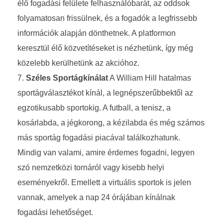
élő fogadási felülete felhasználóbarát, az oddsok
folyamatosan frissülnek, és a fogadók a legfrissebb
információk alapján dönthetnek. A platformon
keresztül élő közvetítéseket is nézhetünk, így még
közelebb kerülhetünk az akcióhoz.
Széles Sportágkínálat
A William Hill hatalmas
sportágválasztékot kínál, a legnépszerűbbektől az
egzotikusabb sportokig. A futball, a tenisz, a
kosárlabda, a jégkorong, a kézilabda és még számos
más sportág fogadási piacával találkozhatunk.
Mindig van valami, amire érdemes fogadni, legyen
szó nemzetközi tornáról vagy kisebb helyi
eseményekről. Emellett a virtuális sportok is jelen
vannak, amelyek a nap 24 órájában kínálnak
fogadási lehetőséget.