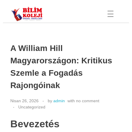
Bilim Koleji
A William Hill
Magyarországon: Kritikus
Szemle a Fogadás
Rajongóinak
Nisan 26, 2026
by
admin
with
no comment
Uncategorized
Bevezetés