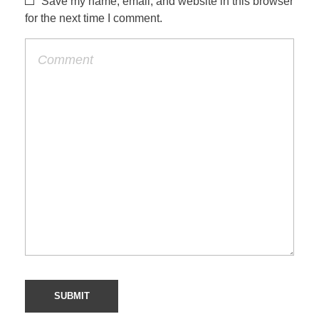
Save my name, email, and website in this browser
for the next time I comment.