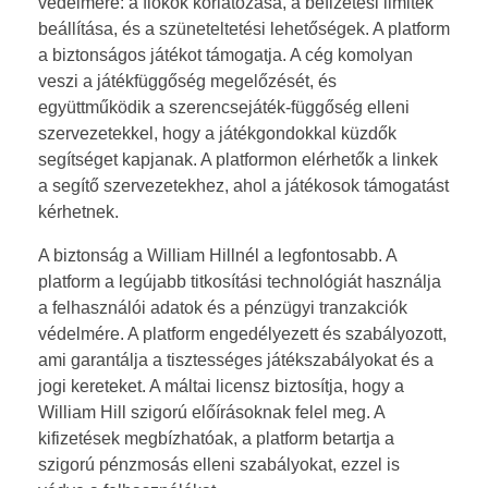
védelmére: a fiókok korlátozása, a befizetési limitek
beállítása, és a szüneteltetési lehetőségek. A platform
a biztonságos játékot támogatja. A cég komolyan
veszi a játékfüggőség megelőzését, és
együttműködik a szerencsejáték-függőség elleni
szervezetekkel, hogy a játékgondokkal küzdők
segítséget kapjanak. A platformon elérhetők a linkek
a segítő szervezetekhez, ahol a játékosok támogatást
kérhetnek.
A biztonság a William Hillnél a legfontosabb. A
platform a legújabb titkosítási technológiát használja
a felhasználói adatok és a pénzügyi tranzakciók
védelmére. A platform engedélyezett és szabályozott,
ami garantálja a tisztességes játékszabályokat és a
jogi kereteket. A máltai licensz biztosítja, hogy a
William Hill szigorú előírásoknak felel meg. A
kifizetések megbízhatóak, a platform betartja a
szigorú pénzmosás elleni szabályokat, ezzel is