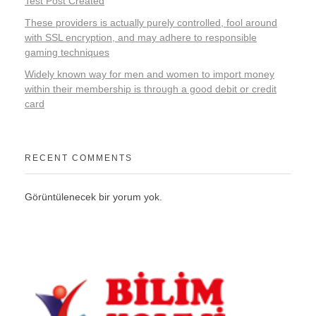
Test Post Created
These providers is actually purely controlled, fool around
with SSL encryption, and may adhere to responsible
gaming techniques
Widely known way for men and women to import money
within their membership is through a good debit or credit
card
RECENT COMMENTS
Görüntülenecek bir yorum yok.