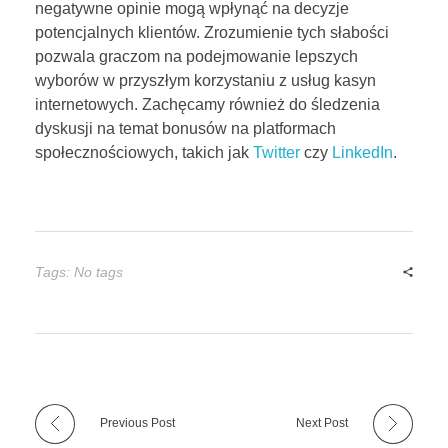
negatywne opinie mogą wpłynąć na decyzje
potencjalnych klientów. Zrozumienie tych słabości
pozwala graczom na podejmowanie lepszych
wyborów w przyszłym korzystaniu z usług kasyn
internetowych. Zachęcamy również do śledzenia
dyskusji na temat bonusów na platformach
społecznościowych, takich jak
Twitter
czy
LinkedIn
.
Tags: No tags
Previous Post
Next Post