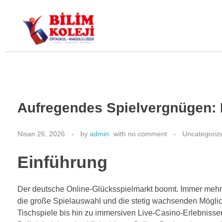
Bilim Koleji
Aufregendes Spielvergnügen: Ei
Nisan 26, 2026
by
admin
with
no comment
Uncategoriz
Einführung
Der deutsche Online-Glücksspielmarkt boomt. Immer mehr S
die große Spielauswahl und die stetig wachsenden Mögli
Tischspiele bis hin zu immersiven Live-Casino-Erlebnissen