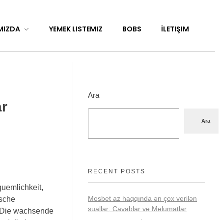
MIZDA
YEMEK LISTEMIZ
BOBS
İLETIŞIM
Ara
ar
Ara
RECENT POSTS
quemlichkeit,
Mosbet az haqqında ən çox verilən
ische
suallar: Cavablar və Məlumatlar
g. Die wachsende