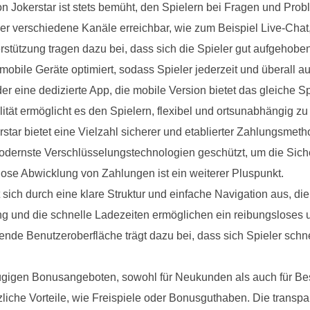
 Jokerstar ist stets bemüht, den Spielern bei Fragen und Prob
ber verschiedene Kanäle erreichbar, wie zum Beispiel Live-Chat
erstützung tragen dazu bei, dass sich die Spieler gut aufgehoben
r mobile Geräte optimiert, sodass Spieler jederzeit und überall au
r eine dedizierte App, die mobile Version bietet das gleiche Sp
tät ermöglicht es den Spielern, flexibel und ortsunabhängig zu 
star bietet eine Vielzahl sicherer und etablierter Zahlungsmeth
dernste Verschlüsselungstechnologien geschützt, um die Siche
lose Abwicklung von Zahlungen ist ein weiterer Pluspunkt.
sich durch eine klare Struktur und einfache Navigation aus, di
ltung und die schnelle Ladezeiten ermöglichen ein reibungsloses 
e Benutzeroberfläche trägt dazu bei, dass sich Spieler schne
zügigen Bonusangeboten, sowohl für Neukunden als auch für B
iche Vorteile, wie Freispiele oder Bonusguthaben. Die transpa