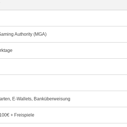
s
Gaming Authority (MGA)
rktage
karten, E-Wallets, Banküberweisung
100€ + Freispiele