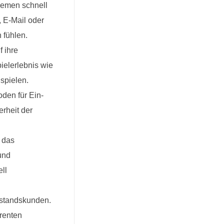
lemen schnell
, E-Mail oder
 fühlen.
f ihre
ielerlebnis wie
spielen.
oden für Ein-
rheit der
e das
und
ll
estandskunden.
renten