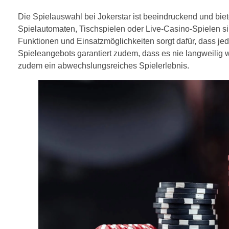
Die Spielauswahl bei Jokerstar ist beeindruckend und biet
Spielautomaten, Tischspielen oder Live-Casino-Spielen sin
Funktionen und Einsatzmöglichkeiten sorgt dafür, dass jed
Spieleangebots garantiert zudem, dass es nie langweilig 
zudem ein abwechslungsreiches Spielerlebnis.