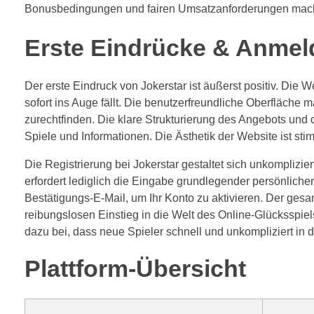
Bonusbedingungen und fairen Umsatzanforderungen mache
Erste Eindrücke & Anme
Der erste Eindruck von Jokerstar ist äußerst positiv. Die
sofort ins Auge fällt. Die benutzerfreundliche Oberfläche 
zurechtfinden. Die klare Strukturierung des Angebots und
Spiele und Informationen. Die Ästhetik der Website ist st
Die Registrierung bei Jokerstar gestaltet sich unkomplizi
erfordert lediglich die Eingabe grundlegender persönlicher
Bestätigungs-E-Mail, um Ihr Konto zu aktivieren. Der gesa
reibungslosen Einstieg in die Welt des Online-Glücksspiel
dazu bei, dass neue Spieler schnell und unkompliziert in
Plattform-Übersicht