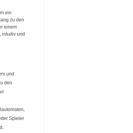
em ein
ugang zu den
er einem
intuitiv und
ers und
zu den
ur
elautomaten,
eder Spieler
d.