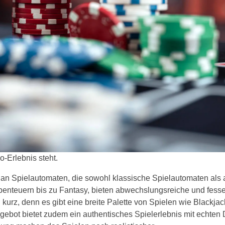
o-Erlebnis steht.
 an Spielautomaten, die sowohl klassische Spielautomaten al
enteuern bis zu Fantasy, bieten abwechslungsreiche und fess
kurz, denn es gibt eine breite Palette von Spielen wie Blackjac
ebot bietet zudem ein authentisches Spielerlebnis mit echten 