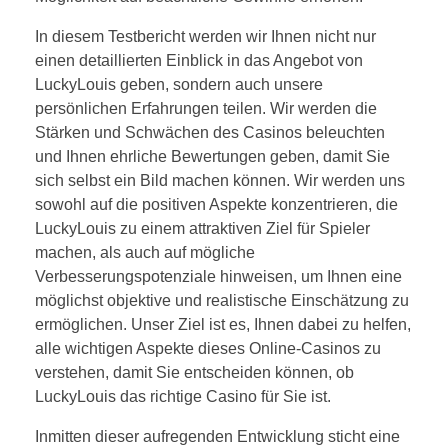
In diesem Testbericht werden wir Ihnen nicht nur
einen detaillierten Einblick in das Angebot von
LuckyLouis geben, sondern auch unsere
persönlichen Erfahrungen teilen. Wir werden die
Stärken und Schwächen des Casinos beleuchten
und Ihnen ehrliche Bewertungen geben, damit Sie
sich selbst ein Bild machen können. Wir werden uns
sowohl auf die positiven Aspekte konzentrieren, die
LuckyLouis zu einem attraktiven Ziel für Spieler
machen, als auch auf mögliche
Verbesserungspotenziale hinweisen, um Ihnen eine
möglichst objektive und realistische Einschätzung zu
ermöglichen. Unser Ziel ist es, Ihnen dabei zu helfen,
alle wichtigen Aspekte dieses Online-Casinos zu
verstehen, damit Sie entscheiden können, ob
LuckyLouis das richtige Casino für Sie ist.
Inmitten dieser aufregenden Entwicklung sticht eine