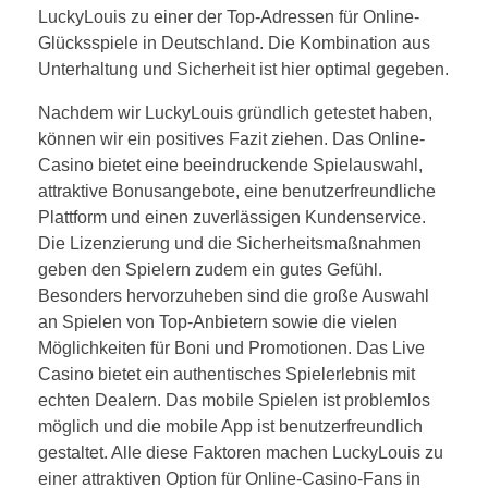
LuckyLouis zu einer der Top-Adressen für Online-
Glücksspiele in Deutschland. Die Kombination aus
Unterhaltung und Sicherheit ist hier optimal gegeben.
Nachdem wir LuckyLouis gründlich getestet haben,
können wir ein positives Fazit ziehen. Das Online-
Casino bietet eine beeindruckende Spielauswahl,
attraktive Bonusangebote, eine benutzerfreundliche
Plattform und einen zuverlässigen Kundenservice.
Die Lizenzierung und die Sicherheitsmaßnahmen
geben den Spielern zudem ein gutes Gefühl.
Besonders hervorzuheben sind die große Auswahl
an Spielen von Top-Anbietern sowie die vielen
Möglichkeiten für Boni und Promotionen. Das Live
Casino bietet ein authentisches Spielerlebnis mit
echten Dealern. Das mobile Spielen ist problemlos
möglich und die mobile App ist benutzerfreundlich
gestaltet. Alle diese Faktoren machen LuckyLouis zu
einer attraktiven Option für Online-Casino-Fans in