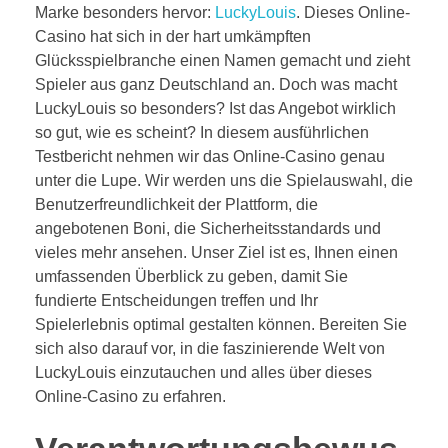
Marke besonders hervor:
LuckyLouis
. Dieses Online-
Casino hat sich in der hart umkämpften
Glücksspielbranche einen Namen gemacht und zieht
Spieler aus ganz Deutschland an. Doch was macht
LuckyLouis so besonders? Ist das Angebot wirklich
so gut, wie es scheint? In diesem ausführlichen
Testbericht nehmen wir das Online-Casino genau
unter die Lupe. Wir werden uns die Spielauswahl, die
Benutzerfreundlichkeit der Plattform, die
angebotenen Boni, die Sicherheitsstandards und
vieles mehr ansehen. Unser Ziel ist es, Ihnen einen
umfassenden Überblick zu geben, damit Sie
fundierte Entscheidungen treffen und Ihr
Spielerlebnis optimal gestalten können. Bereiten Sie
sich also darauf vor, in die faszinierende Welt von
LuckyLouis einzutauchen und alles über dieses
Online-Casino zu erfahren.