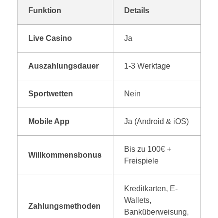
Funktion
Details
Live Casino
Ja
Auszahlungsdauer
1-3 Werktage
Sportwetten
Nein
Mobile App
Ja (Android & iOS)
Bis zu 100€ +
Willkommensbonus
Freispiele
Kreditkarten, E-
Wallets,
Zahlungsmethoden
Banküberweisung,