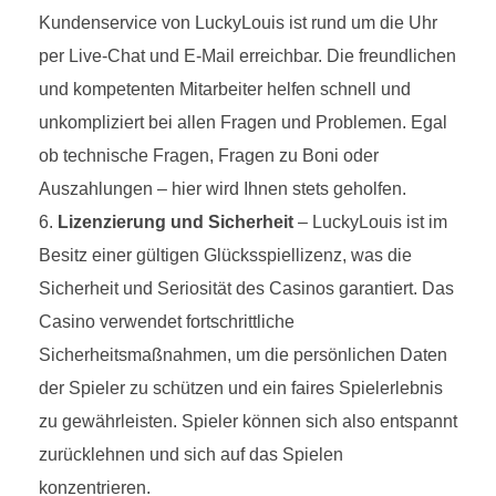
Kundenservice von LuckyLouis ist rund um die Uhr
per Live-Chat und E-Mail erreichbar. Die freundlichen
und kompetenten Mitarbeiter helfen schnell und
unkompliziert bei allen Fragen und Problemen. Egal
ob technische Fragen, Fragen zu Boni oder
Auszahlungen – hier wird Ihnen stets geholfen.
Lizenzierung und Sicherheit
– LuckyLouis ist im
Besitz einer gültigen Glücksspiellizenz, was die
Sicherheit und Seriosität des Casinos garantiert. Das
Casino verwendet fortschrittliche
Sicherheitsmaßnahmen, um die persönlichen Daten
der Spieler zu schützen und ein faires Spielerlebnis
zu gewährleisten. Spieler können sich also entspannt
zurücklehnen und sich auf das Spielen
konzentrieren.