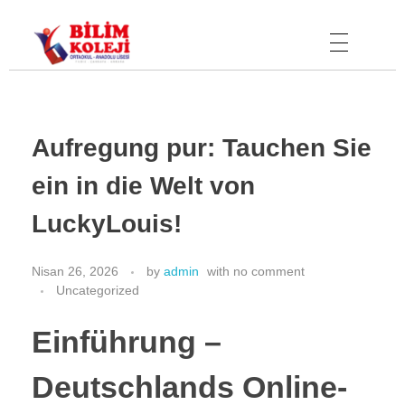
Bilim Koleji
Aufregung pur: Tauchen Sie
ein in die Welt von
LuckyLouis!
Nisan 26, 2026
by
admin
with
no comment
Uncategorized
Einführung –
Deutschlands Online-