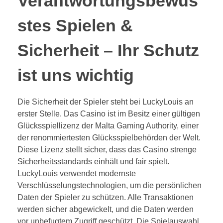
Verantwortungsbewus
stes Spielen &
Sicherheit – Ihr Schutz
ist uns wichtig
Die Sicherheit der Spieler steht bei LuckyLouis an
erster Stelle. Das Casino ist im Besitz einer gültigen
Glücksspiellizenz der Malta Gaming Authority, einer
der renommiertesten Glücksspielbehörden der Welt.
Diese Lizenz stellt sicher, dass das Casino strenge
Sicherheitsstandards einhält und fair spielt.
LuckyLouis verwendet modernste
Verschlüsselungstechnologien, um die persönlichen
Daten der Spieler zu schützen. Alle Transaktionen
werden sicher abgewickelt, und die Daten werden
vor unbefugtem Zugriff geschützt. Die Spielauswahl