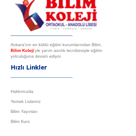
Bilim Koleji
Ankara’nın en köklü eğitim kurumlarından Bilim,
Bilim Koleji
‘yle yarım asırlık tecrübesiyle eğitim
yolculuğuna devam ediyor.
Hızlı Linkler
Hakkımızda
Yemek Listemiz
Bilim Yayınları
Bilim Kurs