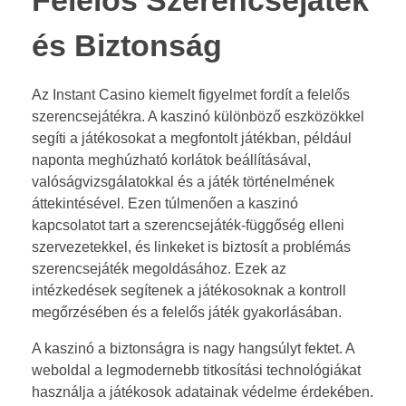
Felelős Szerencsejáték
és Biztonság
Az Instant Casino kiemelt figyelmet fordít a felelős
szerencsejátékra. A kaszinó különböző eszközökkel
segíti a játékosokat a megfontolt játékban, például
naponta meghúzható korlátok beállításával,
valóságvizsgálatokkal és a játék történelmének
áttekintésével. Ezen túlmenően a kaszinó
kapcsolatot tart a szerencsejáték-függőség elleni
szervezetekkel, és linkeket is biztosít a problémás
szerencsejáték megoldásához. Ezek az
intézkedések segítenek a játékosoknak a kontroll
megőrzésében és a felelős játék gyakorlásában.
A kaszinó a biztonságra is nagy hangsúlyt fektet. A
weboldal a legmodernebb titkosítási technológiákat
használja a játékosok adatainak védelme érdekében.