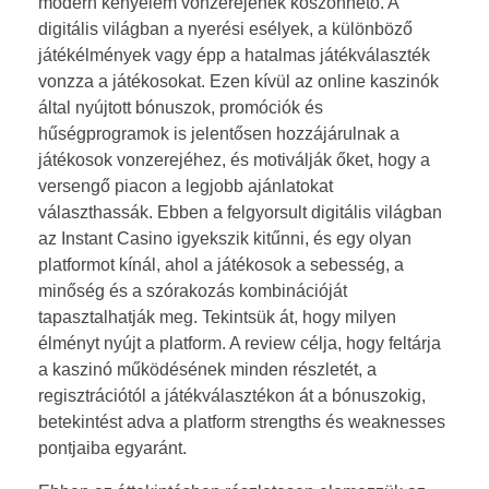
modern kényelem vonzerejének köszönhető. A
digitális világban a nyerési esélyek, a különböző
játékélmények vagy épp a hatalmas játékválaszték
vonzza a játékosokat. Ezen kívül az online kaszinók
által nyújtott bónuszok, promóciók és
hűségprogramok is jelentősen hozzájárulnak a
játékosok vonzerejéhez, és motiválják őket, hogy a
versengő piacon a legjobb ajánlatokat
választhassák. Ebben a felgyorsult digitális világban
az Instant Casino igyekszik kitűnni, és egy olyan
platformot kínál, ahol a játékosok a sebesség, a
minőség és a szórakozás kombinációját
tapasztalhatják meg. Tekintsük át, hogy milyen
élményt nyújt a platform. A review célja, hogy feltárja
a kaszinó működésének minden részletét, a
regisztrációtól a játékválasztékon át a bónuszokig,
betekintést adva a platform strengths és weaknesses
pontjaiba egyaránt.