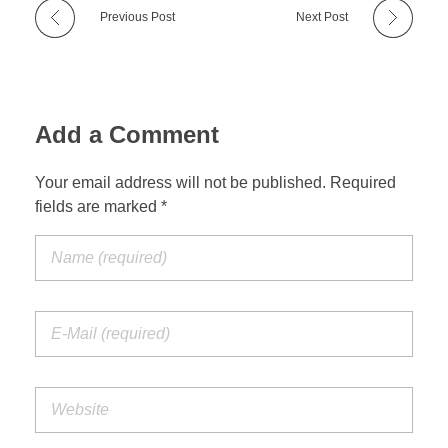
Previous Post
Next Post
Add a Comment
Your email address will not be published. Required
fields are marked *