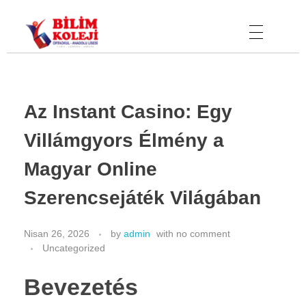
Bilim Koleji
Az Instant Casino: Egy
Villámgyors Élmény a
Magyar Online
Szerencsejáték Világában
Nisan 26, 2026
by
admin
with
no comment
Uncategorized
Bevezetés