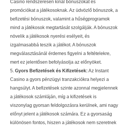
Casino rendszeresen kínál bónuszokat és
promóciókat a játékosoknak. Az üdvözlő bónuszok, a
befizetési bónuszok, valamint a hűségprogramok
mind a játékosok megtartását szolgálják. A bónuszok
növelik a játékosok nyerési esélyeit, és
izgalmasabbá teszik a játékot. A bónuszok
megválasztásánál érdemes figyelni a feltételekre,
mert ez jelentősen befolyásolja az előnyöket.
Gyors Befizetések és Kifizetések:
Az Instant
Casino a gyors pénzügyi tranzakciókra helyezi a
hangsúlyt. A befizetések szinte azonnal megjelennek
a játékosok számláján, míg a kifizetések is
viszonylag gyorsan feldolgozásra kerülnek, ami nagy
előnyt jelent a játékosok számára. Ez a gyorsaság
különösen fontos, hiszen a játékosok nem szeretnek