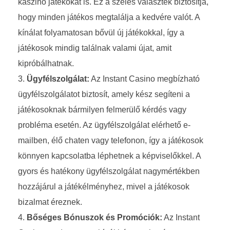
kaszinó játékokat is. Ez a széles választék biztosítja,
hogy minden játékos megtalálja a kedvére valót. A
kínálat folyamatosan bővül új játékokkal, így a
játékosok mindig találnak valami újat, amit
kipróbálhatnak.
Ügyfélszolgálat:
Az Instant Casino megbízható
ügyfélszolgálatot biztosít, amely kész segíteni a
játékosoknak bármilyen felmerülő kérdés vagy
probléma esetén. Az ügyfélszolgálat elérhető e-
mailben, élő chaten vagy telefonon, így a játékosok
könnyen kapcsolatba léphetnek a képviselőkkel. A
gyors és hatékony ügyfélszolgálat nagymértékben
hozzájárul a játékélményhez, mivel a játékosok
bizalmat éreznek.
Bőséges Bónuszok és Promóciók:
Az Instant