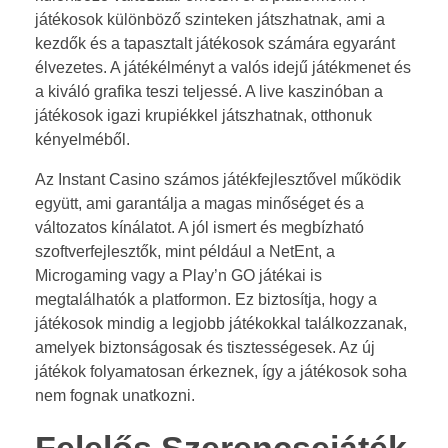
játékosok különböző szinteken játszhatnak, ami a
kezdők és a tapasztalt játékosok számára egyaránt
élvezetes. A játékélményt a valós idejű játékmenet és
a kiváló grafika teszi teljessé. A live kaszinóban a
játékosok igazi krupiékkel játszhatnak, otthonuk
kényelméből.
Az Instant Casino számos játékfejlesztővel működik
együtt, ami garantálja a magas minőséget és a
változatos kínálatot. A jól ismert és megbízható
szoftverfejlesztők, mint például a NetEnt, a
Microgaming vagy a Play’n GO játékai is
megtalálhatók a platformon. Ez biztosítja, hogy a
játékosok mindig a legjobb játékokkal találkozzanak,
amelyek biztonságosak és tisztességesek. Az új
játékok folyamatosan érkeznek, így a játékosok soha
nem fognak unatkozni.