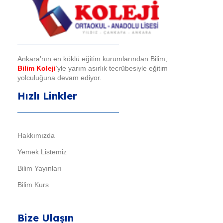
Bilim Koleji
Ankara’nın en köklü eğitim kurumlarından Bilim,
Bilim Koleji
‘yle yarım asırlık tecrübesiyle eğitim
yolculuğuna devam ediyor.
Hızlı Linkler
Hakkımızda
Yemek Listemiz
Bilim Yayınları
Bilim Kurs
Bize Ulaşın