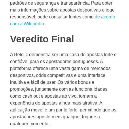
padrões de segurança e transparência. Para obter
mais informações sobre apostas desportivas e jogo
responsável, pode consultar fontes como
de acordo
com a Wikipédia
.
Veredito Final
A Betclic demonstra ser uma casa de apostas forte e
confiável para os apostadores portugueses. A
plataforma oferece uma vasta gama de mercados
desportivos, odds competitivas e uma interface
intuitiva e fácil de usar. Os vários bónus e
promoções, juntamente com as funcionalidades
como cash out e apostas ao vivo, tornam a
experiência de apostas ainda mais atrativa. A
aplicação móvel é um ponto forte, permitindo que os
apostadores apostem em qualquer lugar e a
qualquer momento.