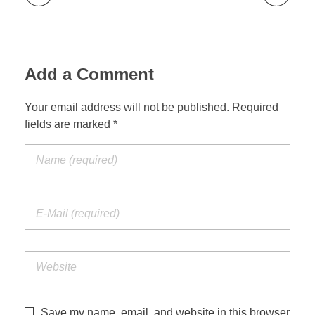
Add a Comment
Your email address will not be published. Required
fields are marked *
Save my name, email, and website in this browser