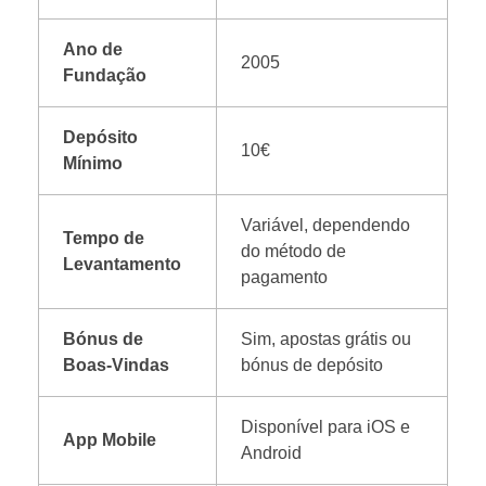
Ano de
2005
Fundação
Depósito
10€
Mínimo
Variável, dependendo
Tempo de
do método de
Levantamento
pagamento
Bónus de
Sim, apostas grátis ou
Boas-Vindas
bónus de depósito
Disponível para iOS e
App Mobile
Android