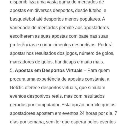
disponibiliza uma vasta gama de mercados de
apostas em diversos desportos, desde futebol e
basquetebol até desportos menos populares. A
variedade de mercados permite aos apostadores
escolherem as suas apostas com base nas suas
preferências e conhecimentos desportivos. Poderá
apostar nos resultados dos jogos, número de golos,
marcadores de golos, handicaps e muito mais.
Apostas em Desportos Virtuais
– Para quem
procura uma experiência de apostas constante, a
Betclic oferece desportos virtuais, que simulam
eventos desportivos reais, mas com resultados
gerados por computador. Esta opção permite que os
apostadores apostem em eventos 24 horas por dia, 7
dias por semana, sem ter que esperar pelos eventos