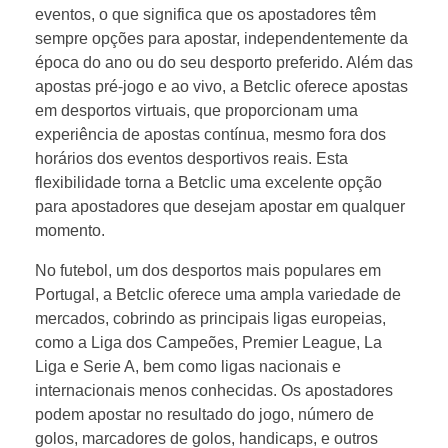
eventos, o que significa que os apostadores têm
sempre opções para apostar, independentemente da
época do ano ou do seu desporto preferido. Além das
apostas pré-jogo e ao vivo, a Betclic oferece apostas
em desportos virtuais, que proporcionam uma
experiência de apostas contínua, mesmo fora dos
horários dos eventos desportivos reais. Esta
flexibilidade torna a Betclic uma excelente opção
para apostadores que desejam apostar em qualquer
momento.
No futebol, um dos desportos mais populares em
Portugal, a Betclic oferece uma ampla variedade de
mercados, cobrindo as principais ligas europeias,
como a Liga dos Campeões, Premier League, La
Liga e Serie A, bem como ligas nacionais e
internacionais menos conhecidas. Os apostadores
podem apostar no resultado do jogo, número de
golos, marcadores de golos, handicaps, e outros