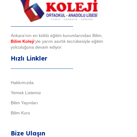
Bilim Koleji
Ankara’nın en köklü eğitim kurumlarından Bilim,
Bilim Koleji
‘yle yarım asırlık tecrübesiyle eğitim
yolculuğuna devam ediyor.
Hızlı Linkler
Hakkımızda
Yemek Listemiz
Bilim Yayınları
Bilim Kurs
Bize Ulaşın