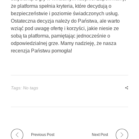
że platforma spełnia kryteria, które decydują o
bezpieczeństwie i poziomie świadczonych usług.
Ostateczna decyzja należy do Państwa, ale warto
wziąć pod uwagę ofertę i korzyści, jakie niesie ze
sobą ta platforma, pamiętając jednocześnie o
odpowiedzialnej grze. Mamy nadzieję, że nasza
recenzja Państwu pomogła!
Tags: No tags
Previous Post
Next Post