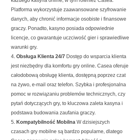
każdego kasyna online, w tym również Casea.
Platforma wykorzystuje zaawansowane szyfrowanie
danych, aby chronić informacje osobiste i finansowe
graczy. Ponadto, kasyno posiada odpowiednie
licencje, co gwarantuje uczciwość gier i sprawiedliwe
warunki gry.
Obsługa Klienta 24/7
Dostęp do wsparcia klienta
jest niezbędny dla komfortu gry online. Casea oferuje
całodobową obsługę klienta, dostępną poprzez czat
na żywo, e-mail oraz telefon. Szybka i profesjonalna
pomoc w rozwiązaniu problemów technicznych, czy
pytań dotyczących gry, to kluczowa zaleta kasyna i
podstawa budowania zaufania graczy.
Kompatybilność Mobilna
W dzisiejszych
czasach gry mobilne są bardzo popularne, dlatego