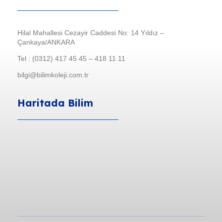
Hilal Mahallesi Cezayir Caddesi No: 14 Yıldız –
Çankaya/ANKARA
Tel : (0312) 417 45 45 – 418 11 11
bilgi@bilimkoleji.com.tr
Haritada Bilim