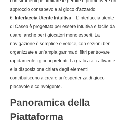
con strumenti per limitare le perdite e promuovere un
approccio consapevole al gioco d’azzardo.
Interfaccia Utente Intuitiva
– L’interfaccia utente
di Casea è progettata per essere intuitiva e facile da
usare, anche per i giocatori meno esperti. La
navigazione è semplice e veloce, con sezioni ben
organizzate e un’ampia gamma di filtri per trovare
rapidamente i giochi preferiti. La grafica accattivante
e la disposizione chiara degli elementi
contribuiscono a creare un’esperienza di gioco
piacevole e coinvolgente.
Panoramica della
Piattaforma