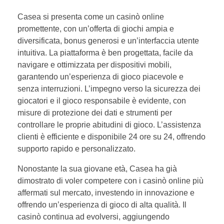
Casea si presenta come un casinò online
promettente, con un’offerta di giochi ampia e
diversificata, bonus generosi e un’interfaccia utente
intuitiva. La piattaforma è ben progettata, facile da
navigare e ottimizzata per dispositivi mobili,
garantendo un’esperienza di gioco piacevole e
senza interruzioni. L’impegno verso la sicurezza dei
giocatori e il gioco responsabile è evidente, con
misure di protezione dei dati e strumenti per
controllare le proprie abitudini di gioco. L’assistenza
clienti è efficiente e disponibile 24 ore su 24, offrendo
supporto rapido e personalizzato.
Nonostante la sua giovane età, Casea ha già
dimostrato di voler competere con i casinò online più
affermati sul mercato, investendo in innovazione e
offrendo un’esperienza di gioco di alta qualità. Il
casinò continua ad evolversi, aggiungendo