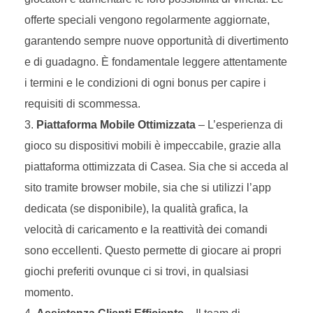
offerte speciali vengono regolarmente aggiornate,
garantendo sempre nuove opportunità di divertimento
e di guadagno. È fondamentale leggere attentamente
i termini e le condizioni di ogni bonus per capire i
requisiti di scommessa.
Piattaforma Mobile Ottimizzata
– L’esperienza di
gioco su dispositivi mobili è impeccabile, grazie alla
piattaforma ottimizzata di Casea. Sia che si acceda al
sito tramite browser mobile, sia che si utilizzi l’app
dedicata (se disponibile), la qualità grafica, la
velocità di caricamento e la reattività dei comandi
sono eccellenti. Questo permette di giocare ai propri
giochi preferiti ovunque ci si trovi, in qualsiasi
momento.