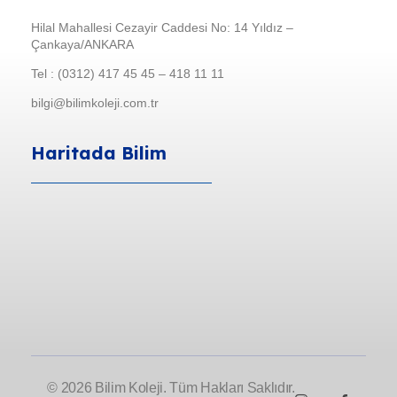
Hilal Mahallesi Cezayir Caddesi No: 14 Yıldız –
Çankaya/ANKARA
Tel : (0312) 417 45 45 – 418 11 11
bilgi@bilimkoleji.com.tr
Haritada Bilim
© 2026 Bilim Koleji. Tüm Hakları Saklıdır.