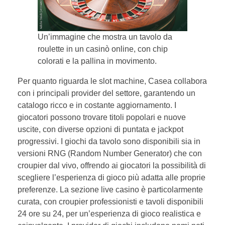
Un’immagine che mostra un tavolo da
roulette in un casinò online, con chip
colorati e la pallina in movimento.
Per quanto riguarda le slot machine, Casea collabora
con i principali provider del settore, garantendo un
catalogo ricco e in costante aggiornamento. I
giocatori possono trovare titoli popolari e nuove
uscite, con diverse opzioni di puntata e jackpot
progressivi. I giochi da tavolo sono disponibili sia in
versioni RNG (Random Number Generator) che con
croupier dal vivo, offrendo ai giocatori la possibilità di
scegliere l’esperienza di gioco più adatta alle proprie
preferenze. La sezione live casino è particolarmente
curata, con croupier professionisti e tavoli disponibili
24 ore su 24, per un’esperienza di gioco realistica e