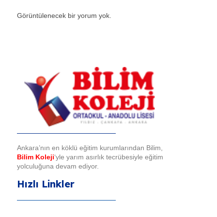
Görüntülenecek bir yorum yok.
Bilim Koleji
Ankara’nın en köklü eğitim kurumlarından Bilim,
Bilim Koleji
‘yle yarım asırlık tecrübesiyle eğitim
yolculuğuna devam ediyor.
Hızlı Linkler