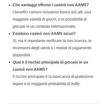
Che vantaggi offrono i casinò non AAMS?
I benefici comuni includono bonus più alti, una
maggiore varietà di giochi, e la possibilità di
giocare in un contesto internazionale.
Esistono casinò non AAMS sicuri?
Sì, ma è importante verificare la loro licenza, le
recensioni degli utenti e i metodi di pagamento
disponibili.
Qual è il rischio principale di giocare in un
casinò non AAMS?
Il rischio principale è la mancanza di protezione
legale e la maggiore probabilità di truffe.