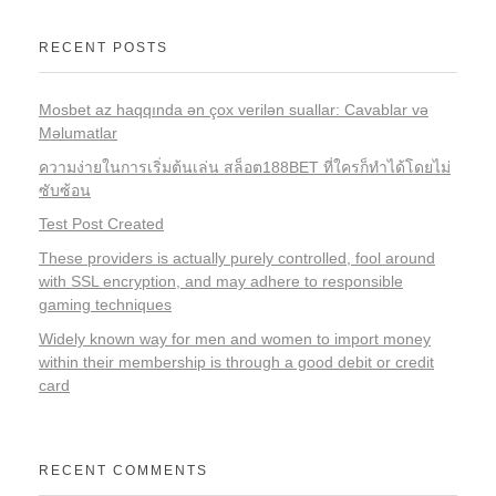
RECENT POSTS
Mosbet az haqqında ən çox verilən suallar: Cavablar və
Məlumatlar
ความง่ายในการเริ่มต้นเล่น สล็อต188BET ที่ใครก็ทำได้โดยไม่
ซับซ้อน
Test Post Created
These providers is actually purely controlled, fool around
with SSL encryption, and may adhere to responsible
gaming techniques
Widely known way for men and women to import money
within their membership is through a good debit or credit
card
RECENT COMMENTS