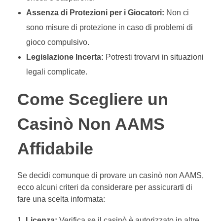
Assenza di Protezioni per i Giocatori:
Non ci
sono misure di protezione in caso di problemi di
gioco compulsivo.
Legislazione Incerta:
Potresti trovarvi in situazioni
legali complicate.
Come Scegliere un
Casinò Non AAMS
Affidabile
Se decidi comunque di provare un casinò non AAMS,
ecco alcuni criteri da considerare per assicurarti di
fare una scelta informata:
Licenza:
Verifica se il casinò è autorizzato in altre