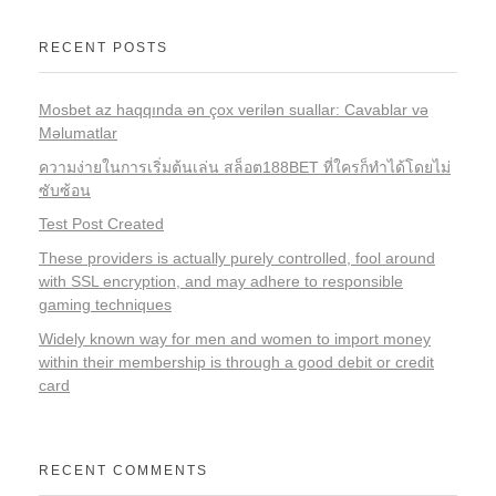
RECENT POSTS
Mosbet az haqqında ən çox verilən suallar: Cavablar və
Məlumatlar
ความง่ายในการเริ่มต้นเล่น สล็อต188BET ที่ใครก็ทำได้โดยไม่
ซับซ้อน
Test Post Created
These providers is actually purely controlled, fool around
with SSL encryption, and may adhere to responsible
gaming techniques
Widely known way for men and women to import money
within their membership is through a good debit or credit
card
RECENT COMMENTS