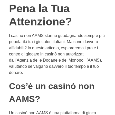
Pena la Tua
Attenzione?
I casinò non AAMS stanno guadagnando sempre più
popolarità tra i giocatori italiani. Ma sono davvero
affidabili? In questo articolo, esploreremo i pro e i
contro di giocare in casinò non autorizzati
dall’Agenzia delle Dogane e dei Monopoli (AAMS),
valutando se valgano davvero il tuo tempo e il tuo
denaro.
Cos’è un casinò non
AAMS?
Un casinò non AAMS è una piattaforma di gioco