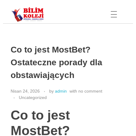
Bilim Koleji
Co to jest MostBet?
Ostateczne porady dla
obstawiających
Nisan 24, 2026
by
admin
with
no comment
Uncategorized
Co to jest
MostBet?