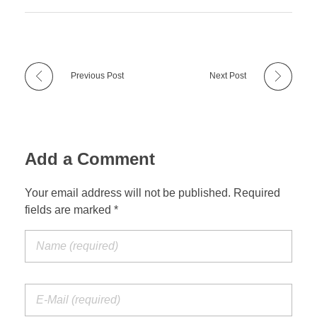
Previous Post
Next Post
Add a Comment
Your email address will not be published. Required
fields are marked *