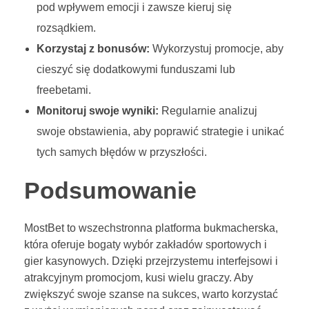
pod wpływem emocji i zawsze kieruj się
rozsądkiem.
Korzystaj z bonusów:
Wykorzystuj promocje, aby
cieszyć się dodatkowymi funduszami lub
freebetami.
Monitoruj swoje wyniki:
Regularnie analizuj
swoje obstawienia, aby poprawić strategie i unikać
tych samych błędów w przyszłości.
Podsumowanie
MostBet to wszechstronna platforma bukmacherska,
która oferuje bogaty wybór zakładów sportowych i
gier kasynowych. Dzięki przejrzystemu interfejsowi i
atrakcyjnym promocjom, kusi wielu graczy. Aby
zwiększyć swoje szanse na sukces, warto korzystać