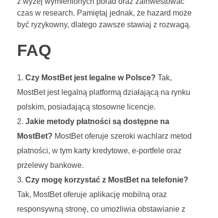
z wyżej wymienionych porad oraz zainwestować
czas w research. Pamiętaj jednak, że hazard może
być ryzykowny, dlatego zawsze stawiaj z rozwagą.
FAQ
Czy MostBet jest legalne w Polsce?
Tak,
MostBet jest legalną platformą działającą na rynku
polskim, posiadającą stosowne licencje.
Jakie metody płatności są dostępne na
MostBet?
MostBet oferuje szeroki wachlarz metod
płatności, w tym karty kredytowe, e-portfele oraz
przelewy bankowe.
Czy mogę korzystać z MostBet na telefonie?
Tak, MostBet oferuje aplikację mobilną oraz
responsywną stronę, co umożliwia obstawianie z