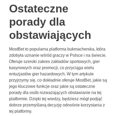
Ostateczne
porady dla
obstawiających
MostBet to popularna platforma bukmacherska, która
zdobyła uznanie wśród graczy w Polsce i na świecie.
Oferuje szeroki zakres zakładów sportowych, gier
kasynowych oraz promocji, co przyciąga wielu
entuzjastów gier hazardowych. W tym artykule
przyjrzymy się, co dokładnie oferuje MostBet, jakie są
jego kluczowe funkcje oraz jakie są ostateczne
porady dla osób rozważających obstawianie na tej
platformie. Dzięki tej wiedzy, będziesz mógł podjąć
dobrze przemyślaną decyzję odnośnie korzystania z
tej platformy.