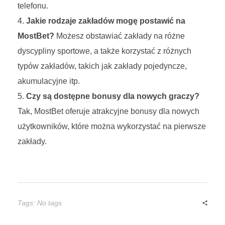
telefonu.
Jakie rodzaje zakładów mogę postawić na
MostBet?
Możesz obstawiać zakłady na różne
dyscypliny sportowe, a także korzystać z różnych
typów zakładów, takich jak zakłady pojedyncze,
akumulacyjne itp.
Czy są dostępne bonusy dla nowych graczy?
Tak, MostBet oferuje atrakcyjne bonusy dla nowych
użytkowników, które można wykorzystać na pierwsze
zakłady.
Tags: No tags