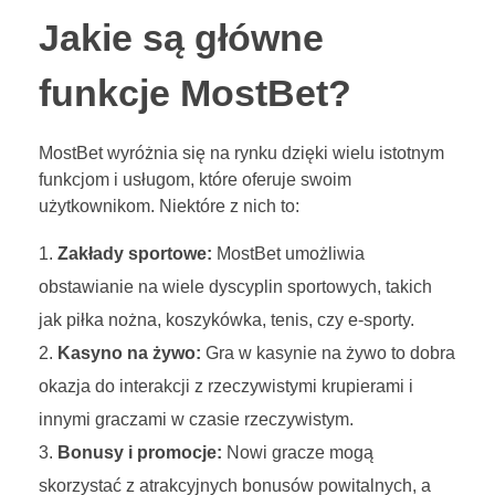
Jakie są główne
funkcje MostBet?
MostBet wyróżnia się na rynku dzięki wielu istotnym
funkcjom i usługom, które oferuje swoim
użytkownikom. Niektóre z nich to:
Zakłady sportowe:
MostBet umożliwia
obstawianie na wiele dyscyplin sportowych, takich
jak piłka nożna, koszykówka, tenis, czy e-sporty.
Kasyno na żywo:
Gra w kasynie na żywo to dobra
okazja do interakcji z rzeczywistymi krupierami i
innymi graczami w czasie rzeczywistym.
Bonusy i promocje:
Nowi gracze mogą
skorzystać z atrakcyjnych bonusów powitalnych, a