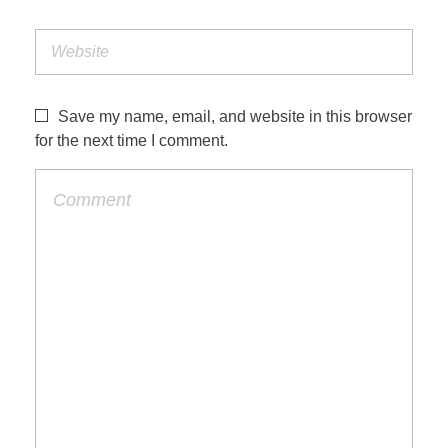
Save my name, email, and website in this browser
for the next time I comment.