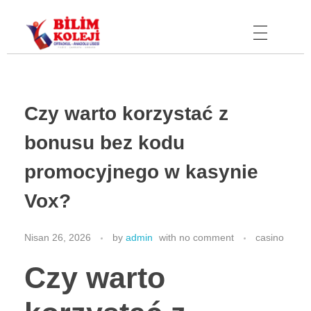
Bilim Koleji
Czy warto korzystać z
bonusu bez kodu
promocyjnego w kasynie
Vox?
Nisan 26, 2026
by
admin
with
no comment
casino
Czy warto