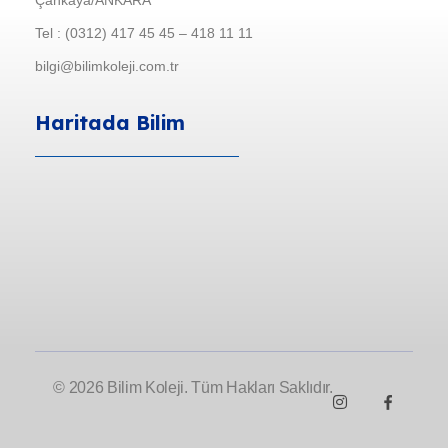
Tel : (0312) 417 45 45 – 418 11 11
bilgi@bilimkoleji.com.tr
Haritada Bilim
© 2026 Bilim Koleji. Tüm Hakları Saklıdır.