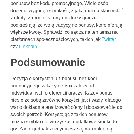
bonusów bez kodu promocyjnego. Wiele osób
docenia wygodę i szybkość, z jaką można skorzystać
z oferty. Z drugiej strony niektórzy gracze
podkreślają, że wolą tradycyjne bonusy, które oferują
większe kwoty. Sprawdź, co sądzą na ten temat na
platformach społecznościowych, takich jak
Twitter
czy
LinkedIn
.
Podsumowanie
Decyzja o korzystaniu z bonusu bez kodu
promocyjnego w kasynie Vox zależy od
indywidualnych preferencji graczy. Każdy bonus
niesie ze sobą zarówno korzyści, jak i wady, dlatego
warto dokładnie analizować oferty i dopasować je do
swoich potrzeb. Korzystając z takich bonusów,
można szybko i łatwo zyskać dodatkowe środki do
gry. Zanim jednak zdecydujesz się na konkretną