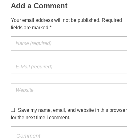
Add a Comment
Your email address will not be published. Required
fields are marked *
Save my name, email, and website in this browser
for the next time I comment.