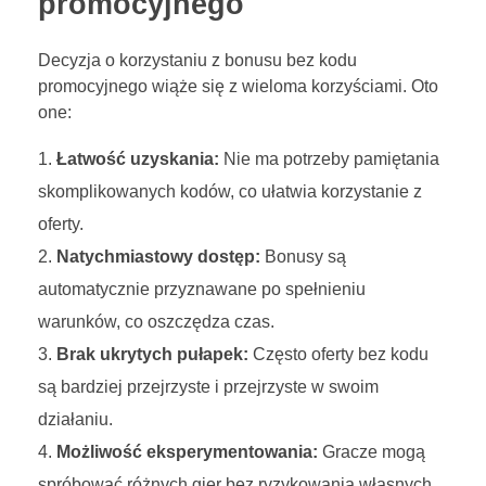
promocyjnego
Decyzja o korzystaniu z bonusu bez kodu
promocyjnego wiąże się z wieloma korzyściami. Oto
one:
Łatwość uzyskania:
Nie ma potrzeby pamiętania
skomplikowanych kodów, co ułatwia korzystanie z
oferty.
Natychmiastowy dostęp:
Bonusy są
automatycznie przyznawane po spełnieniu
warunków, co oszczędza czas.
Brak ukrytych pułapek:
Często oferty bez kodu
są bardziej przejrzyste i przejrzyste w swoim
działaniu.
Możliwość eksperymentowania:
Gracze mogą
spróbować różnych gier bez ryzykowania własnych