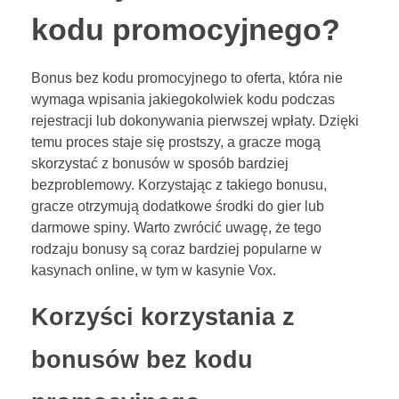
kodu promocyjnego?
Bonus bez kodu promocyjnego to oferta, która nie
wymaga wpisania jakiegokolwiek kodu podczas
rejestracji lub dokonywania pierwszej wpłaty. Dzięki
temu proces staje się prostszy, a gracze mogą
skorzystać z bonusów w sposób bardziej
bezproblemowy. Korzystając z takiego bonusu,
gracze otrzymują dodatkowe środki do gier lub
darmowe spiny. Warto zwrócić uwagę, że tego
rodzaju bonusy są coraz bardziej popularne w
kasynach online, w tym w kasynie Vox.
Korzyści korzystania z
bonusów bez kodu