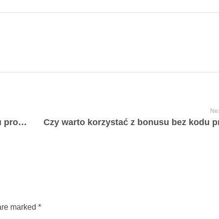
Nex
Czy warto korzystać z bonusu bez kodu promocyjnego w kasynie Vox?
are marked *