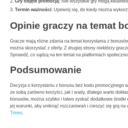
Gry objęte promocją:
Nie wszystkie gry mogą kwalifik
Termin ważności:
Upewnij się, do kiedy można wykorz
Opinie graczy na temat 
Gracze mają różne zdania na temat korzystania z bonusó
można skorzystać z oferty. Z drugiej strony niektórzy grac
Sprawdź, co sądzą na ten temat na platformach społeczno
Podsumowanie
Decyzja o korzystaniu z bonusu bez kodu promocyjnego w 
ze sobą zarówno korzyści, jak i wady, dlatego warto dokła
bonusów, można szybko i łatwo zyskać dodatkowe środki d
jej warunki, aby uniknąć rozczarowań i cieszyć się grą n
Times
.