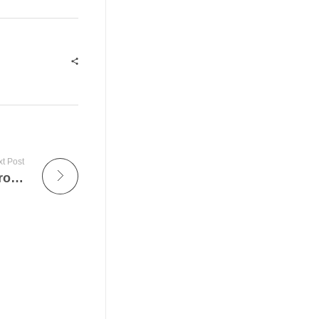
t Post
Czy warto korzystać z bonusu bez kodu promocyjnego w kasynie Vox?