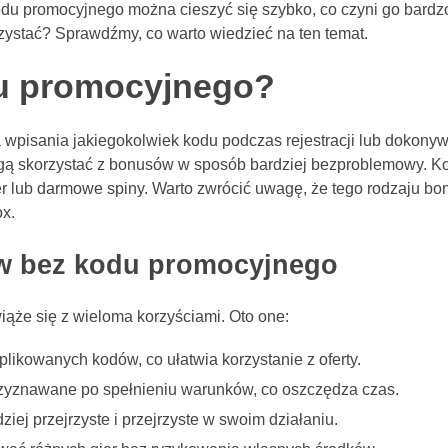
du promocyjnego można cieszyć się szybko, co czyni go bardz
rzystać? Sprawdźmy, co warto wiedzieć na ten temat.
du promocyjnego?
 wpisania jakiegokolwiek kodu podczas rejestracji lub dokony
mogą skorzystać z bonusów w sposób bardziej bezproblemowy. Ko
er lub darmowe spiny. Warto zwrócić uwagę, że tego rodzaju bo
ox.
ów bez kodu promocyjnego
ąże się z wieloma korzyściami. Oto one:
ikowanych kodów, co ułatwia korzystanie z oferty.
zyznawane po spełnieniu warunków, co oszczędza czas.
iej przejrzyste i przejrzyste w swoim działaniu.