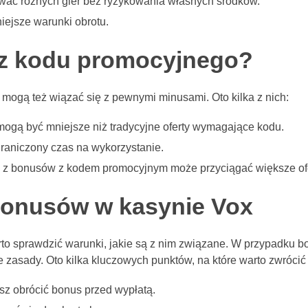
ać różnych gier bez ryzykowania własnych środków.
iejsze warunki obrotu.
ez kodu promocyjnego?
mogą też wiązać się z pewnymi minusami. Oto kilka z nich:
ogą być mniejsze niż tradycyjne oferty wymagające kodu.
aniczony czas na wykorzystanie.
 z bonusów z kodem promocyjnym może przyciągać większe ofe
onusów w kasynie Vox
to sprawdzić warunki, jakie są z nim związane. W przypadku 
zasady. Oto kilka kluczowych punktów, na które warto zwróci
sz obrócić bonus przed wypłatą.