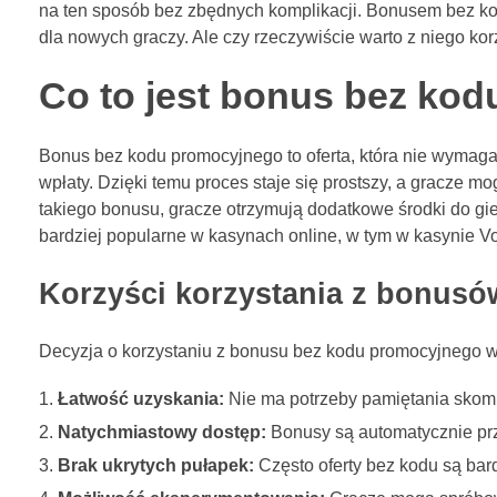
na ten sposób bez zbędnych komplikacji. Bonusem bez ko
dla nowych graczy. Ale czy rzeczywiście warto z niego ko
Co to jest bonus bez ko
Bonus bez kodu promocyjnego to oferta, która nie wymaga
wpłaty. Dzięki temu proces staje się prostszy, a gracze 
takiego bonusu, gracze otrzymują dodatkowe środki do gi
bardziej popularne w kasynach online, w tym w kasynie V
Korzyści korzystania z bonus
Decyzja o korzystaniu z bonusu bez kodu promocyjnego wi
Łatwość uzyskania:
Nie ma potrzeby pamiętania skompl
Natychmiastowy dostęp:
Bonusy są automatycznie pr
Brak ukrytych pułapek:
Często oferty bez kodu są bardz