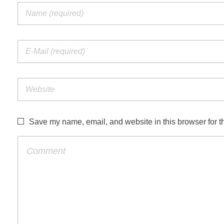
Save my name, email, and website in this browser for t