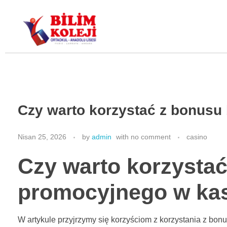
Bilim Koleji
Czy warto korzystać z bonusu
Nisan 25, 2026
by
admin
with
no comment
casino
Czy warto korzysta
promocyjnego w ka
W artykule przyjrzymy się korzyściom z korzystania z bo