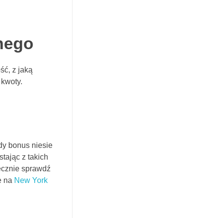
nego
ć, z jaką
 kwoty.
dy bonus niesie
tając z takich
iecznie sprawdź
e na
New York