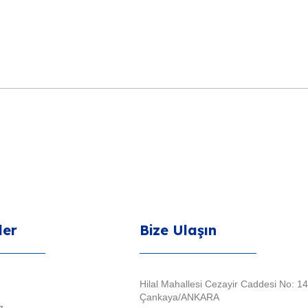
ler
Bize Ulaşın
Hilal Mahallesi Cezayir Caddesi No: 14
Çankaya/ANKARA
z