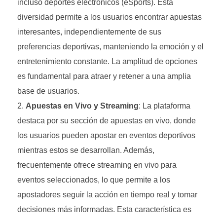
incluso deportes electrónicos (eSports). Esta
diversidad permite a los usuarios encontrar apuestas
interesantes, independientemente de sus
preferencias deportivas, manteniendo la emoción y el
entretenimiento constante. La amplitud de opciones
es fundamental para atraer y retener a una amplia
base de usuarios.
Apuestas en Vivo y Streaming
: La plataforma
destaca por su sección de apuestas en vivo, donde
los usuarios pueden apostar en eventos deportivos
mientras estos se desarrollan. Además,
frecuentemente ofrece streaming en vivo para
eventos seleccionados, lo que permite a los
apostadores seguir la acción en tiempo real y tomar
decisiones más informadas. Esta característica es