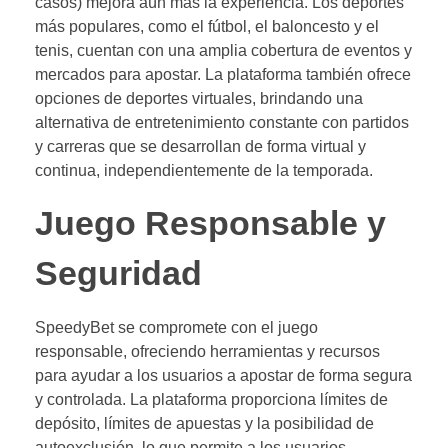
casos) mejora aún más la experiencia. Los deportes
más populares, como el fútbol, el baloncesto y el
tenis, cuentan con una amplia cobertura de eventos y
mercados para apostar. La plataforma también ofrece
opciones de deportes virtuales, brindando una
alternativa de entretenimiento constante con partidos
y carreras que se desarrollan de forma virtual y
continua, independientemente de la temporada.
Juego Responsable y
Seguridad
SpeedyBet se compromete con el juego
responsable, ofreciendo herramientas y recursos
para ayudar a los usuarios a apostar de forma segura
y controlada. La plataforma proporciona límites de
depósito, límites de apuestas y la posibilidad de
autoexclusión, lo que permite a los usuarios