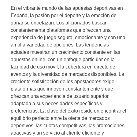
En el vibrante mundo de las apuestas deportivas en
España, la pasión por el deporte y la emoción de
ganar se entrelazan. Los aficionados buscan
constantemente plataformas que ofrezcan una
experiencia de juego segura, emocionante y con una
amplia variedad de opciones. Las tendencias
actuales muestran un crecimiento constante en las
apuestas online, con un enfoque particular en la
facilidad de uso móvil, la cobertura en directo de
eventos y la diversidad de mercados disponibles. La
creciente sofisticación de los apostadores exige
plataformas que innoven constantemente y que
ofrezcan una experiencia de usuario superior,
adaptada a sus necesidades específicas y
preferencias. La clave del éxito reside en encontrar el
equilibrio perfecto entre la oferta de mercados
deportivos, las cuotas competitivas, las promociones
atractivas y un servicio al cliente eficiente y