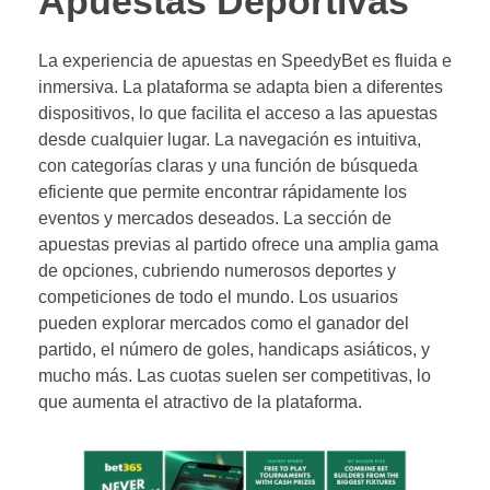
Apuestas Deportivas
La experiencia de apuestas en SpeedyBet es fluida e
inmersiva. La plataforma se adapta bien a diferentes
dispositivos, lo que facilita el acceso a las apuestas
desde cualquier lugar. La navegación es intuitiva,
con categorías claras y una función de búsqueda
eficiente que permite encontrar rápidamente los
eventos y mercados deseados. La sección de
apuestas previas al partido ofrece una amplia gama
de opciones, cubriendo numerosos deportes y
competiciones de todo el mundo. Los usuarios
pueden explorar mercados como el ganador del
partido, el número de goles, handicaps asiáticos, y
mucho más. Las cuotas suelen ser competitivas, lo
que aumenta el atractivo de la plataforma.