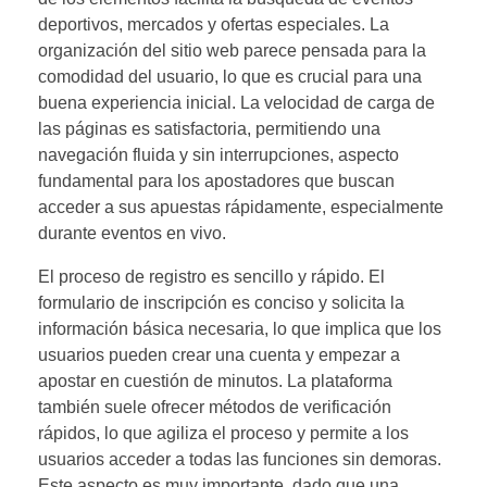
deportivos, mercados y ofertas especiales. La
organización del sitio web parece pensada para la
comodidad del usuario, lo que es crucial para una
buena experiencia inicial. La velocidad de carga de
las páginas es satisfactoria, permitiendo una
navegación fluida y sin interrupciones, aspecto
fundamental para los apostadores que buscan
acceder a sus apuestas rápidamente, especialmente
durante eventos en vivo.
El proceso de registro es sencillo y rápido. El
formulario de inscripción es conciso y solicita la
información básica necesaria, lo que implica que los
usuarios pueden crear una cuenta y empezar a
apostar en cuestión de minutos. La plataforma
también suele ofrecer métodos de verificación
rápidos, lo que agiliza el proceso y permite a los
usuarios acceder a todas las funciones sin demoras.
Este aspecto es muy importante, dado que una