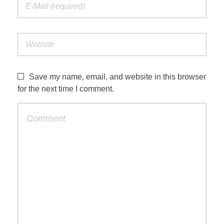
Save my name, email, and website in this browser
for the next time I comment.