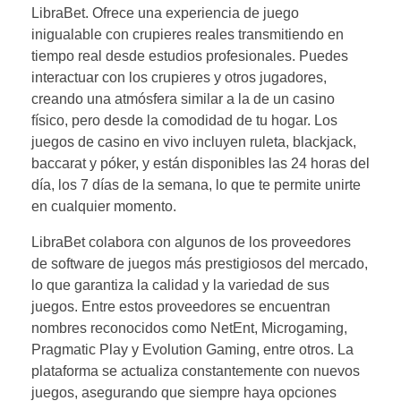
LibraBet. Ofrece una experiencia de juego
inigualable con crupieres reales transmitiendo en
tiempo real desde estudios profesionales. Puedes
interactuar con los crupieres y otros jugadores,
creando una atmósfera similar a la de un casino
físico, pero desde la comodidad de tu hogar. Los
juegos de casino en vivo incluyen ruleta, blackjack,
baccarat y póker, y están disponibles las 24 horas del
día, los 7 días de la semana, lo que te permite unirte
en cualquier momento.
LibraBet colabora con algunos de los proveedores
de software de juegos más prestigiosos del mercado,
lo que garantiza la calidad y la variedad de sus
juegos. Entre estos proveedores se encuentran
nombres reconocidos como NetEnt, Microgaming,
Pragmatic Play y Evolution Gaming, entre otros. La
plataforma se actualiza constantemente con nuevos
juegos, asegurando que siempre haya opciones