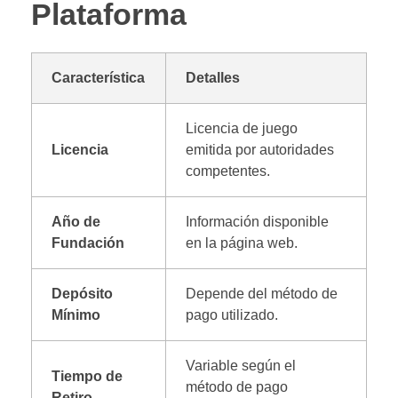
Plataforma
Característica
Detalles
Licencia de juego
Licencia
emitida por autoridades
competentes.
Año de
Información disponible
Fundación
en la página web.
Depósito
Depende del método de
Mínimo
pago utilizado.
Variable según el
Tiempo de
método de pago
Retiro