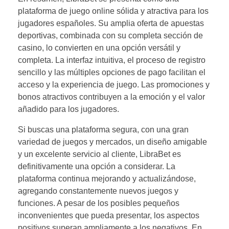
plataforma de juego online sólida y atractiva para los
jugadores españoles. Su amplia oferta de apuestas
deportivas, combinada con su completa sección de
casino, lo convierten en una opción versátil y
completa. La interfaz intuitiva, el proceso de registro
sencillo y las múltiples opciones de pago facilitan el
acceso y la experiencia de juego. Las promociones y
bonos atractivos contribuyen a la emoción y el valor
añadido para los jugadores.
Si buscas una plataforma segura, con una gran
variedad de juegos y mercados, un diseño amigable
y un excelente servicio al cliente, LibraBet es
definitivamente una opción a considerar. La
plataforma continua mejorando y actualizándose,
agregando constantemente nuevos juegos y
funciones. A pesar de los posibles pequeños
inconvenientes que pueda presentar, los aspectos
positivos superan ampliamente a los negativos. En