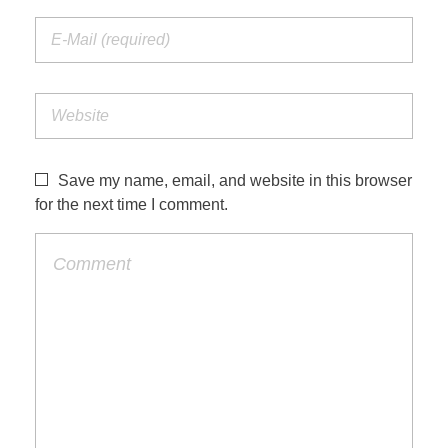
Save my name, email, and website in this browser
for the next time I comment.