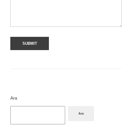
Ara
Ara