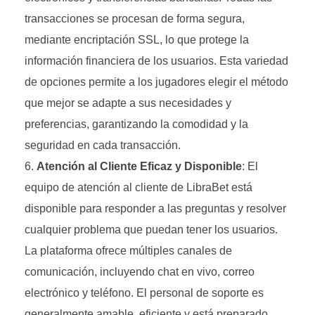
transacciones se procesan de forma segura,
mediante encriptación SSL, lo que protege la
información financiera de los usuarios. Esta variedad
de opciones permite a los jugadores elegir el método
que mejor se adapte a sus necesidades y
preferencias, garantizando la comodidad y la
seguridad en cada transacción.
Atención al Cliente Eficaz y Disponible
: El
equipo de atención al cliente de LibraBet está
disponible para responder a las preguntas y resolver
cualquier problema que puedan tener los usuarios.
La plataforma ofrece múltiples canales de
comunicación, incluyendo chat en vivo, correo
electrónico y teléfono. El personal de soporte es
generalmente amable, eficiente y está preparado