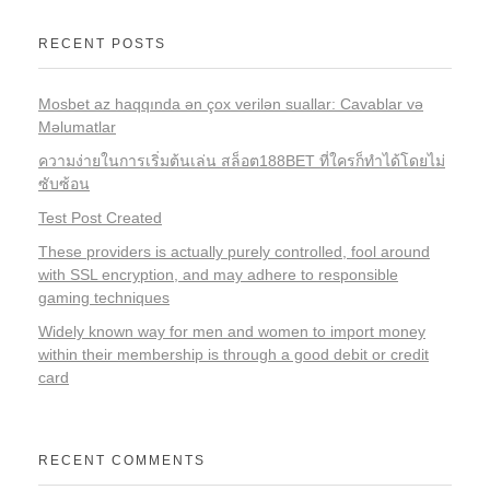
RECENT POSTS
Mosbet az haqqında ən çox verilən suallar: Cavablar və
Məlumatlar
ความง่ายในการเริ่มต้นเล่น สล็อต188BET ที่ใครก็ทำได้โดยไม่
ซับซ้อน
Test Post Created
These providers is actually purely controlled, fool around
with SSL encryption, and may adhere to responsible
gaming techniques
Widely known way for men and women to import money
within their membership is through a good debit or credit
card
RECENT COMMENTS