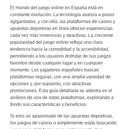
El mundo del juego online en España está en
constante evolución. La tecnología avanza a pasos
agigantados, y con ella, las plataformas de casino y
apuestas deportivas en línea ofrecen experiencias
cada vez más inmersivas y atractivas. La creciente
popularidad del juego online refleja una clara
tendencia hacia la comodidad y la accesibilidad,
permitiendo a los usuarios disfrutar de sus juegos
favoritos desde cualquier lugar y en cualquier
momento. Los jugadores españoles buscan
plataformas seguras, con una amplia variedad de
opciones y, por supuesto, con atractivas
promociones. Esta guía detallada se adentra en el
análisis de una de estas plataformas, explorando a
fondo sus características y beneficios.
Si eres un apasionado de las apuestas deportivas,
los juegos de casino o simplemente estás buscando