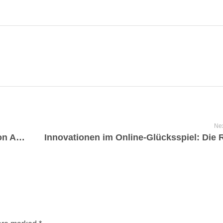
Nex
Den Fremtidige Rolle af Flight Simulation Apps i Pilotuddannelse