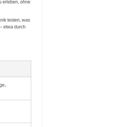
u erleben, ohne
nik testen, was
 – etwa durch
ge,