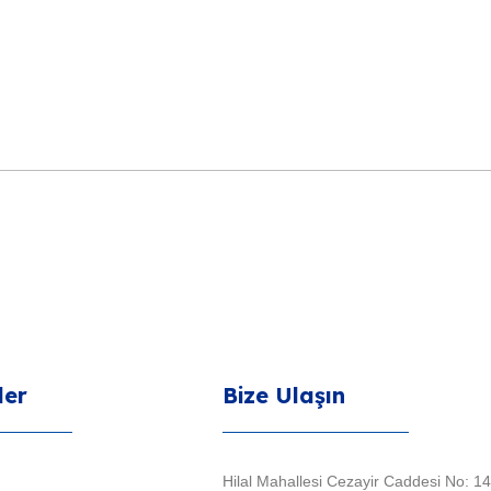
ler
Bize Ulaşın
Hilal Mahallesi Cezayir Caddesi No: 14