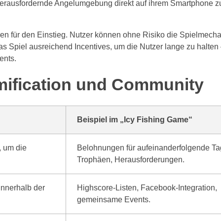
 herausfordernde Angelumgebung direkt auf ihrem Smartphone z
ren für den Einstieg. Nutzer können ohne Risiko die Spielmecha
das Spiel ausreichend Incentives, um die Nutzer lange zu halten
ents.
ification und Community
Beispiel im „Icy Fishing Game“
, um die
Belohnungen für aufeinanderfolgende Ta
Trophäen, Herausforderungen.
innerhalb der
Highscore-Listen, Facebook-Integration,
gemeinsame Events.