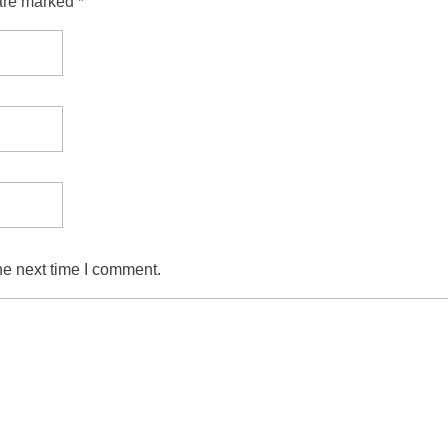
are marked *
he next time I comment.