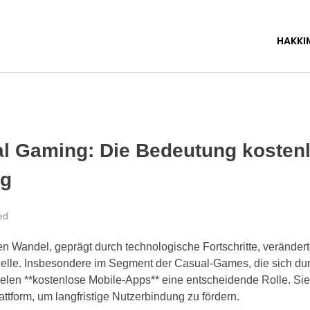
HAKKI
al Gaming: Die Bedeutung kosten
ng
ed
n Wandel, geprägt durch technologische Fortschritte, veränder
lle. Insbesondere im Segment der Casual-Games, die sich du
len **kostenlose Mobile-Apps** eine entscheidende Rolle. Sie 
attform, um langfristige Nutzerbindung zu fördern.