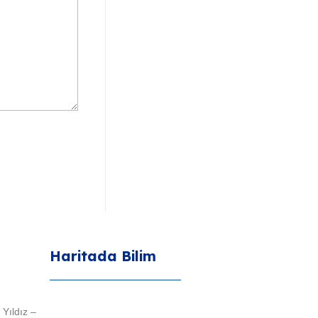
Haritada Bilim
 Yıldız –