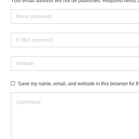
Your email address will not be published. Required fields 
Save my name, email, and website in this browser for t