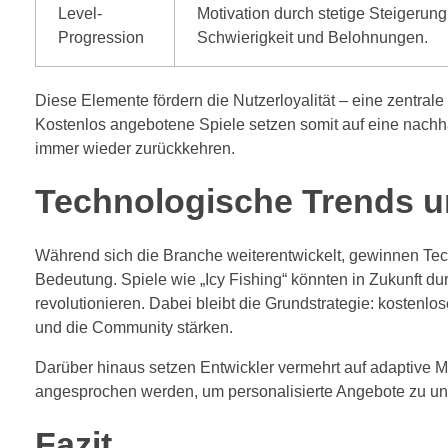
Level-
Motivation durch stetige Steigerung
Progression
Schwierigkeit und Belohnungen.
Diese Elemente fördern die Nutzerloyalität – eine zentra
Kostenlos angebotene Spiele setzen somit auf eine nachha
immer wieder zurückkehren.
Technologische Trends u
Während sich die Branche weiterentwickelt, gewinnen Tech
Bedeutung. Spiele wie „Icy Fishing“ könnten in Zukunft d
revolutionieren. Dabei bleibt die Grundstrategie: kostenlo
und die Community stärken.
Darüber hinaus setzen Entwickler vermehrt auf adaptive Mo
angesprochen werden, um personalisierte Angebote zu unt
Fazit