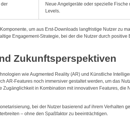
 der
Neue Angelgeräte oder spezielle Fische 
Levels.
le Komponente, um aus Erst-Downloads langfristige Nutzer zu m
ltige Engagement-Strategie, bei der die Nutzer durch positive 
nd Zukunftsperspektiven
nologien wie Augmented Reality (AR) und Künstliche Intelligen
urch AR-Features noch immersiver gestaltet werden, um das Nut
se Zugänglichkeit in Kombination mit innovativen Features, die 
netarisierung, bei der Nutzer basierend auf ihrem Verhalten ge
erbreiten – ohne den Spaßfaktor zu beeinträchtigen.