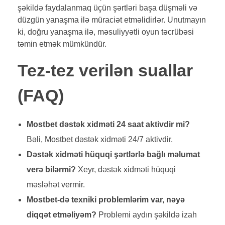
şəkildə faydalanmaq üçün şərtləri başa düşməli və
düzgün yanaşma ilə müraciət etməlidirlər. Unutmayın
ki, doğru yanaşma ilə, məsuliyyətli oyun təcrübəsi
təmin etmək mümkündür.
Tez-tez verilən suallar
(FAQ)
Mostbet dəstək xidməti 24 saat aktivdir mi?
Bəli, Mostbet dəstək xidməti 24/7 aktivdir.
Dəstək xidməti hüquqi şərtlərlə bağlı məlumat
verə bilərmi?
Xeyr, dəstək xidməti hüquqi
məsləhət vermir.
Mostbet-də texniki problemlərim var, nəyə
diqqət etməliyəm?
Problemi aydın şəkildə izah