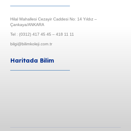
Hilal Mahallesi Cezayir Caddesi No: 14 Yıldız –
Çankaya/ANKARA
Tel : (0312) 417 45 45 – 418 11 11
bilgi@bilimkoleji.com.tr
Haritada Bilim