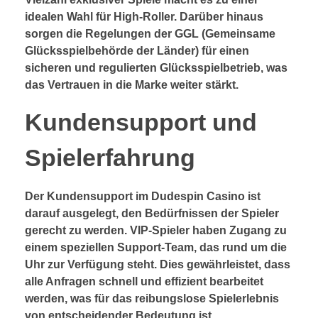
idealen Wahl für High-Roller. Darüber hinaus
sorgen die Regelungen der GGL (Gemeinsame
Glücksspielbehörde der Länder) für einen
sicheren und regulierten Glücksspielbetrieb, was
das Vertrauen in die Marke weiter stärkt.
Kundensupport und
Spielerfahrung
Der Kundensupport im Dudespin Casino ist
darauf ausgelegt, den Bedürfnissen der Spieler
gerecht zu werden. VIP-Spieler haben Zugang zu
einem speziellen Support-Team, das rund um die
Uhr zur Verfügung steht. Dies gewährleistet, dass
alle Anfragen schnell und effizient bearbeitet
werden, was für das reibungslose Spielerlebnis
von entscheidender Bedeutung ist.