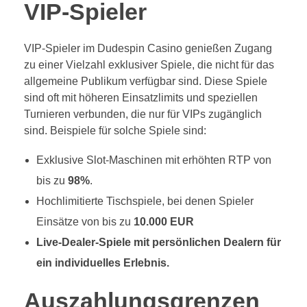
VIP-Spieler
VIP-Spieler im Dudespin Casino genießen Zugang
zu einer Vielzahl exklusiver Spiele, die nicht für das
allgemeine Publikum verfügbar sind. Diese Spiele
sind oft mit höheren Einsatzlimits und speziellen
Turnieren verbunden, die nur für VIPs zugänglich
sind. Beispiele für solche Spiele sind:
Exklusive Slot-Maschinen mit erhöhten RTP von
bis zu
98%
.
Hochlimitierte Tischspiele, bei denen Spieler
Einsätze von bis zu
10.000 EUR
Live-Dealer-Spiele mit persönlichen Dealern für
ein individuelles Erlebnis.
Auszahlungsgrenzen