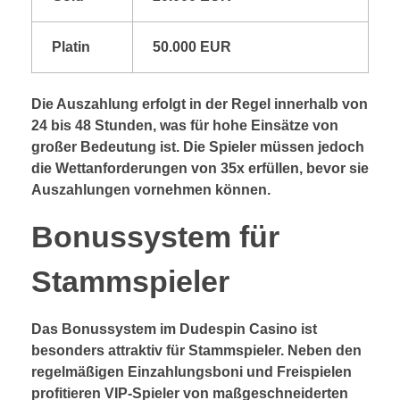
Platin
50.000 EUR
Die Auszahlung erfolgt in der Regel innerhalb von
24 bis 48 Stunden
, was für hohe Einsätze von
großer Bedeutung ist. Die Spieler müssen jedoch
die Wettanforderungen von
35x
erfüllen, bevor sie
Auszahlungen vornehmen können.
Bonussystem für
Stammspieler
Das Bonussystem im Dudespin Casino ist
besonders attraktiv für Stammspieler. Neben den
regelmäßigen Einzahlungsboni und Freispielen
profitieren VIP-Spieler von maßgeschneiderten