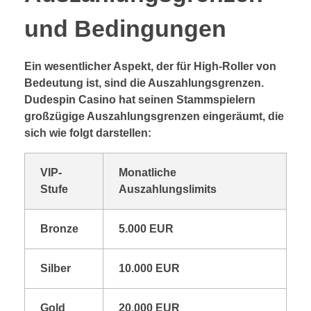
und Bedingungen
Ein wesentlicher Aspekt, der für High-Roller von
Bedeutung ist, sind die Auszahlungsgrenzen.
Dudespin Casino hat seinen Stammspielern
großzügige Auszahlungsgrenzen eingeräumt, die
sich wie folgt darstellen:
VIP-
Monatliche
Stufe
Auszahlungslimits
Bronze
5.000 EUR
Silber
10.000 EUR
Gold
20.000 EUR