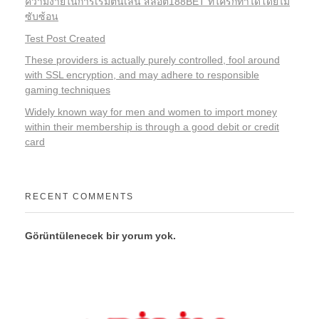
ความง่ายในการเริ่มต้นเล่น สล็อต188BET ที่ใครก็ทำได้โดยไม่
ซับซ้อน
Test Post Created
These providers is actually purely controlled, fool around
with SSL encryption, and may adhere to responsible
gaming techniques
Widely known way for men and women to import money
within their membership is through a good debit or credit
card
RECENT COMMENTS
Görüntülenecek bir yorum yok.