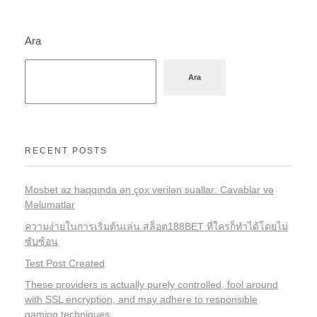
Ara
Ara
RECENT POSTS
Mosbet az haqqında ən çox verilən suallar: Cavablar və
Məlumatlar
ความง่ายในการเริ่มต้นเล่น สล็อต188BET ที่ใครก็ทำได้โดยไม่
ซับซ้อน
Test Post Created
These providers is actually purely controlled, fool around
with SSL encryption, and may adhere to responsible
gaming techniques