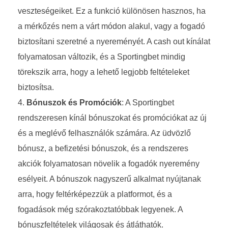
veszteségeiket. Ez a funkció különösen hasznos, ha
a mérkőzés nem a várt módon alakul, vagy a fogadó
biztosítani szeretné a nyereményét. A cash out kínálat
folyamatosan változik, és a Sportingbet mindig
törekszik arra, hogy a lehető legjobb feltételeket
biztosítsa.
Bónuszok és Promóciók
: A Sportingbet
rendszeresen kínál bónuszokat és promóciókat az új
és a meglévő felhasználók számára. Az üdvözlő
bónusz, a befizetési bónuszok, és a rendszeres
akciók folyamatosan növelik a fogadók nyeremény
esélyeit. A bónuszok nagyszerű alkalmat nyújtanak
arra, hogy feltérképezzük a platformot, és a
fogadások még szórakoztatóbbak legyenek. A
bónuszfeltételek világosak és átláthatók.