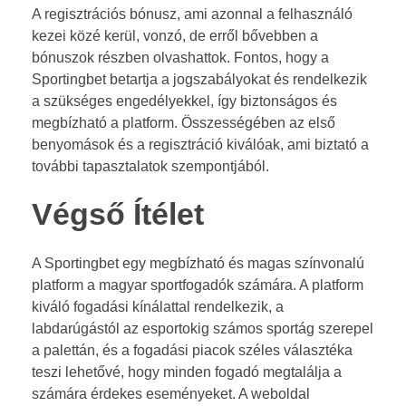
A regisztrációs bónusz, ami azonnal a felhasználó
kezei közé kerül, vonzó, de erről bővebben a
bónuszok részben olvashattok. Fontos, hogy a
Sportingbet betartja a jogszabályokat és rendelkezik
a szükséges engedélyekkel, így biztonságos és
megbízható a platform. Összességében az első
benyomások és a regisztráció kiválóak, ami biztató a
további tapasztalatok szempontjából.
Végső Ítélet
A Sportingbet egy megbízható és magas színvonalú
platform a magyar sportfogadók számára. A platform
kiváló fogadási kínálattal rendelkezik, a
labdarúgástól az esportokig számos sportág szerepel
a palettán, és a fogadási piacok széles választéka
teszi lehetővé, hogy minden fogadó megtalálja a
számára érdekes eseményeket. A weboldal