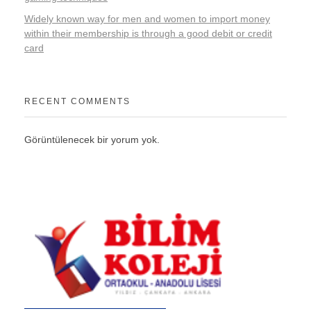
Widely known way for men and women to import money
within their membership is through a good debit or credit
card
RECENT COMMENTS
Görüntülenecek bir yorum yok.
Bilim Koleji