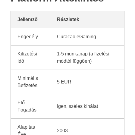
Jellemző
Részletek
Engedély
Curacao eGaming
Kifizetési
1-5 munkanap (a fizetési
Idő
módtól függően)
Minimális
5 EUR
Befizetés
Élő
Igen, széles kínálat
Fogadás
Alapítás
2003
Éve