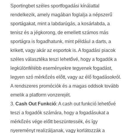
Sportingbet széles sportfogadási kínálattal
rendelkezik, amely magában foglalja a népszerű
sportágakat, mint a labdarúgás, a kosárlabda, a
tenisz és a jégkorong, de emellett számos más
sportágra is fogadhatunk, mint például a darts, a
krikett, vagy akár az esportok is. A fogadási piacok
széles választéka teszi lehetővé, hogy a fogadók a
legkülönfélébb eseményekre tegyenek fogadást,
legyen szó mérkőzés előtt, vagy az élő fogadásokról.
A rendszeres promóciók és a magas oddsok tovább
emelik a platform vonzerejét.
Cash Out Funkció
: A cash out funkció lehetővé
teszi a fogadók számára, hogy a fogadásukat a
mérkőzés vége előtt beszüntessék, és így
nyereményt realizáljanak, vagy korlátozzák a