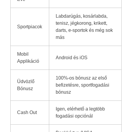
Labdarúgás, kosárlabda,
tenisz, jégkorong, krikett,
Sportpiacok
darts, e-sportok és még sok
más
Mobil
Android és iOS
Applikáció
100%-os bónusz az első
Üdvözlő
befizetésre, sportfogadási
Bónusz
bónusz
Igen, elérhető a legtöbb
Cash Out
fogadási opciónál