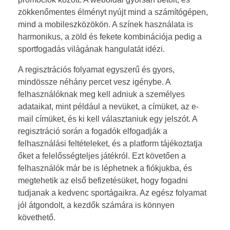
zökkenőmentes élményt nyújt mind a számítógépen,
mind a mobileszközökön. A színek használata is
harmonikus, a zöld és fekete kombinációja pedig a
sportfogadás világának hangulatát idézi.
A regisztrációs folyamat egyszerű és gyors,
mindössze néhány percet vesz igénybe. A
felhasználóknak meg kell adniuk a személyes
adataikat, mint például a nevüket, a címüket, az e-
mail címüket, és ki kell választaniuk egy jelszót. A
regisztráció során a fogadók elfogadják a
felhasználási feltételeket, és a platform tájékoztatja
őket a felelősségteljes játékról. Ezt követően a
felhasználók már be is léphetnek a fiókjukba, és
megtehetik az első befizetésüket, hogy fogadni
tudjanak a kedvenc sportágaikra. Az egész folyamat
jól átgondolt, a kezdők számára is könnyen
követhető.