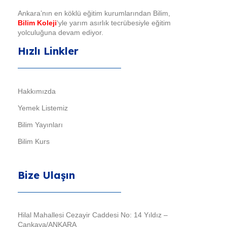
Ankara’nın en köklü eğitim kurumlarından Bilim,
Bilim Koleji
‘yle yarım asırlık tecrübesiyle eğitim
yolculuğuna devam ediyor.
Hızlı Linkler
Hakkımızda
Yemek Listemiz
Bilim Yayınları
Bilim Kurs
Bize Ulaşın
Hilal Mahallesi Cezayir Caddesi No: 14 Yıldız –
Çankaya/ANKARA