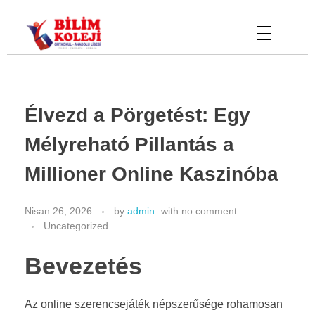
Bilim Koleji
Élvezd a Pörgetést: Egy
Mélyreható Pillantás a
Millioner Online Kaszinóba
Nisan 26, 2026
by
admin
with
no comment
Uncategorized
Bevezetés
Az online szerencsejáték népszerűsége rohamosan