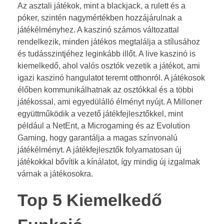
Az asztali játékok, mint a blackjack, a rulett és a
póker, szintén nagymértékben hozzájárulnak a
játékélményhez. A kaszinó számos változattal
rendelkezik, minden játékos megtalálja a stílusához
és tudásszintjéhez leginkább illőt. A live kaszinó is
kiemelkedő, ahol valós osztók vezetik a játékot, ami
igazi kaszinó hangulatot teremt otthonról. A játékosok
élőben kommunikálhatnak az osztókkal és a többi
játékossal, ami egyedülálló élményt nyújt. A Milloner
együttműködik a vezető játékfejlesztőkkel, mint
például a NetEnt, a Microgaming és az Evolution
Gaming, hogy garantálja a magas színvonalú
játékélményt. A játékfejlesztők folyamatosan új
játékokkal bővítik a kínálatot, így mindig új izgalmak
várnak a játékosokra.
Top 5 Kiemelkedő