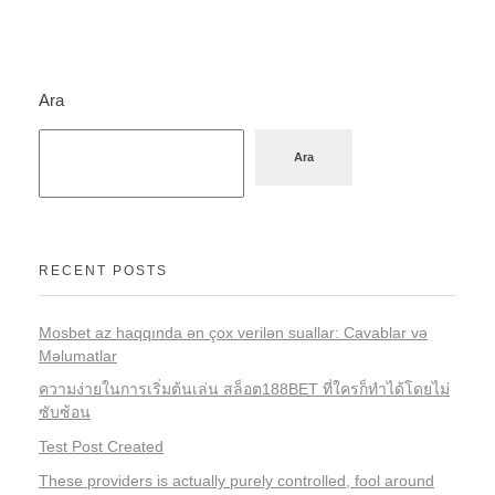
Ara
Ara
RECENT POSTS
Mosbet az haqqında ən çox verilən suallar: Cavablar və
Məlumatlar
ความง่ายในการเริ่มต้นเล่น สล็อต188BET ที่ใครก็ทำได้โดยไม่
ซับซ้อน
Test Post Created
These providers is actually purely controlled, fool around