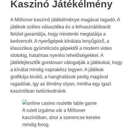
Kaszinó Játékélmény
A Millioner kaszinó játékélménye magával ragadó. A
játékok széles választéka és a felhasználóbarát
felület garantálja, hogy mindenki megtalálja a
kedvencét. A nyerőgépek kínálata lenyűgöző, a
klasszikus gyümölcsös gépektől a modern video
slotokig, hatalmas nyerési lehetőségekkel. A
játékfejlesztők gondosan válogatják a játékokat, hogy
a kínálat mindig naprakész legyen. A játékok
grafikája kiváló, a hanghatások pedig magával
ragadóak, így az élmény olyan, mintha egy igazi
kaszinóban tartózkodnánk.
A rulett izgalma vár a Millioner
kaszinóban, ahol a szerencse kereke
mindig forog.