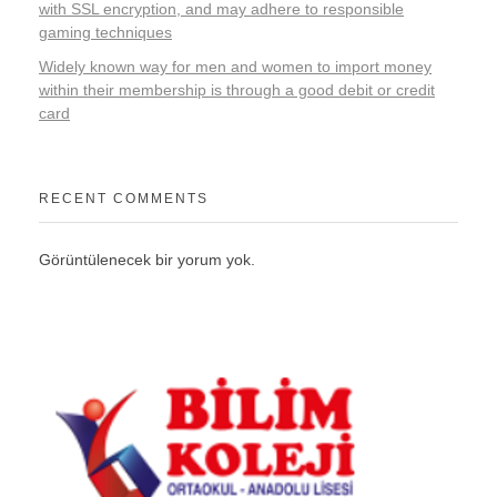
with SSL encryption, and may adhere to responsible
gaming techniques
Widely known way for men and women to import money
within their membership is through a good debit or credit
card
RECENT COMMENTS
Görüntülenecek bir yorum yok.