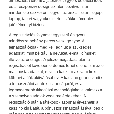
atmoszférát teremt a játékhoz. A gyors betöltési idők
és a reszponzív design szintén pozitívum, ami
mindenféle eszközön, legyen az asztali számítógép,
laptop, tablet vagy okostelefon, zökkenőmentes
játékélményt biztosít.
A regisztrációs folyamat egyszerű és gyors,
mindössze néhány percet vesz igénybe. A
felhasználóknak meg kell adniuk a szükséges
adatokat, mint például a nevüket, e-mail címüket,
illetve az országot. A jelszó megadása után a
regisztrációt követően érdemes lehet ellenőrizni az e-
mail postaládánkat, mivel a kaszinó aktiváló linket
küldhet a fiók aktiválásához. A kaszinó gondoskodik
a felhasználói adatok biztonságáról, és a
legmodernebb titkosítási technológiákat alkalmazza
a személyes adatok védelme érdekében. A
regisztráció után a játékosok azonnal élvezhetik a
kaszinó kínálatát, a bónuszok kihasználásával pedig