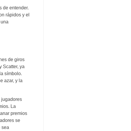
es de entender.
on rápidos y el
y una
nes de giros
 Scatter, ya
da símbolo.
 azar, y la
s jugadores
mios. La
 ganar premios
gadores se
o sea