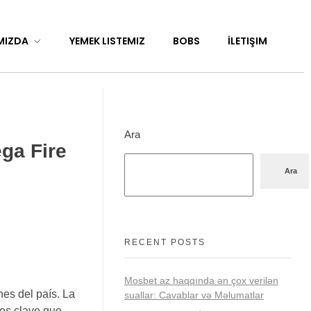
MIZDA
YEMEK LISTEMIZ
BOBS
İLETIŞIM
Ara
ga Fire
Ara
RECENT POSTS
Mosbet az haqqında ən çox verilən
es del país. La
suallar: Cavablar və Məlumatlar
res clave que