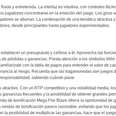
uida y entretenida. La interfaz es intuitiva, con controles fácil
os jugadores concentrarse en la emoción del juego. Los giros s
ugadores se aburran. La combinación de una temática atractiva 
gadores, desde principiantes hasta jugadores experimentados.
establecer un presupuesto y ceñirse a él. Aprovecha las funcio
de pérdidas y ganancias. Presta atención a los símbolos Wild y
Familiarízate con la tabla de pagos para entender el valor de ca
erancia al riesgo. Recuerda que las tragamonedas son juegos de
 responsabilidad, sabiendo cuándo parar.
 atractivo. Con un RTP competitivo y una volatilidad media, lo
ganancias frecuentes y la posibilidad de obtener grandes pre
 ronda de bonificación Mega Fire Blaze ofrece la oportunidad de
las rondas de bonificación parece razonable, evitando que los ju
n la posibilidad de multiplicar las ganancias, hace que el jueg