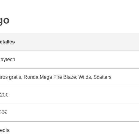
go
etalles
laytech
iros gratis, Ronda Mega Fire Blaze, Wilds, Scatters
.20€
00€
edia