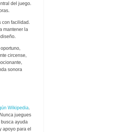
ntral del juego.
oras.
 con facilidad.
 a mantener la
 diseño.
 oportuno,
nte circense,
mocionante,
anda sonora
gún Wikipedia
.
. Nunca juegues
, busca ayuda
y apoyo para el