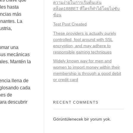
ความง่ายในการเริ่มต้นเล่น
les hasta
สล็อต188BET ที่ใครก็ทำได้โดยไม่ซับ
encias más
ซ้อน
onantes. La
Test Post Created
stria,
These providers is actually purely
controlled, fool around with SSL
encryption, and may adhere to
tomar una
responsible gaming techniques
 sus mecánicas
Widely known way for men and
ales. Mantén la
women to import money within their
membership is through a good debit
or credit card
ncia llena de
esglosando cada
nes de
ara descubrir
RECENT COMMENTS
Görüntülenecek bir yorum yok.