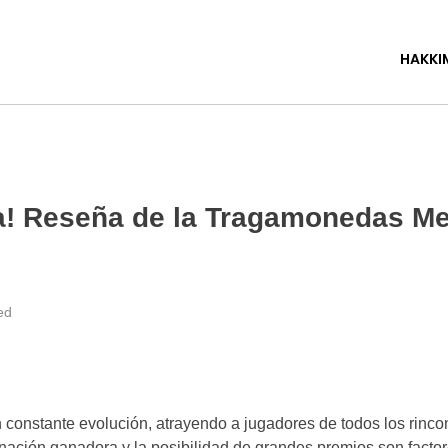
HAKKI
una! Reseña de la Tragamonedas Me
ed
onstante evolución, atrayendo a jugadores de todos los rincon
binación ganadora y la posibilidad de grandes premios son facto