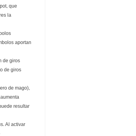
pot, que
res la
bolos
mbolos aportan
n de giros
o de giros
rero de mago),
o aumenta
puede resultar
. Al activar
o