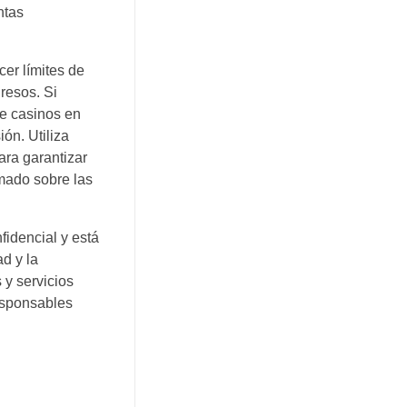
ntas
er límites de
resos. Si
de casinos en
ón. Utiliza
ara garantizar
rmado sobre las
idencial y está
d y la
 y servicios
responsables