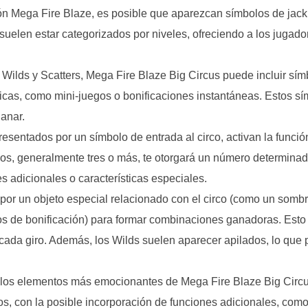
ión Mega Fire Blaze, es posible que aparezcan símbolos de jack
uelen estar categorizados por niveles, ofreciendo a los jugado
 Wilds y Scatters, Mega Fire Blaze Big Circus puede incluir sím
cas, como mini-juegos o bonificaciones instantáneas. Estos sí
anar.
esentados por un símbolo de entrada al circo, activan la funció
illos, generalmente tres o más, te otorgará un número determinad
es adicionales o características especiales.
 por un objeto especial relacionado con el circo (como un somb
olos de bonificación) para formar combinaciones ganadoras. Est
 cada giro. Además, los Wilds suelen aparecer apilados, lo que 
de los elementos más emocionantes de Mega Fire Blaze Big Circus
itos, con la posible incorporación de funciones adicionales, com