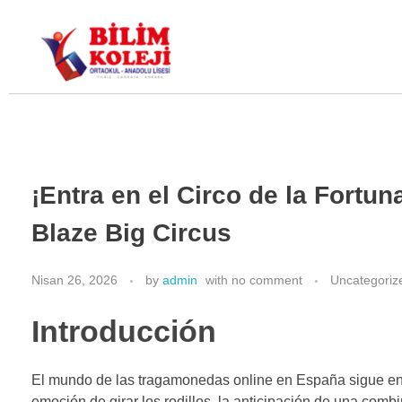
Bilim Koleji
¡Entra en el Circo de la Fort
Blaze Big Circus
Nisan 26, 2026
by
admin
with
no comment
Uncategoriz
Introducción
El mundo de las tragamonedas online en España sigue en c
emoción de girar los rodillos, la anticipación de una com