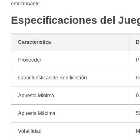
emocionante.
Especificaciones del Jue
Característica
D
Proveedor
P
Características de Bonificación
G
Apuesta Mínima
0
Apuesta Máxima
5
Volatilidad
M