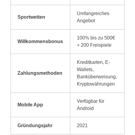
Umfangreiches
Sportwetten
Angebot
100% bis zu 500€
Willkommensbonus
+ 200 Freispiele
Kreditkarten, E-
Wallets,
Zahlungsmethoden
Banküberweisung,
Kryptowährungen
Verfügbar für
Mobile App
Android
Gründungsjahr
2021