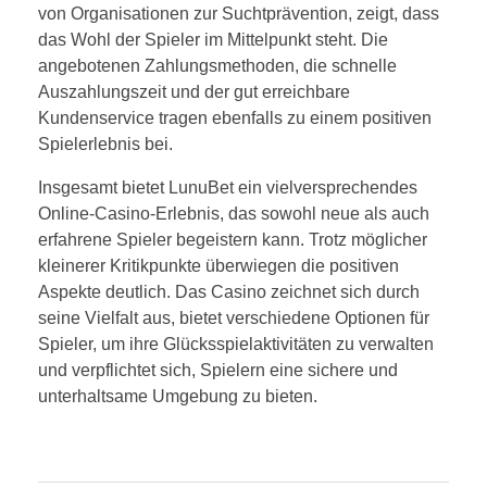
von Organisationen zur Suchtprävention, zeigt, dass
das Wohl der Spieler im Mittelpunkt steht. Die
angebotenen Zahlungsmethoden, die schnelle
Auszahlungszeit und der gut erreichbare
Kundenservice tragen ebenfalls zu einem positiven
Spielerlebnis bei.
Insgesamt bietet LunuBet ein vielversprechendes
Online-Casino-Erlebnis, das sowohl neue als auch
erfahrene Spieler begeistern kann. Trotz möglicher
kleinerer Kritikpunkte überwiegen die positiven
Aspekte deutlich. Das Casino zeichnet sich durch
seine Vielfalt aus, bietet verschiedene Optionen für
Spieler, um ihre Glücksspielaktivitäten zu verwalten
und verpflichtet sich, Spielern eine sichere und
unterhaltsame Umgebung zu bieten.