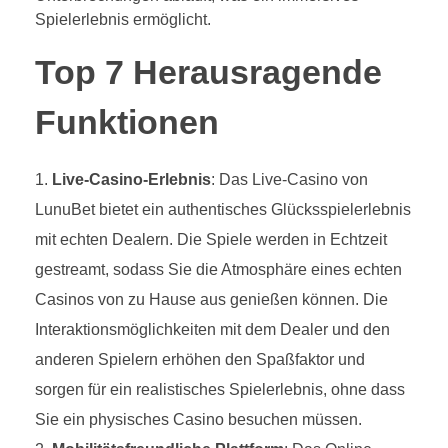
Spielerlebnis ermöglicht.
Top 7 Herausragende
Funktionen
Live-Casino-Erlebnis
: Das Live-Casino von
LunuBet bietet ein authentisches Glücksspielerlebnis
mit echten Dealern. Die Spiele werden in Echtzeit
gestreamt, sodass Sie die Atmosphäre eines echten
Casinos von zu Hause aus genießen können. Die
Interaktionsmöglichkeiten mit dem Dealer und den
anderen Spielern erhöhen den Spaßfaktor und
sorgen für ein realistisches Spielerlebnis, ohne dass
Sie ein physisches Casino besuchen müssen.