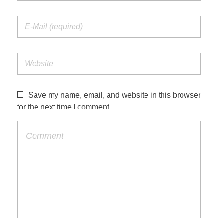
Save my name, email, and website in this browser
for the next time I comment.