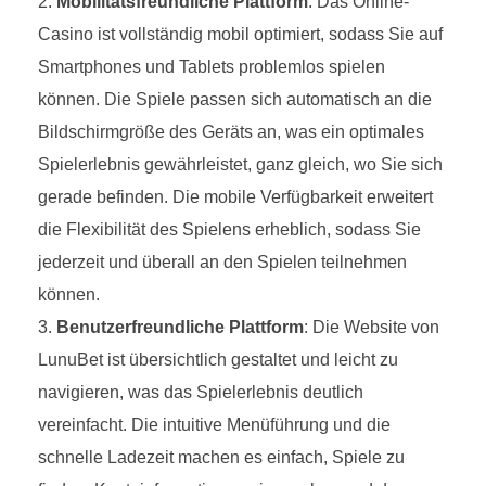
Mobilitätsfreundliche Plattform
: Das Online-
Casino ist vollständig mobil optimiert, sodass Sie auf
Smartphones und Tablets problemlos spielen
können. Die Spiele passen sich automatisch an die
Bildschirmgröße des Geräts an, was ein optimales
Spielerlebnis gewährleistet, ganz gleich, wo Sie sich
gerade befinden. Die mobile Verfügbarkeit erweitert
die Flexibilität des Spielens erheblich, sodass Sie
jederzeit und überall an den Spielen teilnehmen
können.
Benutzerfreundliche Plattform
: Die Website von
LunuBet ist übersichtlich gestaltet und leicht zu
navigieren, was das Spielerlebnis deutlich
vereinfacht. Die intuitive Menüführung und die
schnelle Ladezeit machen es einfach, Spiele zu