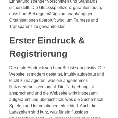
Einhaltung strenger Vorschriften und Standards
sicherstellt. Die Glücksspiellizenz garantiert auch,
dass LunuBet regelmäßig von unabhängigen
Organisationen überprüft wird, um Fairness und
Transparenz zu gewährleisten.
Erster Eindruck &
Registrierung
Der erste Eindruck von LunuBet ist sehr positiv. Die
Website ist modern gestaltet, intuitiv aufgebaut und
leicht zu navigieren, was ein angenehmes
Nutzererlebnis verspricht. Die Farbgebung ist
ansprechend und die Webseite wirkt insgesamt
aufgeräumt und übersichtlich, was die Suche nach
Spielen und Informationen erleichtert. Auch die
Ladezeiten sind kurz, was für ein flüssiges