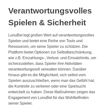
Verantwortungsvolles
Spielen & Sicherheit
LunuBet legt großen Wert auf verantwortungsvolles
Spielen und bietet eine Reihe von Tools und
Ressourcen, um seine Spieler zu schützen. Die
Plattform bietet Optionen zur Selbstbeschränkung,
wie z.B. Einzahlungs-, Verlust- und Einsatzlimits, um
sicherzustellen, dass Spieler ihre Aktivitäten
verantwortungsvoll verwalten können. Darüber
hinaus gibt es die Möglichkeit, sich selbst vom
Spielen auszuschließen, wenn man das Gefühl hat,
die Kontrolle zu verlieren oder eine Spielsucht
entwickelt zu haben. Diese Maßnahmen zeigen das
Engagement von LunuBet für das Wohlbefinden
seiner Spieler.