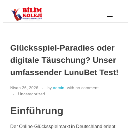
Bilim Koleji
Glücksspiel-Paradies oder
digitale Täuschung? Unser
umfassender LunuBet Test!
Nisan 26, 2026
by
admin
with
no comment
Uncategorized
Einführung
Der Online-Glücksspielmarkt in Deutschland erlebt