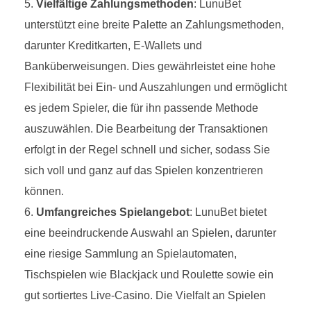
Vielfältige Zahlungsmethoden
: LunuBet
unterstützt eine breite Palette an Zahlungsmethoden,
darunter Kreditkarten, E-Wallets und
Banküberweisungen. Dies gewährleistet eine hohe
Flexibilität bei Ein- und Auszahlungen und ermöglicht
es jedem Spieler, die für ihn passende Methode
auszuwählen. Die Bearbeitung der Transaktionen
erfolgt in der Regel schnell und sicher, sodass Sie
sich voll und ganz auf das Spielen konzentrieren
können.
Umfangreiches Spielangebot
: LunuBet bietet
eine beeindruckende Auswahl an Spielen, darunter
eine riesige Sammlung an Spielautomaten,
Tischspielen wie Blackjack und Roulette sowie ein
gut sortiertes Live-Casino. Die Vielfalt an Spielen