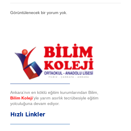
Görüntülenecek bir yorum yok.
Bilim Koleji
Ankara’nın en köklü eğitim kurumlarından Bilim,
Bilim Koleji
‘yle yarım asırlık tecrübesiyle eğitim
yolculuğuna devam ediyor.
Hızlı Linkler