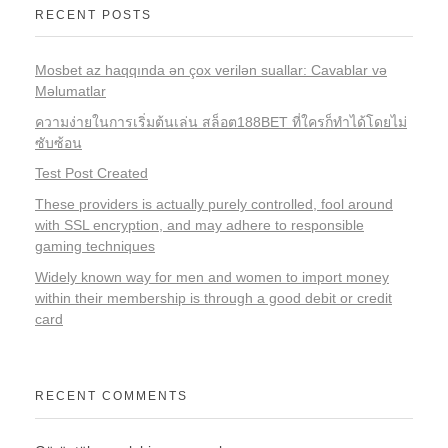
RECENT POSTS
Mosbet az haqqında ən çox verilən suallar: Cavablar və
Məlumatlar
ความง่ายในการเริ่มต้นเล่น สล็อต188BET ที่ใครก็ทำได้โดยไม่
ซับซ้อน
Test Post Created
These providers is actually purely controlled, fool around
with SSL encryption, and may adhere to responsible
gaming techniques
Widely known way for men and women to import money
within their membership is through a good debit or credit
card
RECENT COMMENTS