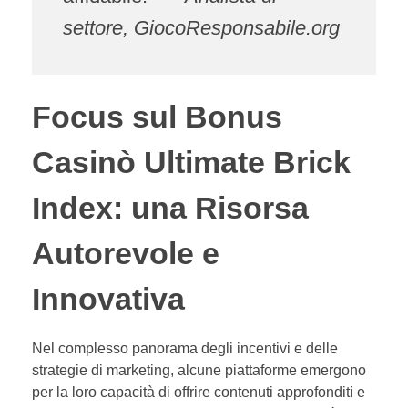
settore, GiocoResponsabile.org
Focus sul Bonus
Casinò Ultimate Brick
Index: una Risorsa
Autorevole e
Innovativa
Nel complesso panorama degli incentivi e delle
strategie di marketing, alcune piattaforme emergono
per la loro capacità di offrire contenuti approfonditi e