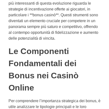
più interessanti di questa evoluzione riguarda le
strategie di incentivazione offerte ai giocatori, in
particolare i **bonus casinò**. Questi strumenti sono
diventati un elemento cruciale per competere in un
panorama sempre più saturo e competitivo, offrendo
al contempo opportunità di fidelizzazione e aumento
delle potenzialità di vincita.
Le Componenti
Fondamentali dei
Bonus nei Casinò
Online
Per comprendere l’importanza strategica dei bonus, è
utile analizzare le tipologie principali e le loro