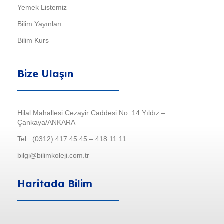
Yemek Listemiz
Bilim Yayınları
Bilim Kurs
Bize Ulaşın
Hilal Mahallesi Cezayir Caddesi No: 14 Yıldız –
Çankaya/ANKARA
Tel : (0312) 417 45 45 – 418 11 11
bilgi@bilimkoleji.com.tr
Haritada Bilim