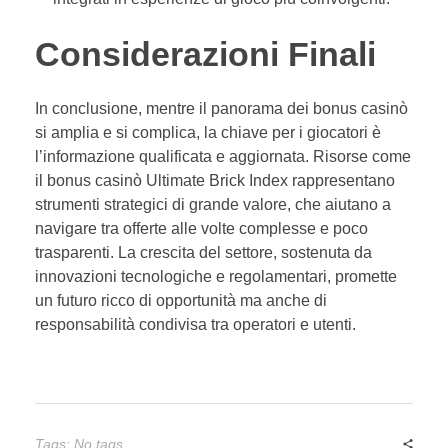
Considerazioni Finali
In conclusione, mentre il panorama dei bonus casinò
si amplia e si complica, la chiave per i giocatori è
l’informazione qualificata e aggiornata. Risorse come
il bonus casinò Ultimate Brick Index rappresentano
strumenti strategici di grande valore, che aiutano a
navigare tra offerte alle volte complesse e poco
trasparenti. La crescita del settore, sostenuta da
innovazioni tecnologiche e regolamentari, promette
un futuro ricco di opportunità ma anche di
responsabilità condivisa tra operatori e utenti.
Tags: No tags