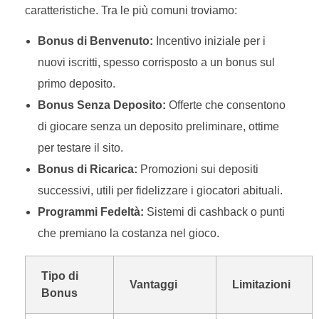
caratteristiche. Tra le più comuni troviamo:
Bonus di Benvenuto:
Incentivo iniziale per i
nuovi iscritti, spesso corrisposto a un bonus sul
primo deposito.
Bonus Senza Deposito:
Offerte che consentono
di giocare senza un deposito preliminare, ottime
per testare il sito.
Bonus di Ricarica:
Promozioni sui depositi
successivi, utili per fidelizzare i giocatori abituali.
Programmi Fedeltà:
Sistemi di cashback o punti
che premiano la costanza nel gioco.
Tipo di
Vantaggi
Limitazioni
Bonus