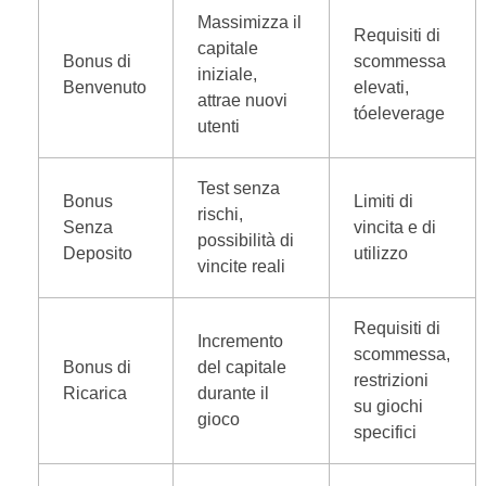
Massimizza il
Requisiti di
capitale
Bonus di
scommessa
iniziale,
Benvenuto
elevati,
attrae nuovi
tóeleverage
utenti
Test senza
Bonus
Limiti di
rischi,
Senza
vincita e di
possibilità di
Deposito
utilizzo
vincite reali
Requisiti di
Incremento
scommessa,
Bonus di
del capitale
restrizioni
Ricarica
durante il
su giochi
gioco
specifici