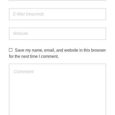
Save my name, email, and website in this browser
for the next time I comment.