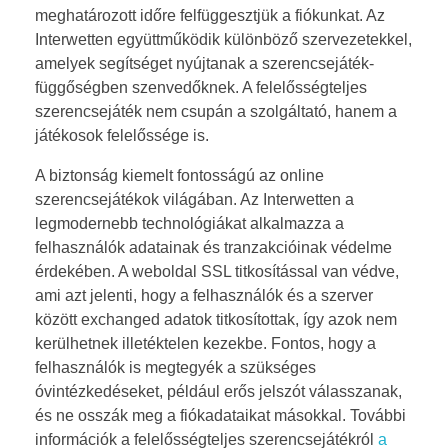
meghatározott időre felfüggesztjük a fiókunkat. Az
Interwetten együttműködik különböző szervezetekkel,
amelyek segítséget nyújtanak a szerencsejáték-
függőségben szenvedőknek. A felelősségteljes
szerencsejáték nem csupán a szolgáltató, hanem a
játékosok felelőssége is.
A biztonság kiemelt fontosságú az online
szerencsejátékok világában. Az Interwetten a
legmodernebb technológiákat alkalmazza a
felhasználók adatainak és tranzakcióinak védelme
érdekében. A weboldal SSL titkosítással van védve,
ami azt jelenti, hogy a felhasználók és a szerver
között exchanged adatok titkosítottak, így azok nem
kerülhetnek illetéktelen kezekbe. Fontos, hogy a
felhasználók is megtegyék a szükséges
óvintézkedéseket, például erős jelszót válasszanak,
és ne osszák meg a fiókadataikat másokkal. További
információk a felelősségteljes szerencsejátékról
a