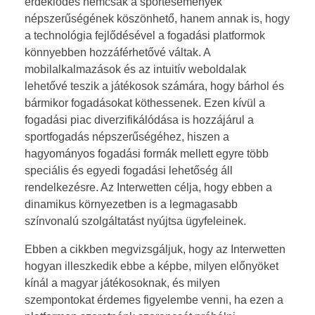
érdeklődés nemcsak a sportesemények
népszerűségének köszönhető, hanem annak is, hogy
a technológia fejlődésével a fogadási platformok
könnyebben hozzáférhetővé váltak. A
mobilalkalmazások és az intuitív weboldalak
lehetővé teszik a játékosok számára, hogy bárhol és
bármikor fogadásokat köthessenek. Ezen kívül a
fogadási piac diverzifikálódása is hozzájárul a
sportfogadás népszerűségéhez, hiszen a
hagyományos fogadási formák mellett egyre több
speciális és egyedi fogadási lehetőség áll
rendelkezésre. Az Interwetten célja, hogy ebben a
dinamikus környezetben is a legmagasabb
színvonalú szolgáltatást nyújtsa ügyfeleinek.
Ebben a cikkben megvizsgáljuk, hogy az Interwetten
hogyan illeszkedik ebbe a képbe, milyen előnyöket
kínál a magyar játékosoknak, és milyen
szempontokat érdemes figyelembe venni, ha ezen a