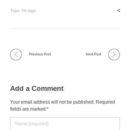
Tags: No tags
Previous Post
Next Post
Add a Comment
Your email address will not be published. Required
fields are marked *