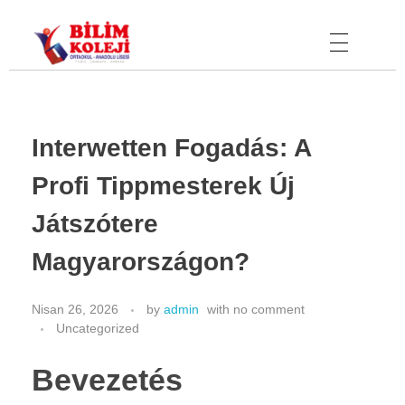
Bilim Koleji
Interwetten Fogadás: A
Profi Tippmesterek Új
Játszótere
Magyarországon?
Nisan 26, 2026
by
admin
with
no comment
Uncategorized
Bevezetés