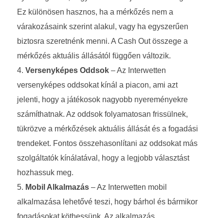
Ez különösen hasznos, ha a mérkőzés nem a
várakozásaink szerint alakul, vagy ha egyszerűen
biztosra szeretnénk menni. A Cash Out összege a
mérkőzés aktuális állásától függően változik.
Versenyképes Oddsok
– Az Interwetten
versenyképes oddsokat kínál a piacon, ami azt
jelenti, hogy a játékosok nagyobb nyereményekre
számíthatnak. Az oddsok folyamatosan frissülnek,
tükrözve a mérkőzések aktuális állását és a fogadási
trendeket. Fontos összehasonlítani az oddsokat más
szolgáltatók kínálatával, hogy a legjobb választást
hozhassuk meg.
Mobil Alkalmazás
– Az Interwetten mobil
alkalmazása lehetővé teszi, hogy bárhol és bármikor
fogadásokat köthessünk. Az alkalmazás