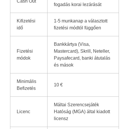
Cash Out
fogadás korai lezárását
Kifizetési
1-5 munkanap a választott
idő
fizetési módtól függően
Bankkártya (Visa,
Fizetési
Mastercard), Skrill, Neteller,
módok
Paysafecard, banki átutalás
és mások
Minimális
10 €
Befizetés
Máltai Szerencsejáték
Licenc
Hatóság (MGA) által kiadott
licensz