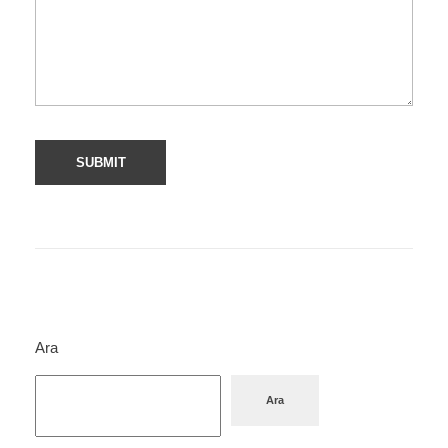
Ara
Ara