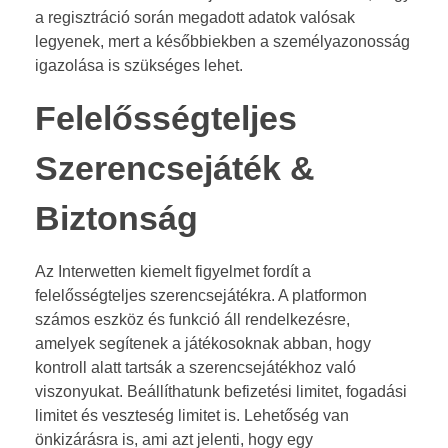
a regisztráció során megadott adatok valósak
legyenek, mert a későbbiekben a személyazonosság
igazolása is szükséges lehet.
Felelősségteljes
Szerencsejáték &
Biztonság
Az Interwetten kiemelt figyelmet fordít a
felelősségteljes szerencsejátékra. A platformon
számos eszköz és funkció áll rendelkezésre,
amelyek segítenek a játékosoknak abban, hogy
kontroll alatt tartsák a szerencsejátékhoz való
viszonyukat. Beállíthatunk befizetési limitet, fogadási
limitet és veszteség limitet is. Lehetőség van
önkizárásra is, ami azt jelenti, hogy egy