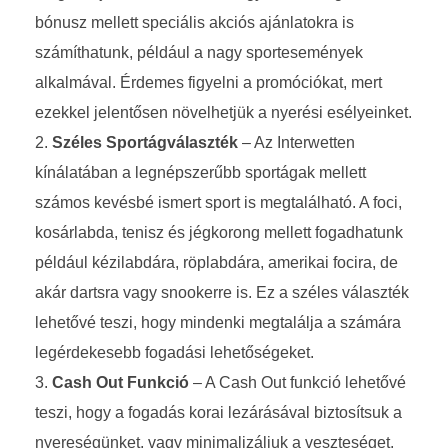
bónusz mellett speciális akciós ajánlatokra is
számíthatunk, például a nagy sportesemények
alkalmával. Érdemes figyelni a promóciókat, mert
ezekkel jelentősen növelhetjük a nyerési esélyeinket.
Széles Sportágválaszték
– Az Interwetten
kínálatában a legnépszerűbb sportágak mellett
számos kevésbé ismert sport is megtalálható. A foci,
kosárlabda, tenisz és jégkorong mellett fogadhatunk
például kézilabdára, röplabdára, amerikai focira, de
akár dartsra vagy snookerre is. Ez a széles választék
lehetővé teszi, hogy mindenki megtalálja a számára
legérdekesebb fogadási lehetőségeket.
Cash Out Funkció
– A Cash Out funkció lehetővé
teszi, hogy a fogadás korai lezárásával biztosítsuk a
nyereségünket, vagy minimalizáljuk a veszteséget.