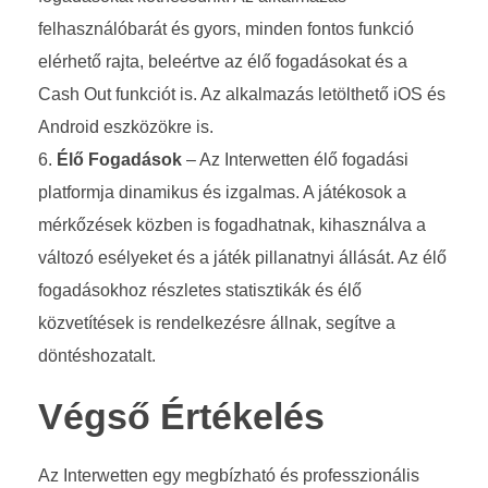
felhasználóbarát és gyors, minden fontos funkció
elérhető rajta, beleértve az élő fogadásokat és a
Cash Out funkciót is. Az alkalmazás letölthető iOS és
Android eszközökre is.
Élő Fogadások
– Az Interwetten élő fogadási
platformja dinamikus és izgalmas. A játékosok a
mérkőzések közben is fogadhatnak, kihasználva a
változó esélyeket és a játék pillanatnyi állását. Az élő
fogadásokhoz részletes statisztikák és élő
közvetítések is rendelkezésre állnak, segítve a
döntéshozatalt.
Végső Értékelés
Az Interwetten egy megbízható és professzionális