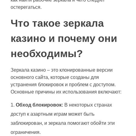
остерегаться.
Что такое зеркала
казино и почему они
необходимы?
Зеркала казино – это клонированные версии
основного сайта, которые созданы для
устранения блокировок и проблем с доступом.
Основные причины их использования включают:
Обход блокировок:
В некоторых странах
доступ к азартным играм может быть
заблокирован, и зеркала помогают обойти эти
ограничения.