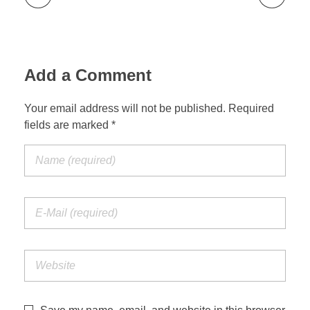
Add a Comment
Your email address will not be published. Required
fields are marked *