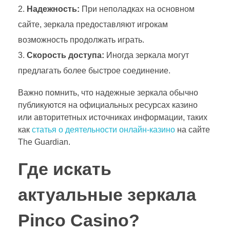
Надежность:
При неполадках на основном
сайте, зеркала предоставляют игрокам
возможность продолжать играть.
Скорость доступа:
Иногда зеркала могут
предлагать более быстрое соединение.
Важно помнить, что надежные зеркала обычно
публикуются на официальных ресурсах казино
или авторитетных источниках информации, таких
как
статья о деятельности онлайн-казино
на сайте
The Guardian.
Где искать
актуальные зеркала
Pinco Casino?