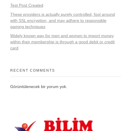
Test Post Created
These providers is actually purely controlled, fool around
with SSL encryption, and may adhere to responsible
gaming techniques
Widely known way for men and women to import money
within their membership is through a good debit or credit
card
RECENT COMMENTS
Görüntülenecek bir yorum yok.