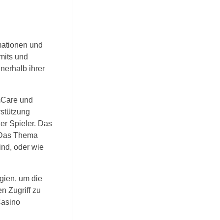
mationen und
imits und
nerhalb ihrer
amCare und
rstützung
er Spieler. Das
. Das Thema
ind, oder wie
gien, um die
n Zugriff zu
Casino