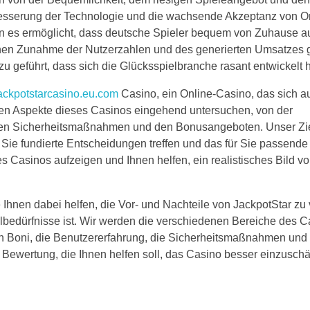
besserung der Technologie und die wachsende Akzeptanz von O
en es ermöglicht, dass deutsche Spieler bequem von Zuhause a
chen Zunahme der Nutzerzahlen und des generierten Umsatzes ge
u geführt, dass sich die Glücksspielbranche rasant entwickelt h
/jackpotstarcasino.eu.com
Casino, ein Online-Casino, das sich a
enen Aspekte dieses Casinos eingehend untersuchen, von der
den Sicherheitsmaßnahmen und den Bonusangeboten. Unser Ziel
 Sie fundierte Entscheidungen treffen und das für Sie passend
 Casinos aufzeigen und Ihnen helfen, ein realistisches Bild v
e Ihnen dabei helfen, die Vor- und Nachteile von JackpotStar zu
ielbedürfnisse ist. Wir werden die verschiedenen Bereiche des 
n Boni, die Benutzererfahrung, die Sicherheitsmaßnahmen und
e Bewertung, die Ihnen helfen soll, das Casino besser einzuschä