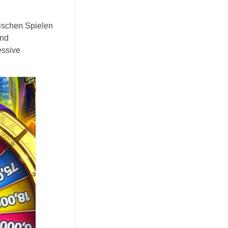
sischen Spielen
und
essive