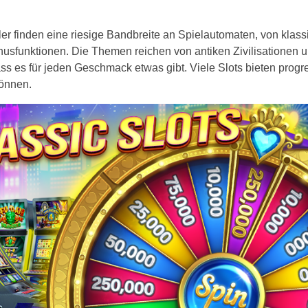
ler finden eine riesige Bandbreite an Spielautomaten, von klas
usfunktionen. Die Themen reichen von antiken Zivilisationen 
ss es für jeden Geschmack etwas gibt. Viele Slots bieten progr
önnen.