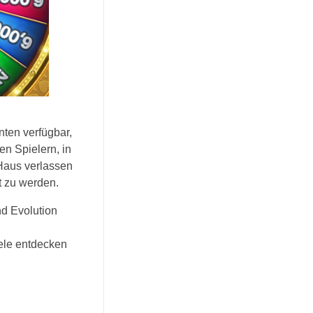
nten verfügbar,
en Spielern, in
 Haus verlassen
t zu werden.
nd Evolution
iele entdecken