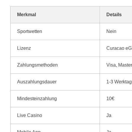
Merkmal
Details
Sportwetten
Nein
Lizenz
Curacao e
Zahlungsmethoden
Visa, Master
Auszahlungsdauer
1-3 Werkta
Mindesteinzahlung
10€
Live Casino
Ja