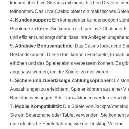
können über Live-Streams mit menschlichen Dealern intera
teilnehmen. Das Live-Casino bietet ein realistisches Spi
Kundensupport
: Ein kompetenter Kundensupport steh
Probleme zu lösen. Sie können sich per Live-Chat oder E
und effizient und sorgt dafür, dass Ihre Anliegen umgehen
Attraktive Bonusangebote
: Das Casino lockt neue Sp
Bestandskunden. Diese Boni können Freispiele, Einzahlu
erhöhen und das Spielerlebnis verbessern können. Es gib
angepasst werden, um die Spieler zu motivieren.
Sichere und zuverlässige Zahlungsoptionen
: Es st
Auszahlungen zu erleichtern. Spieler können aus einer Vi
Banküberweisungen. Alle Transaktionen werden verschlüsse
Mobile Kompatibilität
: Die Spiele von JackpotStar sind
Sie ein Smartphone oder Tablet verwenden, Sie können jede
eine identische Spielerfahrung wie die Desktop-Version.