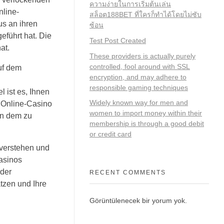
ความง่ายในการเริ่มต้นเล่น
nline-
สล็อต188BET ที่ใครก็ทำได้โดยไม่ซับ
us an ihren
ซ้อน
führt hat. Die
Test Post Created
at.
These providers is actually purely
controlled, fool around with SSL
uf dem
encryption, and may adhere to
responsible gaming techniques
 ist es, Ihnen
Widely known way for men and
e Online-Casino
women to import money within their
on dem zu
membership is through a good debit
or credit card
 verstehen und
Casinos
 der
RECENT COMMENTS
tzen und Ihre
Görüntülenecek bir yorum yok.