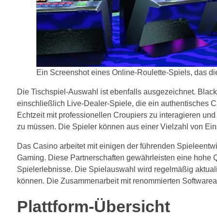
Ein Screenshot eines Online-Roulette-Spiels, das di
Die Tischspiel-Auswahl ist ebenfalls ausgezeichnet. Black
einschließlich Live-Dealer-Spiele, die ein authentisches 
Echtzeit mit professionellen Croupiers zu interagieren u
zu müssen. Die Spieler können aus einer Vielzahl von Ein
Das Casino arbeitet mit einigen der führenden Spieleent
Gaming. Diese Partnerschaften gewährleisten eine hohe Q
Spielerlebnisse. Die Spielauswahl wird regelmäßig aktual
können. Die Zusammenarbeit mit renommierten Softwareanbi
Plattform-Übersicht