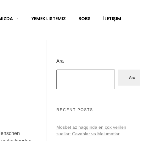
MIZDA
YEMEK LISTEMIZ
BOBS
İLETIŞIM
Ara
Ara
RECENT POSTS
Mosbet az haqqında ən çox verilən
 Menschen
suallar: Cavablar və Məlumatlar
n verlockenden