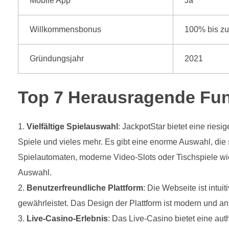
Mobile App
Ja
Willkommensbonus
100% bis zu
Gründungsjahr
2021
Top 7 Herausragende Fu
Vielfältige Spielauswahl
: JackpotStar bietet eine ries
Spiele und vieles mehr. Es gibt eine enorme Auswahl, die s
Spielautomaten, moderne Video-Slots oder Tischspiele wie 
Auswahl.
Benutzerfreundliche Plattform
: Die Webseite ist intu
gewährleistet. Das Design der Plattform ist modern und an
Live-Casino-Erlebnis
: Das Live-Casino bietet eine au