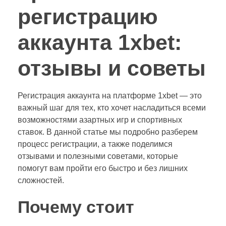
регистрацию
аккаунта 1xbet:
отзывы и советы
Регистрация аккаунта на платформе 1xbet — это
важный шаг для тех, кто хочет насладиться всеми
возможностями азартных игр и спортивных
ставок. В данной статье мы подробно разберем
процесс регистрации, а также поделимся
отзывами и полезными советами, которые
помогут вам пройти его быстро и без лишних
сложностей.
Почему стоит