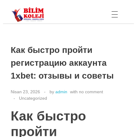
Bilim Koleji
Как быстро пройти
регистрацию аккаунта
1xbet: отзывы и советы
Nisan 23, 2026
by
admin
with
no comment
Uncategorized
Как быстро
пройти