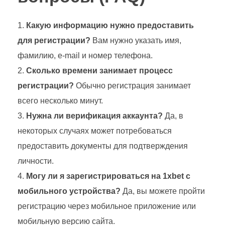
Какую информацию нужно предоставить
для регистрации?
Вам нужно указать имя,
фамилию, e-mail и номер телефона.
Сколько времени занимает процесс
регистрации?
Обычно регистрация занимает
всего несколько минут.
Нужна ли верификация аккаунта?
Да, в
некоторых случаях может потребоваться
предоставить документы для подтверждения
личности.
Могу ли я зарегистрироваться на 1xbet с
мобильного устройства?
Да, вы можете пройти
регистрацию через мобильное приложение или
мобильную версию сайта.