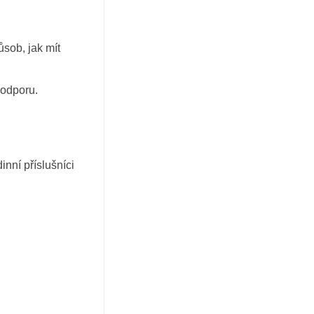
sob, jak mít
podporu.
inní příslušníci