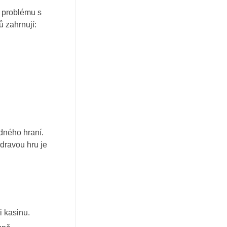
 problému s
ů zahrnují:
dného hraní.
zdravou hru je
i kasinu.