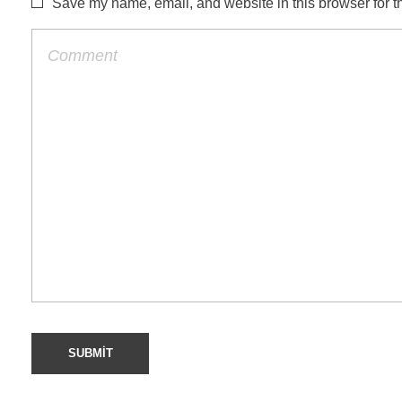
Save my name, email, and website in this browser for t