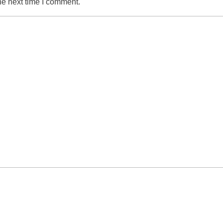
he next time I comment.