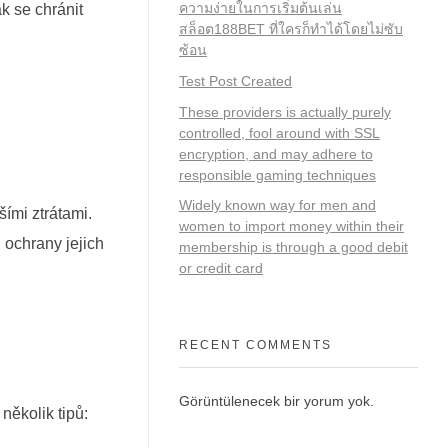
ความง่ายในการเริ่มต้นเล่น
k se chránit
สล็อต188BET ที่ใครก็ทำได้โดยไม่ซับ
ซ้อน
Test Post Created
These providers is actually purely
controlled, fool around with SSL
encryption, and may adhere to
responsible gaming techniques
Widely known way for men and
šími ztrátami.
women to import money within their
 ochrany jejich
membership is through a good debit
or credit card
RECENT COMMENTS
Görüntülenecek bir yorum yok.
několik tipů: