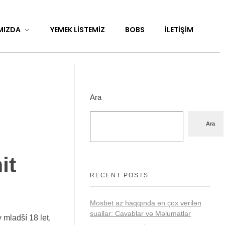
MIZDA
YEMEK LISTEMIZ
BOBS
İLETIŞIM
Ara
Ara
it
RECENT POSTS
Mosbet az haqqında ən çox verilən
suallar: Cavablar və Məlumatlar
 mladší 18 let,