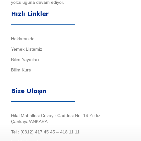
yolculuğuna devam ediyor.
Hızlı Linkler
Hakkımızda
Yemek Listemiz
Bilim Yayınları
Bilim Kurs
Bize Ulaşın
Hilal Mahallesi Cezayir Caddesi No: 14 Yıldız –
Çankaya/ANKARA
Tel : (0312) 417 45 45 – 418 11 11