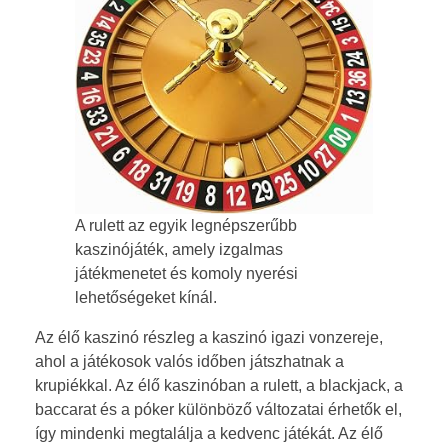
A rulett az egyik legnépszerűbb
kaszinójáték, amely izgalmas
játékmenetet és komoly nyerési
lehetőségeket kínál.
Az élő kaszinó részleg a kaszinó igazi vonzereje,
ahol a játékosok valós időben játszhatnak a
krupiékkal. Az élő kaszinóban a rulett, a blackjack, a
baccarat és a póker különböző változatai érhetők el,
így mindenki megtalálja a kedvenc játékát. Az élő