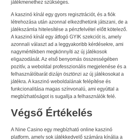
játékmenethez szükséges.
A kaszinó kínál egy gyors regisztrációt, és a fiók
létrehozása után azonnal elkezdhetünk játszani, de a
játékszámla hitelesítése a pénzfelvétel előtt kötelező.
A kaszinó kínál egy átfogó GYIK szekciót is, amely
azonnali választ ad a leggyakoribb kérdésekre, ami
nagymértékben megkönnyíti az új játékosok
eligazodását. Az első benyomás összességében
pozitív, a weboldal professzionális megjelenése és a
felhasználóbarát dizájn ösztönzi az új játékosokat a
játékra. A kaszinó weboldalának felépítése és
funkcionalitása magas színvonalú, ami egyúttal a
megbízhatóságot is sugallja a felhasználók felé.
Végső Értékelés
A Nine Casino egy megbízható online kaszinó
platform, amely sok játékkedvelő számára kínálja a